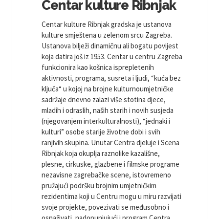
Centar kulture Ribnjak
Centar kulture Ribnjak gradska je ustanova
kulture smještena u zelenom srcu Zagreba.
Ustanova bilježi dinamičnu ali bogatu povijest
koja datira još iz 1953. Centar u centru Zagreba
funkcionira kao košnica isprepletenih
aktivnosti, programa, susreta i ljudi, “kuća bez
ključa“ u kojoj na brojne kulturnoumjetničke
sadržaje dnevno zalazi više stotina djece,
mladih i odraslih, naših starih i novih susjeda
(njegovanjem interkulturalnosti), “jednaki i
kulturi” osobe starije životne dobi i svih
ranjivih skupina. Unutar Centra djeluje i Scena
Ribnjak koja okuplja raznolike kazališne,
plesne, cirkuske, glazbene i filmske programe
nezavisne zagrebačke scene, istovremeno
pružajući podršku brojnim umjetničkim
rezidentima koji u Centru mogu u miru razvijati
svoje projekte, povezivati ​​se međusobno i
osnaživati, nadopunjujući i program Centra.