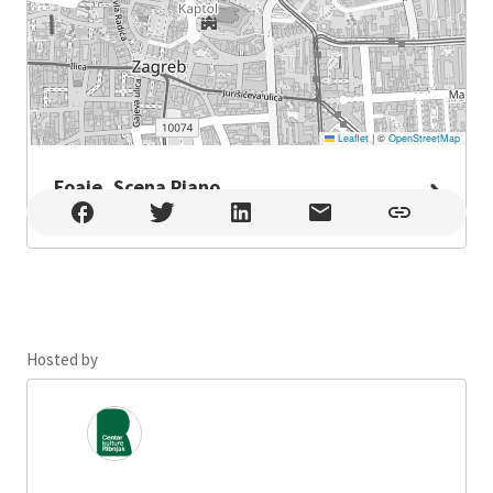
Leaflet
|
©
OpenStreetMap
Foaje, Scena Piano
Foaje, Scena Piano , Zagreb
Hosted by