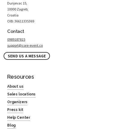
Dunjevac 15,
10000 Zagreb,
Croatia
OIB: 36611335369
Contact
0989187815
support@core-event.co
SEND US A MESSAGE
Resources
About us
Sales locations
Organizers
Press kit
Help Center
Blog