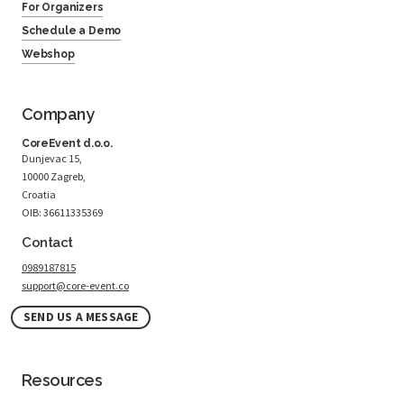
For Organizers
Schedule a Demo
Webshop
Company
CoreEvent d.o.o.
Dunjevac 15,
10000 Zagreb,
Croatia
OIB: 36611335369
Contact
0989187815
support@core-event.co
SEND US A MESSAGE
Resources