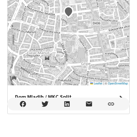
Leaflet
|
©
OpenStreetMap
Dom Mladih / MKC Split
Dom Mladih / MKC Split , Split