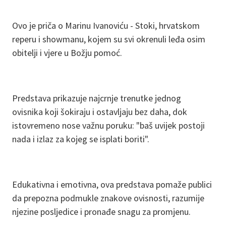
Ovo je priča o Marinu Ivanoviću - Stoki, hrvatskom
reperu i showmanu, kojem su svi okrenuli leđa osim
obitelji i vjere u Božju pomoć.
Predstava prikazuje najcrnje trenutke jednog
ovisnika koji šokiraju i ostavljaju bez daha, dok
istovremeno nose važnu poruku: "baš uvijek postoji
nada i izlaz za kojeg se isplati boriti".
Edukativna i emotivna, ova predstava pomaže publici
da prepozna podmukle znakove ovisnosti, razumije
njezine posljedice i pronađe snagu za promjenu.