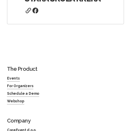
The Product
Events
For Organizers
Schedule a Demo
Webshop
Company
CoreEvent d.o.o.