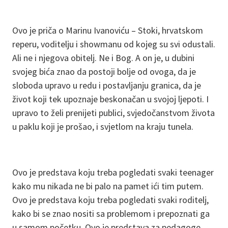
Ovo je priča o Marinu Ivanoviću – Stoki, hrvatskom
reperu, voditelju i showmanu od kojeg su svi odustali.
Ali ne i njegova obitelj. Ne i Bog. A on je, u dubini
svojeg bića znao da postoji bolje od ovoga, da je
sloboda upravo u redu i postavljanju granica, da je
život koji tek upoznaje beskonačan u svojoj ljepoti. I
upravo to želi prenijeti publici, svjedočanstvom života
u paklu koji je prošao, i svjetlom na kraju tunela.
Ovo je predstava koju treba pogledati svaki teenager
kako mu nikada ne bi palo na pamet ići tim putem.
Ovo je predstava koju treba pogledati svaki roditelj,
kako bi se znao nositi sa problemom i prepoznati ga
u samom početku. Ovo je predstava za pedagoge,