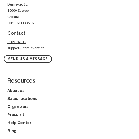
Dunjevac 15,
10000 Zagreb,
Croatia
OIB: 36611335369
Contact
0989187815
support@core-event.co
SEND US A MESSAGE
Resources
About us
Sales locations
Organizers
Press kit
Help Center
Blog