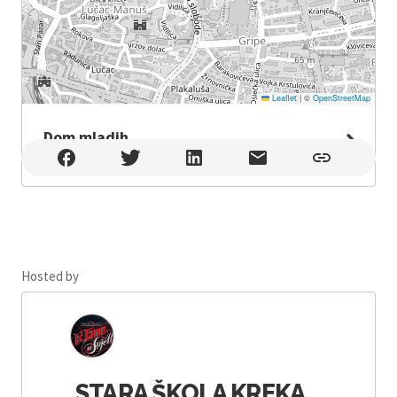
Leaflet
|
©
OpenStreetMap
Dom mladih
Dom mladih , Split
Hosted by
STARA ŠKOLA KREKA