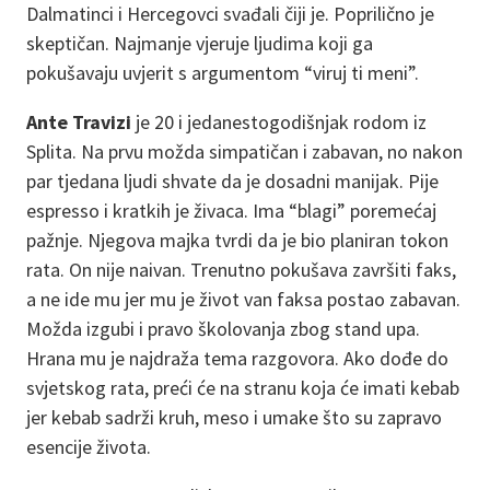
Dalmatinci i Hercegovci svađali čiji je. Poprilično je
skeptičan. Najmanje vjeruje ljudima koji ga
pokušavaju uvjerit s argumentom “viruj ti meni”.
Ante Travizi
je 20 i jedanestogodišnjak rodom iz
Splita. Na prvu možda simpatičan i zabavan, no nakon
par tjedana ljudi shvate da je dosadni manijak. Pije
espresso i kratkih je živaca. Ima “blagi” poremećaj
pažnje. Njegova majka tvrdi da je bio planiran tokon
rata. On nije naivan. Trenutno pokušava završiti faks,
a ne ide mu jer mu je život van faksa postao zabavan.
Možda izgubi i pravo školovanja zbog stand upa.
Hrana mu je najdraža tema razgovora. Ako dođe do
svjetskog rata, preći će na stranu koja će imati kebab
jer kebab sadrži kruh, meso i umake što su zapravo
esencije života.