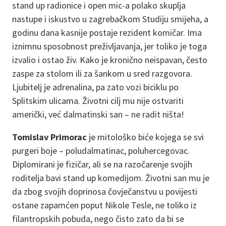
stand up radionice i open mic-a polako skuplja
nastupe i iskustvo u zagrebačkom Studiju smijeha, a
godinu dana kasnije postaje rezident komičar. Ima
iznimnu sposobnost preživljavanja, jer toliko je toga
izvalio i ostao živ. Kako je kronično neispavan, često
zaspe za stolom ili za šankom u sred razgovora.
Ljubitelj je adrenalina, pa zato vozi biciklu po
Splitskim ulicama. Životni cilj mu nije ostvariti
američki, već dalmatinski san – ne radit ništa!
Tomislav Primorac
je mitološko biće kojega se svi
purgeri boje – poludalmatinac, poluhercegovac.
Diplomirani je fizičar, ali se na razočarenje svojih
roditelja bavi stand up komedijom. Životni san mu je
da zbog svojih doprinosa čovječanstvu u povijesti
ostane zapamćen poput Nikole Tesle, ne toliko iz
filantropskih pobuda, nego čisto zato da bi se