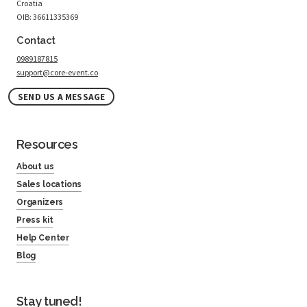
Croatia
OIB: 36611335369
Contact
0989187815
support@core-event.co
SEND US A MESSAGE
Resources
About us
Sales locations
Organizers
Press kit
Help Center
Blog
Stay tuned!