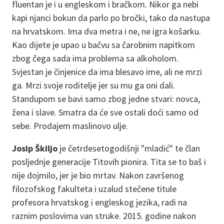
fluentan je i u engleskom i bračkom. Nikor ga nebi
kapi njanci bokun da parlo po bročki, tako da nastupa
na hrvatskom. Ima dva metra i ne, ne igra košarku.
Kao dijete je upao u bačvu sa čarobnim napitkom
zbog čega sada ima problema sa alkoholom.
Svjestan je činjenice da ima blesavo ime, ali ne mrzi
ga. Mrzi svoje roditelje jer su mu ga oni dali.
Standupom se bavi samo zbog jedne stvari: novca,
žena i slave. Smatra da će sve ostali doći samo od
sebe. Prodajem maslinovo ulje.
Josip Škiljo
je četrdesetogodišnji "mladić" te član
posljednje generacije Titovih pionira. Tita se to baš i
nije dojmilo, jer je bio mrtav. Nakon završenog
filozofskog fakulteta i uzalud stečene titule
profesora hrvatskog i engleskog jezika, radi na
raznim poslovima van struke. 2015. godine nakon