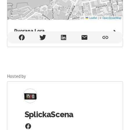
Leaflet
|
©
OpenStreetMap
Dvorana Lora
Dvorana Lora , Split
Hosted by
SplickaScena