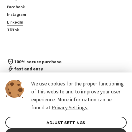
Facebook
Instagram
LinkedIn
TikTok
100% secure purchase
fast and easy
no waiting in line
We use cookies for the proper functioning
of this website and to improve your user
experience. More information can be
found at
Privacy Settings.
ADJUST SETTINGS
General terms of contract for Customers
Protection of personal data