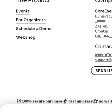
The Product
Comp
Events
CoreEven
Dunjevac 
For Organizers
10000
Zagreb,
Schedule a Demo
Croatia
OIB: 3661
Webshop
Contac
09891878
support@
SEND U
100% secure purchase
fast and easy
no wait