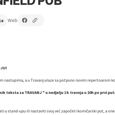
NFIELD PUB
Web
ka
NJU!
im nastupima, a u Travanj ulaze sa potpuno novim repertoarom koje
ik teksta za TRAVANJ " u nedjelju 19. travnja u 20h po prvi p
ti u stand-upu ili nastaviti svoj već započeti komičarski put, a on