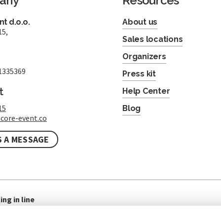
any
Resources
t d.o.o.
About us
15,
Sales locations
Organizers
1335369
Press kit
t
Help Center
15
Blog
core-event.co
S A MESSAGE
ing in line