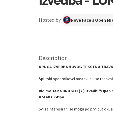
izvedba - LO
Hosted by
Nove Face s Open Mi
Description
DRUGA IZVEDBA NOVOG TEKSTA U TRAV
Splitski openmikovci nastavljaju sa redovn
Vidimo se na DRUGOJ (2.) izvedbi "Open m
Koteks, Gripe
Svi zainteresirani se mogu po prvi put okuša