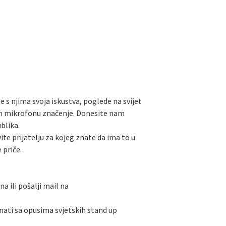
te s njima svoja iskustva, poglede na svijet
om mikrofonu značenje. Donesite nam
blika.
avite prijatelju za kojeg znate da ima to u
 priče.
a ili pošalji mail na
nati sa opusima svjetskih stand up