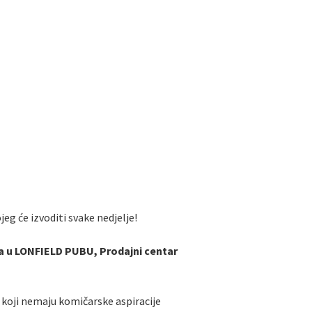
g će izvoditi svake nedjelje!
uta u LONFIELD PUBU, Prodajni centar
e koji nemaju komičarske aspiracije