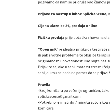
pozivamo da nam se pridruže kao članovi pu
Prijave za nastup u inbox SplickeScene, 
Cijena ulaznice 3€, prodaja online
Fizička prodaja
prije početka showa na ula
"Open miK"
je idealna prilika da testirate
ili pak životne problema te okusite terap
originalnost i inovativnost. Nasmijte nas. M
Prijavite se, ako u sebi imate tu strast i žel
sebi, ali mu ne pada na pamet da se prijavi. 
Pravila
-Broj komičara po večeri je ograničen, tako 
splickascena@gmail.com
-Potrebno je imati do 7 minuta autorskog m
komičara.