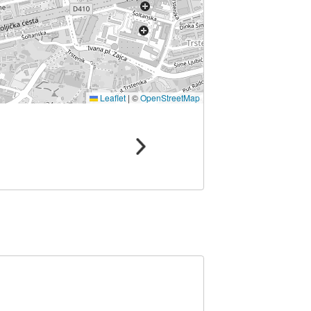
Leaflet
|
©
OpenStreetMap