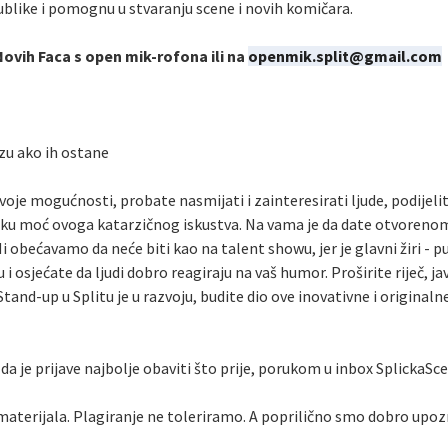
blike i pomognu u stvaranju scene i novih komičara.
Novih Faca s open mik-rofona ili na
openmik.split@gmail.com
zu ako ih ostane
 svoje mogućnosti, probate nasmijati i zainteresirati ljude, podijeli
ijsku moć ovoga katarzičnog iskustva. Na vama je da date otvoren
i obećavamo da neće biti kao na talent showu, jer je glavni žiri - pu
ju i osjećate da ljudi dobro reagiraju na vaš humor. Proširite riječ, j
Stand-up u Splitu je u razvoju, budite dio ove inovativne i originalne
da je prijave najbolje obaviti što prije, porukom u inbox SplickaScen
aterijala. Plagiranje ne toleriramo. A poprilično smo dobro upoz