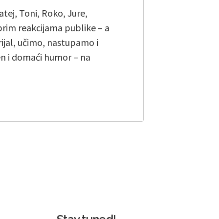
tej, Toni, Roko, Jure,
obrim reakcijama publike – a
ijal, učimo, nastupamo i
en i domaći humor – na