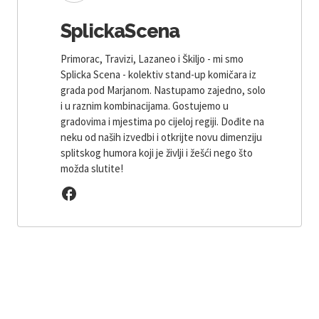
SplickaScena
Primorac, Travizi, Lazaneo i Škiljo - mi smo
Splicka Scena - kolektiv stand-up komičara iz
grada pod Marjanom. Nastupamo zajedno, solo
i u raznim kombinacijama. Gostujemo u
gradovima i mjestima po cijeloj regiji. Dođite na
neku od naših izvedbi i otkrijte novu dimenziju
splitskog humora koji je življi i žešći nego što
možda slutite!