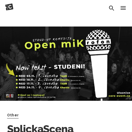
Other
SplickaScena