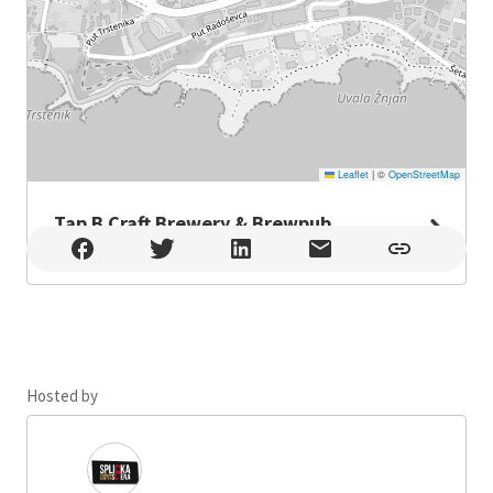
Leaflet
|
©
OpenStreetMap
Tap B Craft Brewery & Brewpub
Tap B Craft Brewery & Brewpub , Split
Hosted by