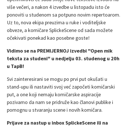
više večeri, a nakon 4 izvedbe u listopadu isto će
ponoviti u studenom sa potpuno novim repertoarom.
Uz to, nova ekipa preuzima u ruke i voditeljske
obveze, a komičare SplickeScene od sada možete
očekivati ponekad kao posebne goste!
Vidimo se na PREMIJERNOJ izvedbi "Open mik
teksta za studeni" u nedjelju 03. studenog u 20h
u TapB!
Svi zainteresirani se mogu po prvi put okušati u
stand-upu ili nastaviti svoj već započeti komičarski
put, a one koji nemaju komičarske aspiracije
pozivamo da nam se pridruže kao članovi publike i
pomognu u stvaranju scene i novih komičara.
Prijave za nastup u inbox SplickeScene ili na