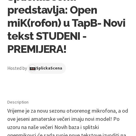
predstavlja: Open
miK(rofon) u TapB- Novi
tekst STUDENI -
PREMIJERA!
Hosted by
SplickaScena
Description
Vrijeme je za novu sezonu otvorenog mikrofona, a od
ove jeseni amaterske večeri imaju novi model! Po
uzoru na naše večeri Novih baza i splitski
openmikovci će sada svoje nove tekstove izvoditi na