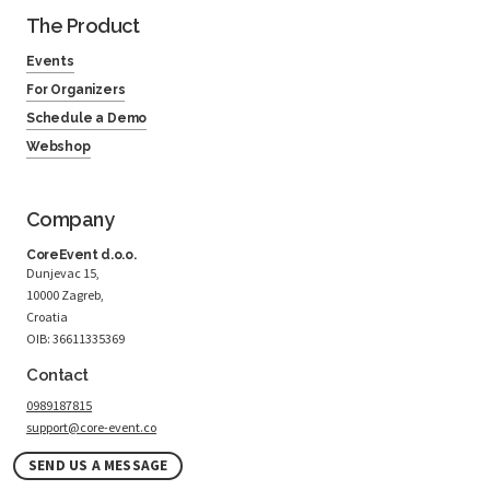
The Product
Events
For Organizers
Schedule a Demo
Webshop
Company
CoreEvent d.o.o.
Dunjevac 15,
10000 Zagreb,
Croatia
OIB: 36611335369
Contact
0989187815
support@core-event.co
SEND US A MESSAGE