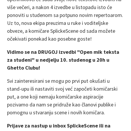
više večeri, a nakon 4 izvedbe u listopadu isto će
ponoviti u studenom sa potpuno novim repertoarom.
Uz to, nova ekipa preuzima u ruke i voditeljske
obveze, a komičare SplickeScene od sada možete
očekivati ponekad kao posebne goste!
Vidimo se na DRUGOJ izvedbi "Open mik teksta
za studeni" u nedjelju 10. studenog u 20h u
Ghetto Clubu!
Svi zainteresirani se mogu po prvi put okušati u
stand-upu ili nastaviti svoj već započeti komičarski
put, a one koji nemaju komičarske aspiracije
pozivamo da nam se pridruže kao članovi publike i
pomognu u stvaranju scene i novih komičara.
Prijave za nastup u inbox SplickeScene ili na