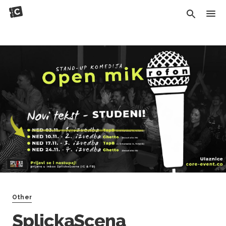
Other
SplickaScena