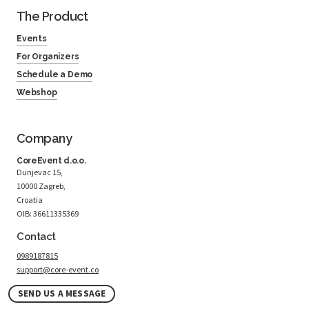
The Product
Events
For Organizers
Schedule a Demo
Webshop
Company
CoreEvent d.o.o.
Dunjevac 15,
10000 Zagreb,
Croatia
OIB: 36611335369
Contact
0989187815
support@core-event.co
SEND US A MESSAGE