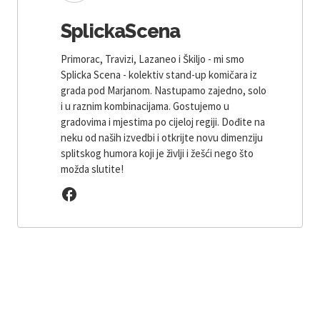
SplickaScena
Primorac, Travizi, Lazaneo i Škiljo - mi smo
Splicka Scena - kolektiv stand-up komičara iz
grada pod Marjanom. Nastupamo zajedno, solo
i u raznim kombinacijama. Gostujemo u
gradovima i mjestima po cijeloj regiji. Dođite na
neku od naših izvedbi i otkrijte novu dimenziju
splitskog humora koji je življi i žešći nego što
možda slutite!