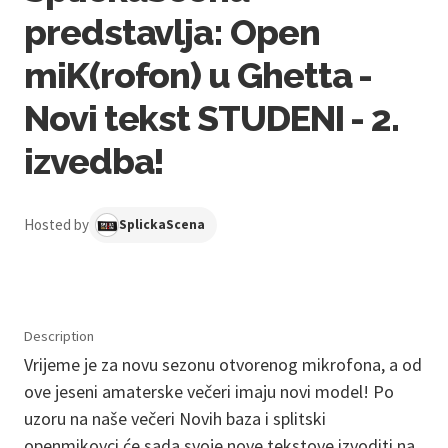
predstavlja: Open
miK(rofon) u Ghetta -
Novi tekst STUDENI - 2.
izvedba!
Hosted by
SplickaScena
Description
Vrijeme je za novu sezonu otvorenog mikrofona, a od
ove jeseni amaterske večeri imaju novi model! Po
uzoru na naše večeri Novih baza i splitski
openmikovci će sada svoje nove tekstove izvoditi na