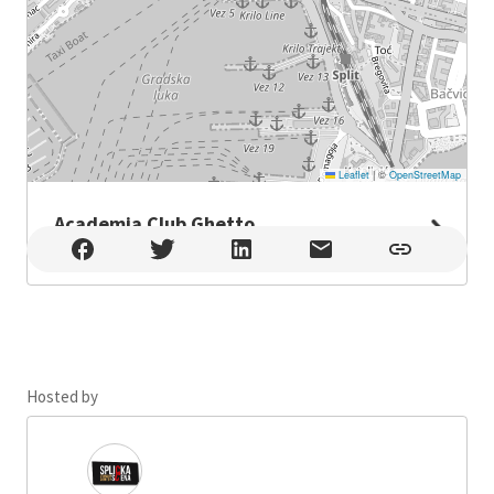
Leaflet
|
©
OpenStreetMap
Academia Club Ghetto
Academia Club Ghetto , Split
Hosted by