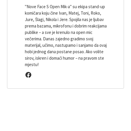
"Nove Face S Open Mik-a" su ekipa stand-up
komičara koju čine Ivan, Matej, Toni, Roko,
Jure, Šlagi, Nikola i Jere. Spojila nas je ljubav
prema bazama, mikrofonu i dobrim reakcijama
publike – a sve je krenulo na open mic
večerima. Danas zajedno gradimo svoj
materijal, učimo, nastupamo i sanjamo da ovaj
hobi jednog dana postane posao. Ako volite
sirov, iskren i domaći humor – na pravom ste
mjestu!