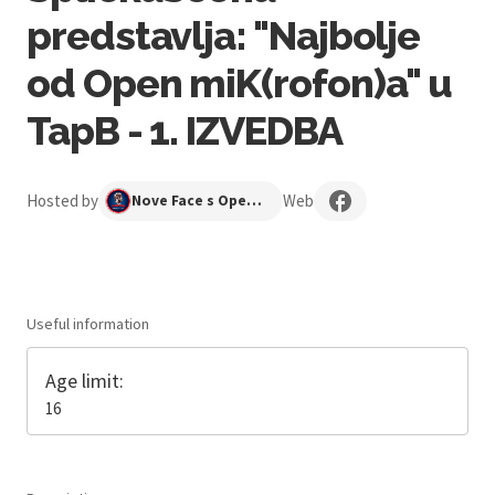
predstavlja: "Najbolje
od Open miK(rofon)a" u
TapB - 1. IZVEDBA
Hosted by
Web
Nove Face s Open Mika
Useful information
Age limit:
16