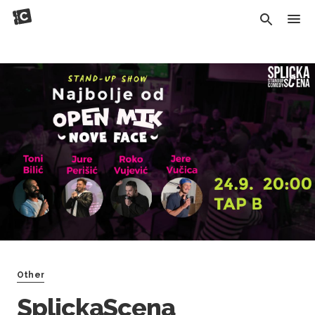
Other
SplickaScena