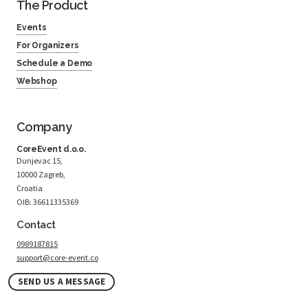
The Product
Events
For Organizers
Schedule a Demo
Webshop
Company
CoreEvent d.o.o.
Dunjevac 15,
10000 Zagreb,
Croatia
OIB: 36611335369
Contact
0989187815
support@core-event.co
SEND US A MESSAGE