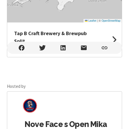
Leaflet
|
©
OpenStreetMap
Tap B Craft Brewery & Brewpub
Split
Tap B Craft Brewery & Brewpub Split , Split
Hosted by
Nove Face s Open Mika