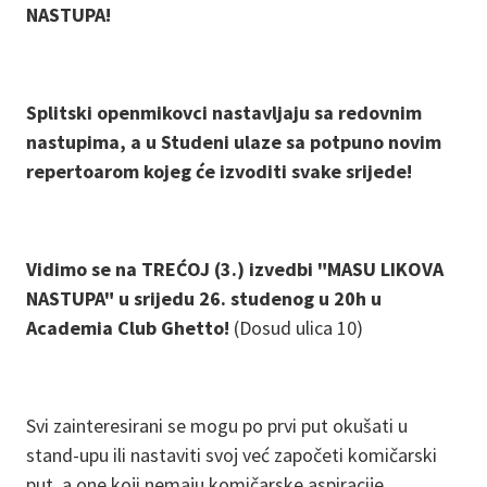
NASTUPA!
Splitski openmikovci nastavljaju sa redovnim
nastupima, a u Studeni ulaze sa potpuno novim
repertoarom kojeg će izvoditi svake srijede!
Vidimo se na TREĆOJ (3.) izvedbi "MASU LIKOVA
NASTUPA" u srijedu 26. studenog u 20h u
Academia Club Ghetto!
(Dosud ulica 10)
Svi zainteresirani se mogu po prvi put okušati u
stand-upu ili nastaviti svoj već započeti komičarski
put, a one koji nemaju komičarske aspiracije