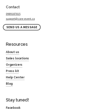
Contact
0989187815
support@core-event.co
SEND US A MESSAGE
Resources
About us
Sales locations
Organizers
Press kit
Help Center
Blog
Stay tuned!
Facebook