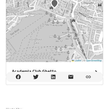
Leaflet
|
©
OpenStreetMap
Academia Club Ghetto
Academia Club Ghetto , Split