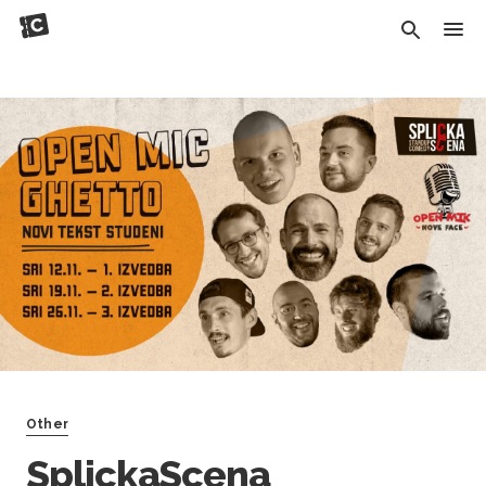
Other
SplickaScena