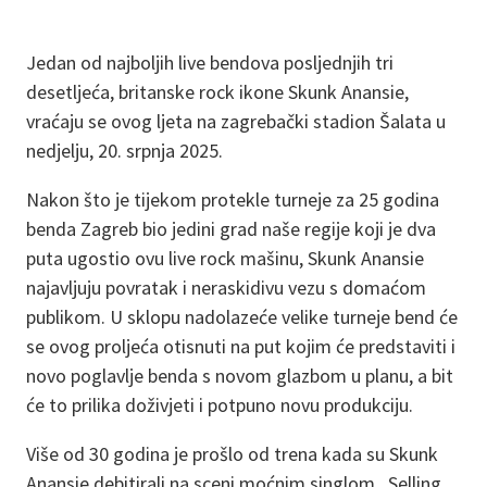
Jedan od najboljih live bendova posljednjih tri
desetljeća, britanske rock ikone Skunk Anansie,
vraćaju se ovog ljeta na zagrebački stadion Šalata u
nedjelju, 20. srpnja 2025.
Nakon što je tijekom protekle turneje za 25 godina
benda Zagreb bio jedini grad naše regije koji je dva
puta ugostio ovu live rock mašinu, Skunk Anansie
najavljuju povratak i neraskidivu vezu s domaćom
publikom. U sklopu nadolazeće velike turneje bend će
se ovog proljeća otisnuti na put kojim će predstaviti i
novo poglavlje benda s novom glazbom u planu, a bit
će to prilika doživjeti i potpuno novu produkciju.
Više od 30 godina je prošlo od trena kada su Skunk
Anansie debitirali na sceni moćnim singlom „Selling