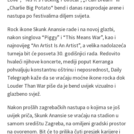
„Charlie Big Potato“ bend i danas rasprodaje arene i
nastupa po festivalima diljem svijeta.
Rock ikone Skunk Anansie rade i na novoj glazbi,
nakon singlova “Piggy” i “This Means War”, kao i
najnovijeg “An Artist Is An Artist”, a velika nadolazeća
turneja bit će posveta 30. godišnjici rada. Redovito
hvaleći njihove koncerte, mediji poput Kerranga
pohvaljuju konstantnu oštrinu i neposrednost, Daily
Telegraph kaže da se vraćaju moćne ikone rocka dok
Louder Than War piše da je bend uvijek vizualno i
glazbeno svjež.
Nakon prošlih zagrebačkih nastupa o kojima se još
uvijek priča, Skunk Anansie se vraćaju na stadion u
samom središtu Zagreba, na omiljeni gradski prostor
na ovorenom. Bit će to prilika čuti presjek karijere i