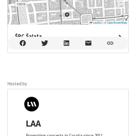
Leaflet
|
©
OpenStreetMap
ŠRC Šalata
ŠRC Šalata , Zagreb
Hosted by
LAA
Promoting concerts in Croatia since 2011.