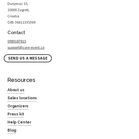
Dunjevac 15,
10000 Zagreb,
Croatia
OIB: 36611335369
Contact
0989187815
support@core-event.co
SEND US A MESSAGE
Resources
About us
Sales locations
Organizers
Press kit
Help Center
Blog