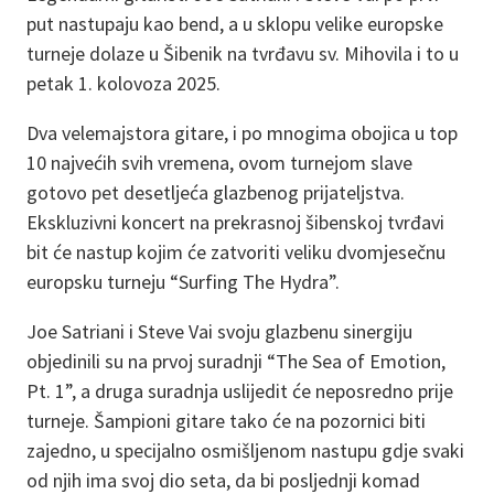
put nastupaju kao bend, a u sklopu velike europske
turneje dolaze u Šibenik na tvrđavu sv. Mihovila i to u
petak 1. kolovoza 2025.
Dva velemajstora gitare, i po mnogima obojica u top
10 najvećih svih vremena, ovom turnejom slave
gotovo pet desetljeća glazbenog prijateljstva.
Ekskluzivni koncert na prekrasnoj šibenskoj tvrđavi
bit će nastup kojim će zatvoriti veliku dvomjesečnu
europsku turneju “Surfing The Hydra”.
Joe Satriani i Steve Vai svoju glazbenu sinergiju
objedinili su na prvoj suradnji “The Sea of Emotion,
Pt. 1”, a druga suradnja uslijedit će neposredno prije
turneje. Šampioni gitare tako će na pozornici biti
zajedno, u specijalno osmišljenom nastupu gdje svaki
od njih ima svoj dio seta, da bi posljednji komad