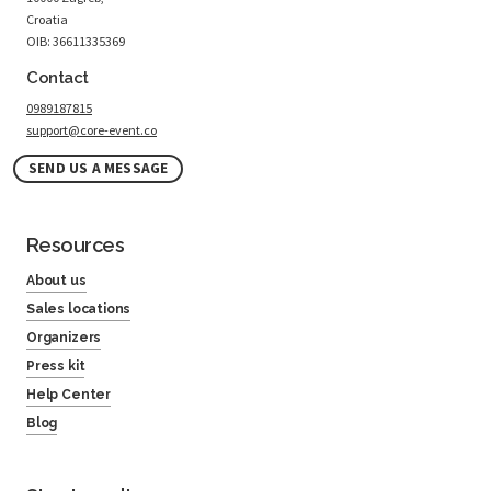
Croatia
OIB: 36611335369
Contact
0989187815
support@core-event.co
SEND US A MESSAGE
Resources
About us
Sales locations
Organizers
Press kit
Help Center
Blog