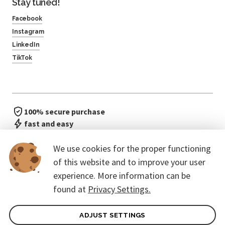
Stay tuned!
Facebook
Instagram
LinkedIn
TikTok
100% secure purchase
fast and easy
no waiting in line
We use cookies for the proper functioning
of this website and to improve your user
experience. More information can be
found at
Privacy Settings.
ADJUST SETTINGS
General terms of contract for Customers