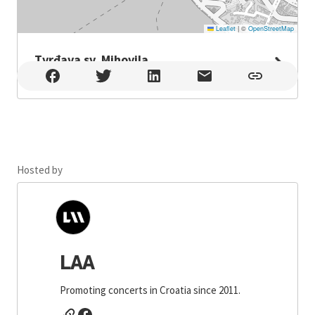
Leaflet
|
©
OpenStreetMap
Tvrđava sv. Mihovila
Tvrđava sv. Mihovila , Šibenik
Hosted by
LAA
Promoting concerts in Croatia since 2011.