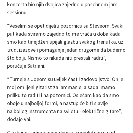
koncerta bio njih dvojica zajedno u posebnom jam
sessionu.
“Veselim se opet dijeliti pozornicu sa Steveom. Svaki
put kada sviramo zajedno to me vraća u doba kada
smo kao tinejdžeri upijali glazbu svakog trenutka, uz
trud, izazove i pomaganje jedan drugome da budemo
što bolji. Nismo to nikada niti prestali raditi”,
poručuje Satriani.
“Turneje s Joeom su uvijek čast i zadovoljstvo. On je
moj omiljeni gitarist za jammanje, a sada imamo
priliku to raditi i na pozornici. Osjećam kao da smo
oboje u najboljoj formi, a nastup će biti slavlje
najboljeg instrumenta na svijetu - električne gitare”,
dodaje Vai.
Glazbene karijere ovog dvojca isprepletene su od