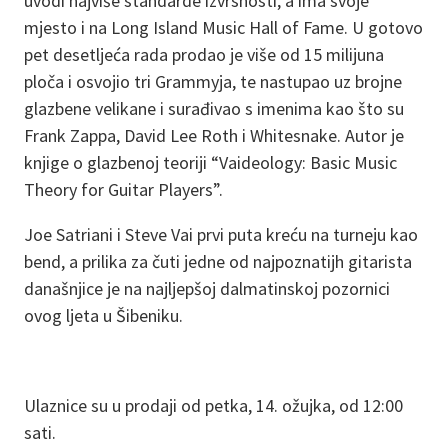
uvodi najviše standarde izvrsnosti, a ima svoje
mjesto i na Long Island Music Hall of Fame. U gotovo
pet desetljeća rada prodao je više od 15 milijuna
ploča i osvojio tri Grammyja, te nastupao uz brojne
glazbene velikane i surađivao s imenima kao što su
Frank Zappa, David Lee Roth i Whitesnake. Autor je
knjige o glazbenoj teoriji “Vaideology: Basic Music
Theory for Guitar Players”.
Joe Satriani i Steve Vai prvi puta kreću na turneju kao
bend, a prilika za čuti jedne od najpoznatijh gitarista
današnjice je na najljepšoj dalmatinskoj pozornici
ovog ljeta u Šibeniku.
Ulaznice su u prodaji od petka, 14. ožujka, od 12:00
sati.