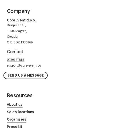
Company
CoreEvent d.o.o.
Dunjevac 15,
10000 Zagreb,
Croatia
OIB: 36611335369
Contact
0989187815
support@core-event.co
SEND US A MESSAGE
Resources
About us
Sales locations
Organizers
Press kit