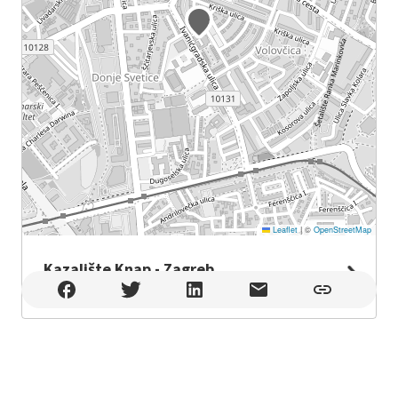
Leaflet
|
©
OpenStreetMap
Kazalište Knap - Zagreb
Kazalište Knap - Zagreb , Zagreb