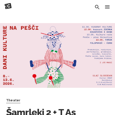
Theater
Šamrleki 2 + T As