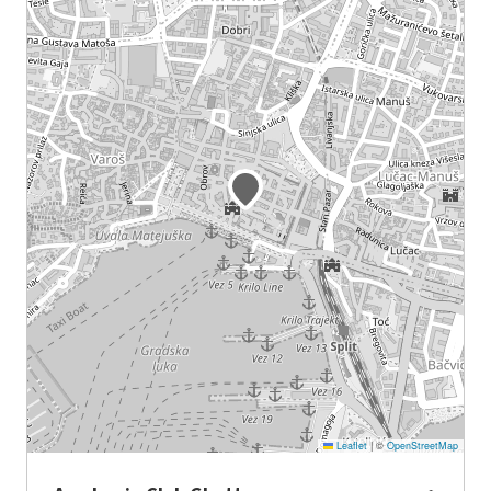
Leaflet
|
©
OpenStreetMap