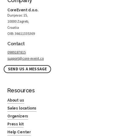
Company
CoreEvent d.o.o.
Dunjevac 15,
10000 Zagreb,
Croatia
OIB: 36611335369
Contact
0989187815
support@core-event.co
SEND US A MESSAGE
Resources
About us
Sales locations
Organizers
Press kit
Help Center