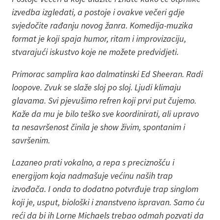
izvedba izgledati, a postoje i ovakve večeri gdje
svjedočite rađanju novog žanra. Komedija-muzika
format je koji spaja humor, ritam i improvizaciju,
stvarajući iskustvo koje ne možete predvidjeti.
Primorac samplira kao dalmatinski Ed Sheeran. Radi
loopove. Zvuk se slaže sloj po sloj. Ljudi klimaju
glavama. Svi pjevušimo refren koji prvi put čujemo.
Kaže da mu je bilo teško sve koordinirati, ali upravo
ta nesavršenost činila je show živim, spontanim i
savršenim.
Lazaneo prati vokalno, a repa s preciznošću i
energijom koja nadmašuje većinu naših trap
izvođača. I onda to dodatno potvrđuje trap singlom
koji je, usput, biološki i znanstveno ispravan. Samo ću
reći da bi ih Lorne Michaels trebao odmah pozvati da