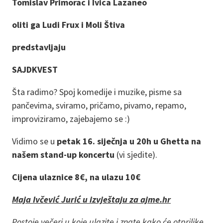
Tomislav Primorac i Ivica Lazaneo
oliti ga Ludi Frux i Moli Štiva
predstavljaju
SAJDKVEST
Šta radimo? Spoj komedije i muzike, pisme sa
pančevima, sviramo, pričamo, pivamo, repamo,
improviziramo, zajebajemo se :)
Vidimo se u
petak 16. siječnja u 20h u Ghetta na
našem stand-up koncertu
(vi sjedite).
Cijena ulaznice 8€, na ulazu 10€
Maja Ivčević Jurić u izvještaju za ajme.hr
Postoje večeri u koje ulazite i znate kako će otprilike