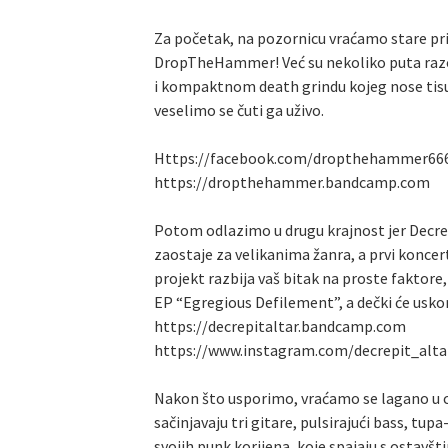
Za početak, na pozornicu vraćamo stare prij
DropTheHammer! Već su nekoliko puta razoril
i kompaktnom death grindu kojeg nose tisuće 
veselimo se čuti ga uživo.
Https://facebook.com/dropthehammer66
https://dropthehammer.bandcamp.com
Potom odlazimo u drugu krajnost jer Decrepi
zaostaje za velikanima žanra, a prvi koncert
projekt razbija vaš bitak na proste faktore, 
EP “Egregious Defilement”, a dečki će uskor
https://decrepitaltar.bandcamp.com
https://www.instagram.com/decrepit_alta
Nakon što usporimo, vraćamo se lagano u cr
sačinjavaju tri gitare, pulsirajući bass, tu
svojih punk korijena, koje spajaju s ostavš