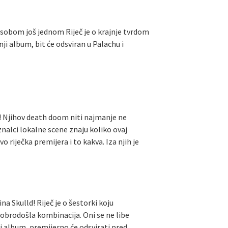
d sobom još jednom Riječ je o krajnje tvrdom
ji album, bit će odsviran u Palachu i
e! Njihov death doom niti najmanje ne
 znalci lokalne scene znaju koliko ovaj
o riječka premijera i to kakva. Iza njih je
 Skulld! Riječ je o šestorki koju
 dobrodošla kombinacija. Oni se ne libe
vi album, premijerno će odsvirati pred