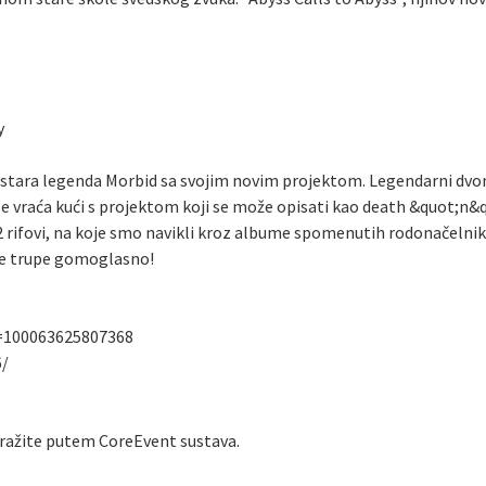
y
že stara legenda Morbid sa svojim novim projektom. Legendarni dvom
e vraća kući s projektom koji se može opisati kao death &quot;n&quo
ifovi, na koje smo navikli kroz albume spomenutih rodonačelnika,
ve trupe gomoglasno!
d=100063625807368
6/
tražite putem CoreEvent sustava.