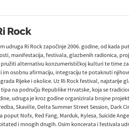
i Rock
m udruga Ri Rock započinje 2006. godine, od kada put
osti, manifestacija, festivala, glazbenih radionica, p
ružiti alternativu konzumerističkoj kulturi te time za
 im osobnu afirmaciju, integraciju te potaknuti njiho
rada Rijeke i okolice. Uz Ri Rock festival, najstarije 
 tipa na području Republike Hrvatske, koja se tradici
odine, udruga je kroz godine organizirala brojne projek
iredba, Skaville, Delta Summer Street Session, Dark Ci
a poput Nofx, Red Fang, Marduk, Kylesa, Suicide Ang
tated i mnogih drugih. Osim koncerata i festivala udr