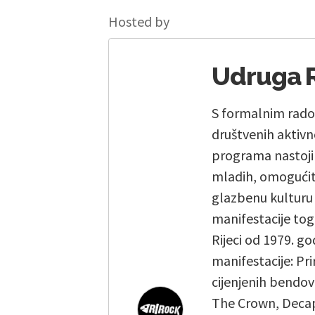
Hosted by
Udruga R
S formalnim rado
društvenih aktivn
programa nastoji p
mladih, omogućiti
glazbenu kulturu g
manifestacije tog
Rijeci od 1979. g
manifestacije: Pr
cijenjenih bendov
The Crown, Decapi