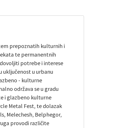
em prepoznatih kulturnih i
rojekata te permanentnih
dovoljiti potrebe i interese
vu uključenost u urbanu
glazbeno - kulturne
onalno održava se u gradu
te i glazbeno kulturne
rcle Metal Fest, te dolazak
els, Melechesh, Belphegor,
uga provodi različite