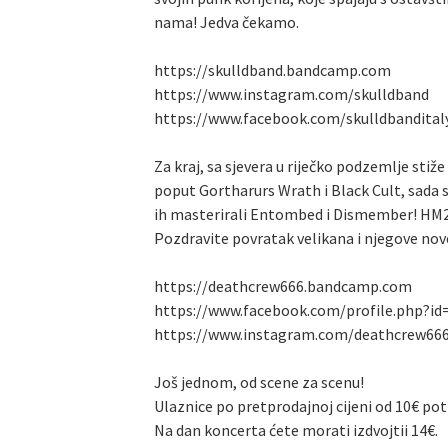
nama! Jedva čekamo.
https://skulldband.bandcamp.com
https://www.instagram.com/skulldband
https://www.facebook.com/skulldbandital
Za kraj, sa sjevera u riječko podzemlje sti
poput Gortharurs Wrath i Black Cult, sada s
ih masterirali Entombed i Dismember! HM2 r
Pozdravite povratak velikana i njegove no
https://deathcrew666.bandcamp.com
https://www.facebook.com/profile.php?i
https://www.instagram.com/deathcrew66
Još jednom, od scene za scenu!
Ulaznice po pretprodajnoj cijeni od 10€ po
Na dan koncerta ćete morati izdvojtii 14€.