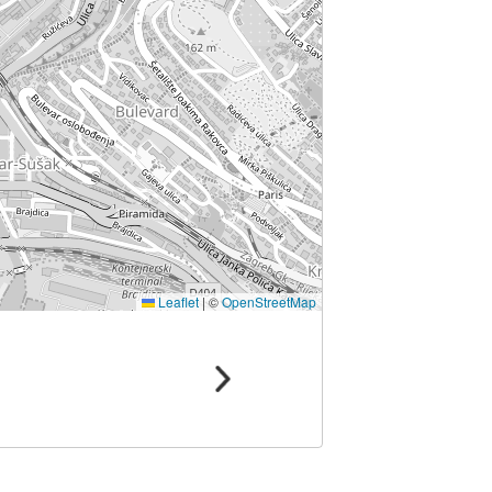
Leaflet
|
©
OpenStreetMap