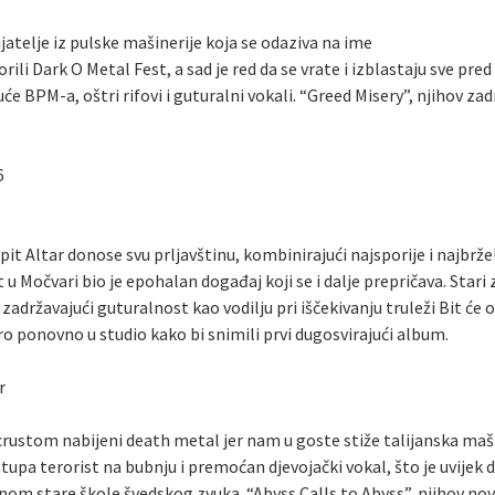
atelje iz pulske mašinerije koja se odaziva na ime
i Dark O Metal Fest, a sad je red da se vrate i izblastaju sve pre
BPM-a, oštri rifovi i guturalni vokali. “Greed Misery”, njihov zadn
6
t Altar donose svu prljavštinu, kombinirajući najsporije i najbrž
 u Močvari bio je epohalan događaj koji se i dalje prepričava. Stari
zadržavajući guturalnost kao vodilju pri iščekivanju truleži Bit će ov
o ponovno u studio kako bi snimili prvi dugosvirajući album.
r
ustom nabijeni death metal jer nam u goste stiže talijanska mašina
pa-tupa terorist na bubnju i premoćan djevojački vokal, što je uvijek
tinom stare škole švedskog zvuka. “Abyss Calls to Abyss”, njihov no