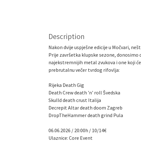
Description
Nakon dvije uspješne edicije u Močvari, neš
Prije završetka klupske sezone, donosimo de
najekstremnijih metal zvukova i one koji će 
prebrutalnu večer tvrdog rifovlja:
Rijeka Death Gig
Death Crew death 'n' roll Švedska
Skulld death crust Italija
Decrepit Altar death doom Zagreb
DropTheHammer death grind Pula
06.06.2026 / 20:00h / 10/14€
Ulaznice: Core Event