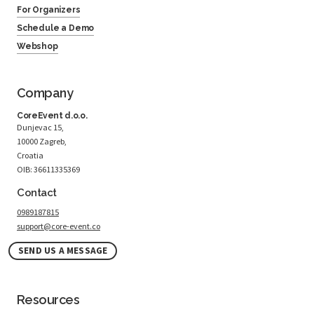
For Organizers
Schedule a Demo
Webshop
Company
CoreEvent d.o.o.
Dunjevac 15,
10000 Zagreb,
Croatia
OIB: 36611335369
Contact
0989187815
support@core-event.co
SEND US A MESSAGE
Resources