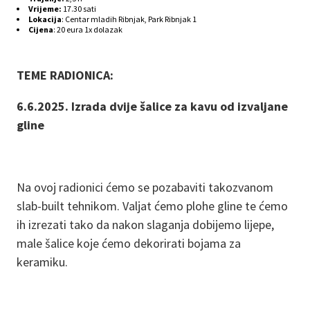
Vrijeme:
17.30 sati
Lokacija
: Centar mladih Ribnjak, Park Ribnjak 1
Cijena
: 20 eura 1x dolazak
TEME RADIONICA:
6.6.2025. Izrada dvije šalice za kavu od izvaljane
gline
Na ovoj radionici ćemo se pozabaviti takozvanom
slab-built tehnikom. Valjat ćemo plohe gline te ćemo
ih izrezati tako da nakon slaganja dobijemo lijepe,
male šalice koje ćemo dekorirati bojama za
keramiku.