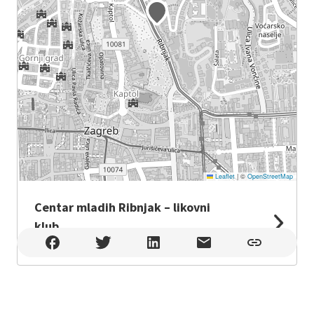
Leaflet
|
©
OpenStreetMap
Centar mladih Ribnjak – likovni
klub
Centar mladih Ribnjak – likovni klub , Zagreb