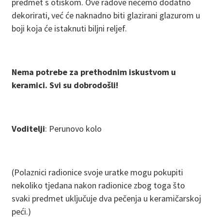
predmet s otiskom. Ove radove nećemo dodatno
dekorirati, već će naknadno biti glazirani glazurom u
boji koja će istaknuti biljni reljef.
Nema potrebe za prethodnim iskustvom u
keramici. Svi su dobrodošli!
Voditelji
: Perunovo kolo
(Polaznici radionice svoje uratke mogu pokupiti
nekoliko tjedana nakon radionice zbog toga što
svaki predmet uključuje dva pečenja u keramičarskoj
peći.)