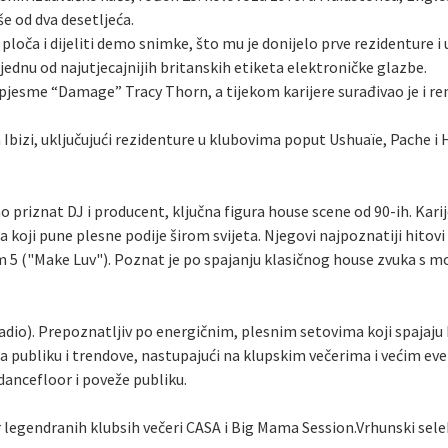
še od dva desetljeća.
i ploča i dijeliti demo snimke, što mu je donijelo prve rezidentur
ednu od najutjecajnijih britanskih etiketa elektroničke glazbe.
pjesme “Damage” Tracy Thorn, a tijekom karijere surađivao je i re
bizi, uključujući rezidenture u klubovima poput Ushuaïe, Pache i H
priznat DJ i producent, ključna figura house scene od 90-ih. Kari
oji pune plesne podije širom svijeta. Njegovi najpoznatiji hitovi 
m 5 ("Make Luv"). Poznat je po spajanju klasičnog house zvuka s 
 radio). Prepoznatljiv po energičnim, plesnim setovima koji spajaju
j za publiku i trendove, nastupajući na klupskim večerima i većim ev
ancefloor i poveže publiku.
 legendranih klubsih večeri CASA i Big Mama Session.Vrhunski selekt