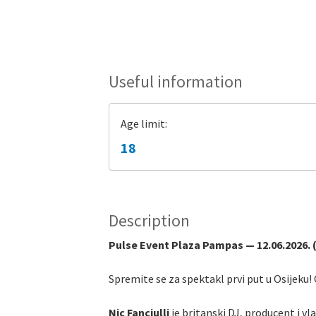
Useful information
Age limit:
18
Description
Pulse Event Plaza Pampas — 12.06.2026. 
Spremite se za spektakl prvi put u Osijeku!
Nic Fanciulli
je britanski DJ, producent i v