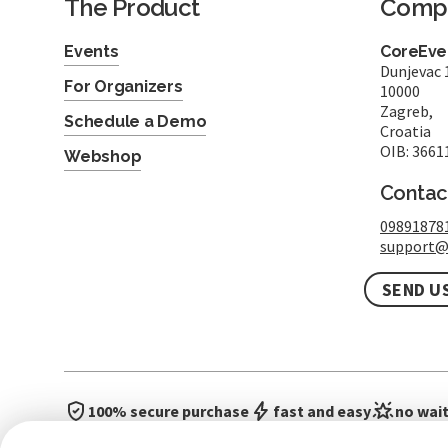
The Product
Comp
Events
CoreEven
Dunjevac 
For Organizers
10000
Zagreb,
Schedule a Demo
Croatia
OIB: 3661
Webshop
Contac
09891878
support@
SEND U
100% secure purchase
fast and easy
no wait