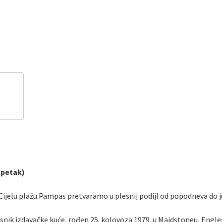
(petak)
 Cijelu plažu Pampas pretvaramo u plesnij podijl od popodneva do j
lasnik izdavačke kuće, rođen 25. kolovoza 1979. u Maidstoneu, Engle