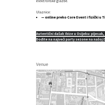
elektronske glazbe.
Ulaznice:
— online preko Core Event i fizički u
Autentični dašak Ibize u Osijeku: pijesak,
Dođite na najveći party sezone na našoj Dr
Venue