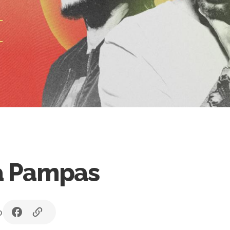
a Pampas
b