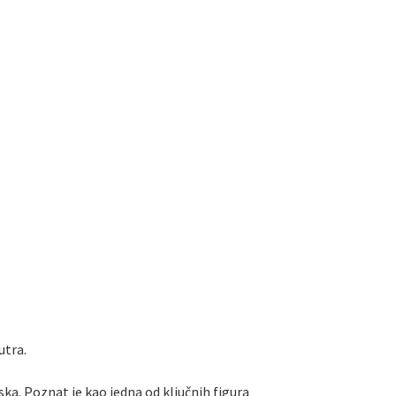
utra.
ska. Poznat je kao jedna od ključnih figura