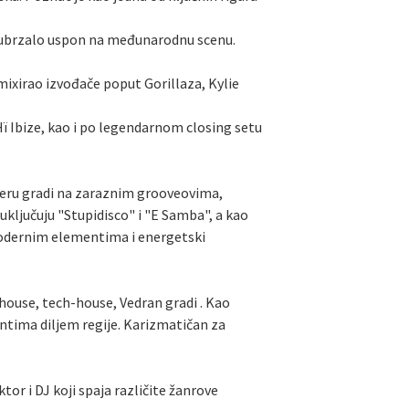
e i ubrzalo uspon na međunarodnu scenu.
mixirao izvođače poput Gorillaza, Kylie
ï Ibize, kao i po legendarnom closing setu
jeru gradi na zaraznim grooveovima,
uključuju "Stupidisco" i "E Samba", a kao
modernim elementima i energetski
 house, tech-house, Vedran gradi . Kao
entima diljem regije. Karizmatičan za
or i DJ koji spaja različite žanrove