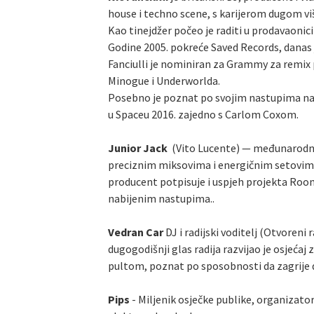
house i techno scene, s karijerom dugom vi
Kao tinejdžer počeo je raditi u prodavaonic
Godine 2005. pokreće Saved Records, danas j
Fanciulli je nominiran za Grammy za remix 
Minogue i Underworlda.
Posebno je poznat po svojim nastupima na I
u Spaceu 2016. zajedno s Carlom Coxom.
Junior Jack
(Vito Lucente) — međunarodno 
preciznim miksovima i energičnim setovima k
producent potpisuje i uspjeh projekta Roo
nabijenim nastupima..
Vedran Car
DJ i radijski voditelj (Otvoreni
dugogodišnji glas radija razvijao je osjeća
pultom, poznat po sposobnosti da zagrije d
Pips
- Miljenik osječke publike, organizator