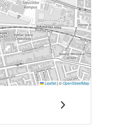
Leaflet
|
©
OpenStreetMap