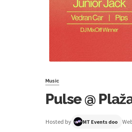
Music
Pulse @ Plaž
Hosted by
We
MT Events doo