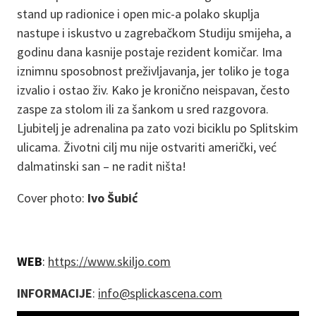
stand up radionice i open mic-a polako skuplja
nastupe i iskustvo u zagrebačkom Studiju smijeha, a
godinu dana kasnije postaje rezident komičar. Ima
iznimnu sposobnost preživljavanja, jer toliko je toga
izvalio i ostao živ. Kako je kronično neispavan, često
zaspe za stolom ili za šankom u sred razgovora.
Ljubitelj je adrenalina pa zato vozi biciklu po Splitskim
ulicama. Životni cilj mu nije ostvariti američki, već
dalmatinski san – ne radit ništa!
Cover photo:
Ivo Šubić
WEB
:
https://www.skiljo.com
INFORMACIJE
:
info@splickascena.com