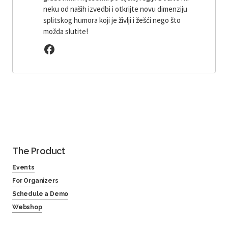
neku od naših izvedbi i otkrijte novu dimenziju
splitskog humora koji je življi i žešći nego što
možda slutite!
The Product
Events
For Organizers
Schedule a Demo
Webshop