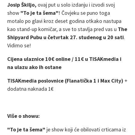
Josip Škiljo,
ovaj put u solo izdanju i izvodi svoj
show
"To je ta šema"
! Čovjeku se puno toga
motalo po glavi kroz deset godina otkako nastupa
kao stand-up komičar, a sve to stavlja pred vas u
The
Shipyard Pubu u četvrtak 27. studenog u 20 sati
.
Vidimo se!
Cijena ulaznice 10€ online / 11€ u TISAKmedia i
na ulazu ako ih ostane
TISAKmedia poslovnice (Flanatička 1 i Max City)
+
dodatna naknada 1€
Više o showu:
"To je ta šema"
je show koji će obilovati crticama iz