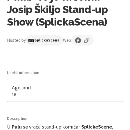
Josip Škiljo Stand-up
Show (SplickaScena)
Hosted by
Web
SplickaScena
Useful information
Age limit:
16
Description
U
Pulu
se vraća stand-up komičar
SplickeScene
,