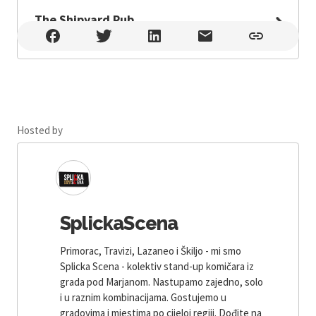
The Shipyard Pub
The Shipyard Pub , Pula
Hosted by
SplickaScena
Primorac, Travizi, Lazaneo i Škiljo - mi smo
Splicka Scena - kolektiv stand-up komičara iz
grada pod Marjanom. Nastupamo zajedno, solo
i u raznim kombinacijama. Gostujemo u
gradovima i mjestima po cijeloj regiji. Dođite na