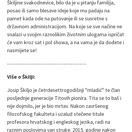
Škiljine svakodnevice, bilo da je u pitanju familija,
posao ili samo blesave ideje koje mu padaju na
pamet kada ode na putovanje ili se susretne s
državnom administracijom. Na koje se sve načine ne
snalazi u svojim raznolikim životnim ulogama ispričat
će vam kroz sat i pol showa, a na vama je da dođete i
nasmijete se!
---------------------------------------------
Više o Škilji:
Josip Škiljo je četrdesettrogodišnji "mladić" te član
posljednje generacije Titovih pionira. Tita se to baš i
nije dojmilo, jer je bio mrtav. Nakon završenog
filozofskog fakulteta i uzalud stečene titule
profesora hrvatskog i engleskog jezika, radi na
raznim poslovima van struke. 2015. godine nakon