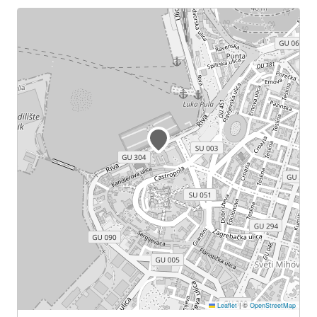
Leaflet
|
©
OpenStreetMap