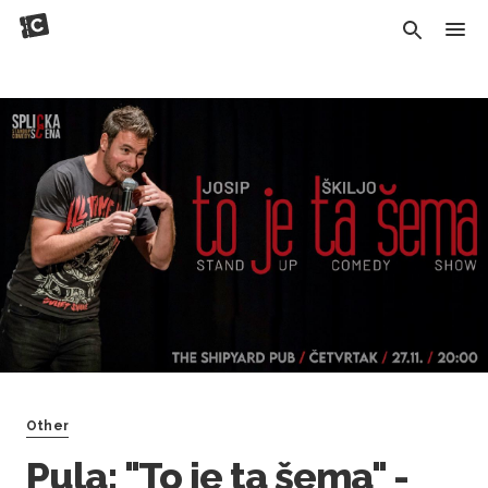
Other
Pula: "To je ta šema" -