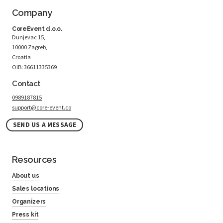
Company
CoreEvent d.o.o.
Dunjevac 15,
10000 Zagreb,
Croatia
OIB: 36611335369
Contact
0989187815
support@core-event.co
SEND US A MESSAGE
Resources
About us
Sales locations
Organizers
Press kit