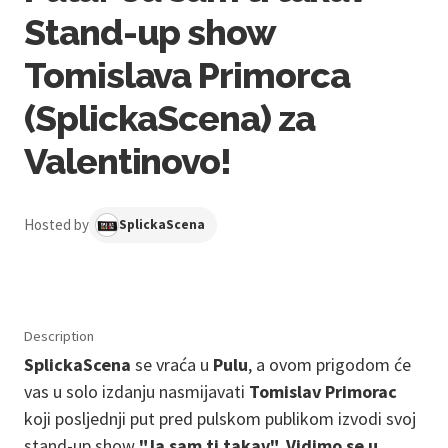
Stand-up show
Tomislava Primorca
(SplickaScena) za
Valentinovo!
Hosted by
SplickaScena
Description
SplickaScena
se vraća u
Pulu
, a ovom prigodom će
vas u solo izdanju nasmijavati
Tomislav Primorac
koji posljednji put pred pulskom publikom izvodi svoj
stand-up show
"Ja sam ti takav".
Vidimo se u