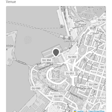
Venue
Leaflet
|
©
OpenStreetMap