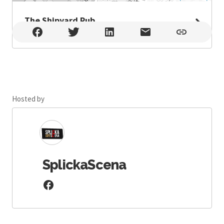
The Shipyard Pub
The Shipyard Pub , Pula
Hosted by
SplickaScena