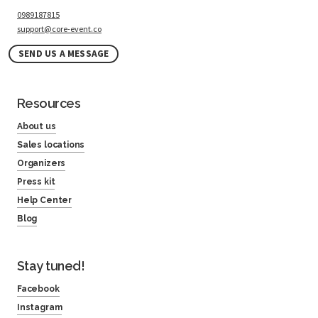
0989187815
support@core-event.co
SEND US A MESSAGE
Resources
About us
Sales locations
Organizers
Press kit
Help Center
Blog
Stay tuned!
Facebook
Instagram