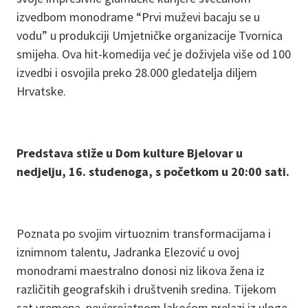
izvedbom monodrame “Prvi muževi bacaju se u
vodu” u produkciji Umjetničke organizacije Tvornica
smijeha. Ova hit-komedija već je doživjela više od 100
izvedbi i osvojila preko 28.000 gledatelja diljem
Hrvatske.
Predstava stiže u Dom kulture Bjelovar u
nedjelju, 16. studenoga, s početkom u 20:00 sati.
Poznata po svojim virtuoznim transformacijama i
iznimnom talentu, Jadranka Elezović u ovoj
monodrami maestralno donosi niz likova žena iz
različitih geografskih i društvenih sredina. Tijekom
sat vremena, nevjerojatnom lakoćom prelazi iz uloge