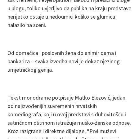
u ulogu, toliko uvjerljivo da publika na kraju predstave
nerijetko ostaje u nedoumici koliko se glumica
nalazilo na sceni.
Od domaćica i poslovnih žena do animir dama i
bankarica – svaka izvedba novi je dokaz njezinog
umjetničkog genija.
Tekst monodrame potpisuje Matko Elezović, jedan
od najizvođenijih suvremenih hrvatskih
komediografa, koji u ovoj predstavi s duhovitošću i
satiričnom oštrinom istražuje muško-ženske odnose.
Kroz razigrane i direktne dijaloge, “Prvi muževi