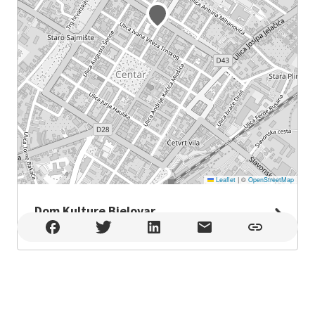
Leaflet
|
©
OpenStreetMap
Dom Kulture Bjelovar
Dom Kulture Bjelovar , Bjelovar