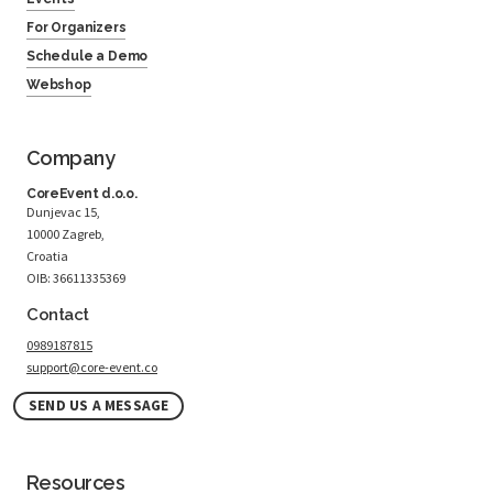
For Organizers
Schedule a Demo
Webshop
Company
CoreEvent d.o.o.
Dunjevac 15,
10000 Zagreb,
Croatia
OIB: 36611335369
Contact
0989187815
support@core-event.co
SEND US A MESSAGE
Resources