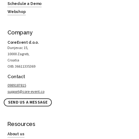
Schedule a Demo
Webshop
Company
CoreEvent d.o.o.
Dunjevac 15,
10000 Zagreb,
Croatia
OIB: 36611335369
Contact
0989187815
support@core-event.co
SEND US A MESSAGE
Resources
About us