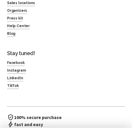
Sales locations
Organizers
Press kit
Help Center
Blog
Stay tuned!
Facebook
Instagram
LinkedIn
TikTok
100% secure purchase
fast and easy
no waiting in line