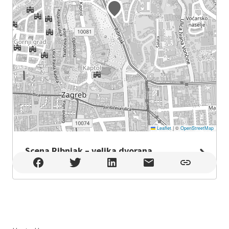
Leaflet
|
©
OpenStreetMap
Scena Ribnjak – velika dvorana
Scena Ribnjak – velika dvorana , Zagreb