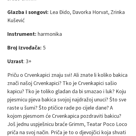
Glazba i songovi:
Lea Đido, Davorka Horvat, Zrinka
Kušević
Instrument:
harmonika
Broj izvođača:
5
Uzrast
: 3+
Priču o Crvenkapici znaju svi! Ali znate li koliko bakica
znači našoj Crvenkapici? Tko je Crvenkapici sašio
kapicu? Tko je toliko gladan da bi smazao i luk? Koju
pjesmicu pjeva bakica svojoj najdražoj unuci? Što sve
raste u šumi? Što ptičice rade po cijele dane? A
kojom pjesmom će Crvenkapica pozdraviti bakicu?
Još jednu uspješnicu braće Grimm, Teatar Poco Loco
priča na svoj način. Priča je to o djevojčici koja shvati