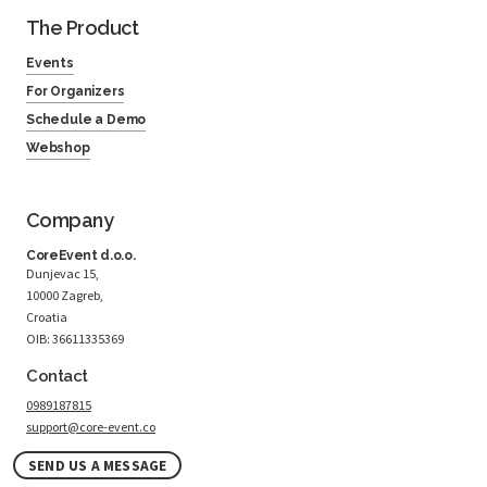
The Product
Events
For Organizers
Schedule a Demo
Webshop
Company
CoreEvent d.o.o.
Dunjevac 15,
10000 Zagreb,
Croatia
OIB: 36611335369
Contact
0989187815
support@core-event.co
SEND US A MESSAGE