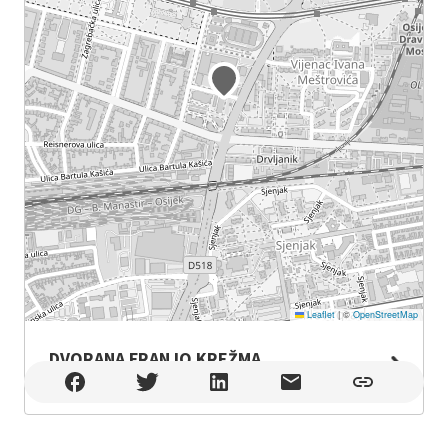
Leaflet
|
©
OpenStreetMap
DVORANA FRANJO KREŽMA
DVORANA FRANJO KREŽMA , Osijek