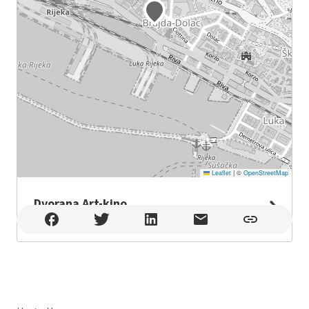
Leaflet
|
©
OpenStreetMap
Dvorana Art-kino
Dvorana Art-kino , Rijeka