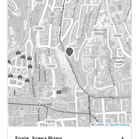
Leaflet
|
©
OpenStreetMap
Foaje, Scena Piano