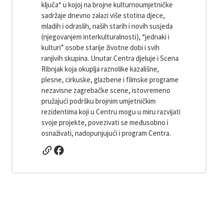
ključa“ u kojoj na brojne kulturnoumjetničke
sadržaje dnevno zalazi više stotina djece,
mladih i odraslih, naših starih i novih susjeda
(njegovanjem interkulturalnosti), “jednaki i
kulturi” osobe starije životne dobi i svih
ranjivih skupina. Unutar Centra djeluje i Scena
Ribnjak koja okuplja raznolike kazališne,
plesne, cirkuske, glazbene i filmske programe
nezavisne zagrebačke scene, istovremeno
pružajući podršku brojnim umjetničkim
rezidentima koji u Centru mogu u miru razvijati
svoje projekte, povezivati ​​se međusobno i
osnaživati, nadopunjujući i program Centra.