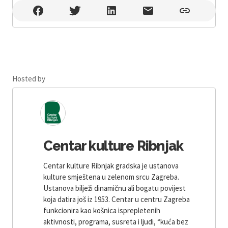
Foaje, Scena Piano , Zagreb
Hosted by
Centar kulture Ribnjak
Centar kulture Ribnjak gradska je ustanova
kulture smještena u zelenom srcu Zagreba.
Ustanova bilježi dinamičnu ali bogatu povijest
koja datira još iz 1953. Centar u centru Zagreba
funkcionira kao košnica isprepletenih
aktivnosti, programa, susreta i ljudi, “kuća bez