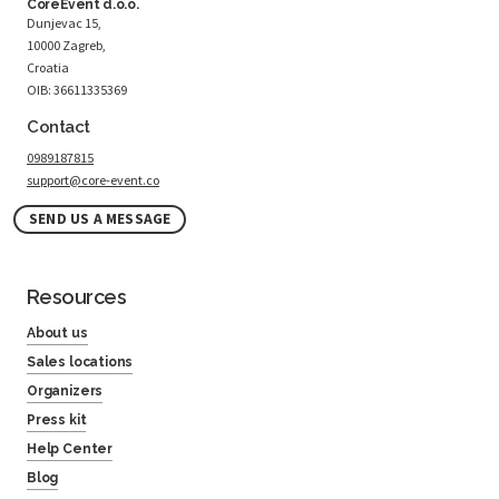
CoreEvent d.o.o.
Dunjevac 15,
10000 Zagreb,
Croatia
OIB: 36611335369
Contact
0989187815
support@core-event.co
SEND US A MESSAGE
Resources
About us
Sales locations
Organizers
Press kit
Help Center
Blog