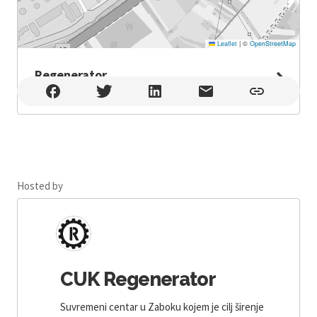
Leaflet
|
©
OpenStreetMap
Regenerator
Regenerator , Zabok
Hosted by
CUK Regenerator
Suvremeni centar u Zaboku kojem je cilj širenje