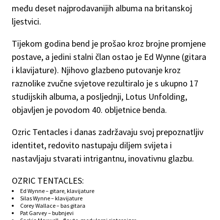
među deset najprodavanijih albuma na britanskoj
ljestvici.
Tijekom godina bend je prošao kroz brojne promjene
postave, a jedini stalni član ostao je Ed Wynne (gitara
i klavijature). Njihovo glazbeno putovanje kroz
raznolike zvučne svjetove rezultiralo je s ukupno 17
studijskih albuma, a posljednji, Lotus Unfolding,
objavljen je povodom 40. obljetnice benda.
Ozric Tentacles i danas zadržavaju svoj prepoznatljiv
identitet, redovito nastupaju diljem svijeta i
nastavljaju stvarati intrigantnu, inovativnu glazbu.
OZRIC TENTACLES:
Ed Wynne – gitare, klavijature
Silas Wynne – klavijature
Corey Wallace – bas gitara
Pat Garvey – bubnjevi