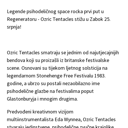
Legende psihodeličnog space rocka prvi put u
Regeneratoru - Ozric Tentacles stižu u Zabok 25.
srpnja!
Ozric Tentacles smatraju se jednim od najutjecajnijih
bendova koji su proizašli iz britanske festivalske
scene. Osnovani su tijekom ljetnog solsticija na
legendarnom Stonehenge Free Festivalu 1983.
godine, a ubrzo su postali nezaobilazno ime
psihodelične glazbe na festivalima poput
Glastonburyja i mnogim drugima.
Predvođeni kreativnom vizijom
multiinstrumentalista Eda Wynnea, Ozric Tentacles
stvaraju jedinstvene, psihodelične zvučne krajolike