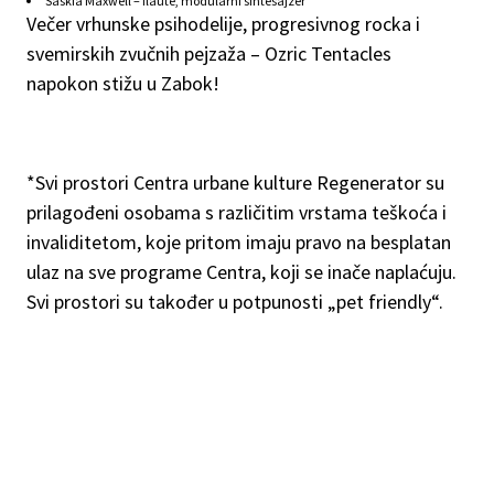
Saskia Maxwell – flaute, modularni sintesajzer
Večer vrhunske psihodelije, progresivnog rocka i
svemirskih zvučnih pejzaža – Ozric Tentacles
napokon stižu u Zabok!
*Svi prostori Centra urbane kulture Regenerator su
prilagođeni osobama s različitim vrstama teškoća i
invaliditetom, koje pritom imaju pravo na besplatan
ulaz na sve programe Centra, koji se inače naplaćuju.
Svi prostori su također u potpunosti „pet friendly“.