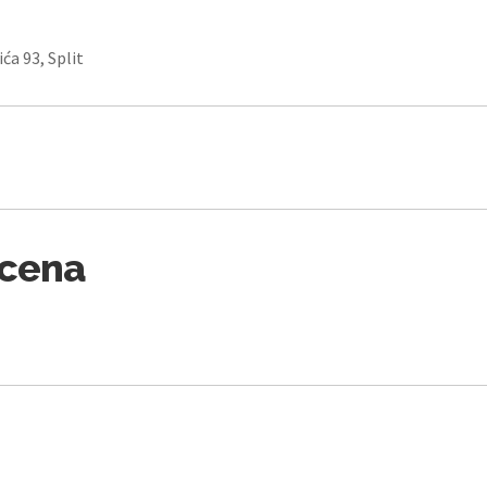
ića 93, Split
Scena