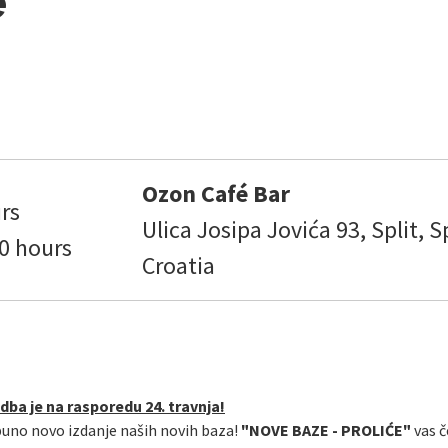
e
Ozon Café Bar
rs
Ulica Josipa Jovića 93, Split, Sp
0 hours
Croatia
dba je na rasporedu 24. travnja!
otpuno novo izdanje naših novih baza!
"NOVE BAZE - PROLIĆE"
vas č