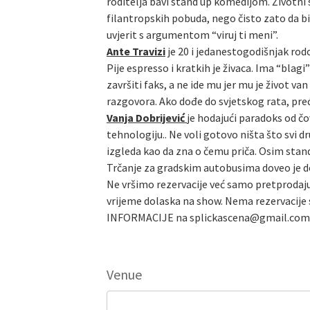
roditelja bavi stand up komedijom. Životni
filantropskih pobuda, nego čisto zato da bi 
uvjerit s argumentom “viruj ti meni”.
Ante Travizi
je 20 i jedanestogodišnjak rod
Pije espresso i kratkih je živaca. Ima “bla
završiti faks, a ne ide mu jer mu je život 
razgovora. Ako dođe do svjetskog rata, preć
Vanja Dobrijević
je hodajući paradoks od čo
tehnologiju.. Ne voli gotovo ništa što svi dru
izgleda kao da zna o čemu priča. Osim stan
Trčanje za gradskim autobusima doveo je do
Ne vršimo rezervacije već samo pretprodaju
vrijeme dolaska na show. Nema rezervacije s
INFORMACIJE na splickascena@gmail.com
Venue