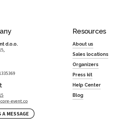
any
Resources
t d.o.o.
About us
15,
Sales locations
Organizers
1335369
Press kit
t
Help Center
15
Blog
core-event.co
S A MESSAGE