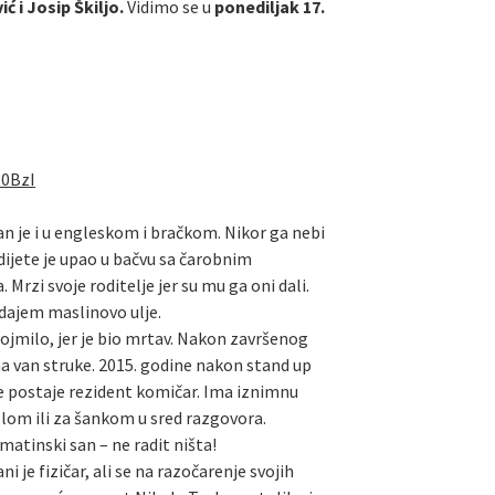
ć i Josip Škiljo.
Vidimo se u
ponediljak 17.
R0BzI
tan je i u engleskom i bračkom. Nikor ga nebi
dijete je upao u bačvu sa čarobnim
rzi svoje roditelje jer su mu ga oni dali.
odajem maslinovo ulje.
 dojmilo, jer je bio mrtav. Nakon završenog
ma van struke. 2015. godine nakon stand up
je postaje rezident komičar. Ima iznimnu
tolom ili za šankom u sred razgovora.
lmatinski san – ne radit ništa!
 je fizičar, ali se na razočarenje svojih