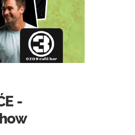
ĆE -
Show