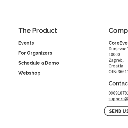
The Product
Comp
Events
CoreEven
Dunjevac 
For Organizers
10000
Zagreb,
Schedule a Demo
Croatia
OIB: 3661
Webshop
Contac
09891878
support@
SEND U