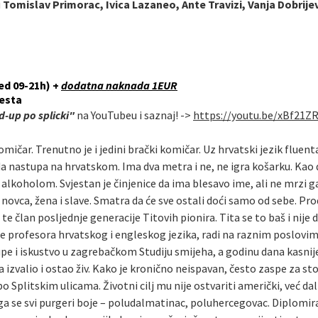
u
Tomislav Primorac, Ivica Lazaneo, Ante Travizi, Vanja Dobrijevi
ed 09-21h) +
dodatna naknada 1EUR
esta
-up po splicki"
na YouTubeu i saznaj! ->
https://youtu.be/xBf21Z
omičar. Trenutno je i jedini brački komičar. Uz hrvatski jezik fluen
da nastupa na hrvatskom. Ima dva metra i ne, ne igra košarku. Kao 
oholom. Svjestan je činjenice da ima blesavo ime, ali ne mrzi ga. M
ovca, žena i slave. Smatra da će sve ostali doći samo od sebe. Pr
te član posljednje generacije Titovih pionira. Tita se to baš i nije
le profesora hrvatskog i engleskog jezika, radi na raznim poslovi
upe i iskustvo u zagrebačkom Studiju smijeha, a godinu dana kasni
a izvalio i ostao živ. Kako je kronično neispavan, često zaspe za s
 po Splitskim ulicama. Životni cilj mu nije ostvariti američki, već da
a se svi purgeri boje – poludalmatinac, poluhercegovac. Diplomirani