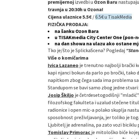
premijernoj
izvedbi u
Ozon Baru
nastupaj
travnja u 20:30h u Ozona!
Cijena ulaznice 5.5€
/
6.5€ u TisakMedia
FIZIČKA PRODAJA:
na šanku Ozon Bara
u TISAKmedia City Center One (pon-n
na dan showa na ulazu ako ostane mj
Tko je/što je SplickaScena? Pogledaj
"Stand
Više o komičarima
Ivica Lazaneo
je trenutno najbolji brački k
kapi njanci bokun da parlo po bročki, tako 
napitkom zbog čega sada ima problema sa alk
Standupom se bavi samo zbog jedne stvari: n
Josip Škiljo
je četrdesetogodišnji "mladić" 
filozofskog fakulteta i uzalud stečene titu
radionice i open mic-a polako skuplja nast
sposobnost preživljavanja, jer toliko je tog
Ljubitelj je adrenalina, pa zato vozi biciklu
Tomislav Primorac
je mitološko biće kojeg