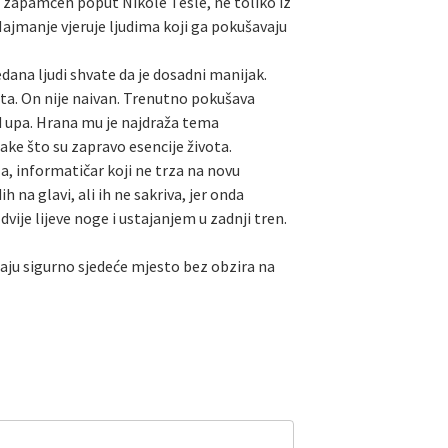
e zapamćen poput Nikole Tesle, ne toliko iz
 Najmanje vjeruje ljudima koji ga pokušavaju
dana ljudi shvate da je dosadni manijak.
rata. On nije naivan. Trenutno pokušava
nd upa. Hrana mu je najdraža tema
ake što su zapravo esencije života.
a, informatičar koji ne trza na novu
h na glavi, ali ih ne sakriva, jer onda
je lijeve noge i ustajanjem u zadnji tren.
maju sigurno sjedeće mjesto bez obzira na
Leaflet