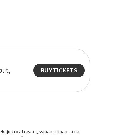
lit,
BUY TICKETS
ekaju kroz travanj, svibanj i lipanj, a na