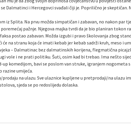
 san mu je da zbog svojih doprinosa čovječanstvu u povijesti ostan
se Dalmatinci i Hercegovci svađali čiji je. Poprilično je skeptičan.
om iz Splita. Na prvu možda simpatičan i zabavan, no nakon par tje
gi” poremećaj pažnje. Njegova majka tvrdi da je bio planiran tokon 
van faksa postao zabavan. Možda izgubi i pravo školovanja zbog sta
i će na stranu koja će imati kebab jer kebab sadrži kruh, meso i um
vjeka – Dalmatinac bez dalmatinskih korijena, flegmatična picajzl
gi vole i ne prati politiku. Šuti, osim kad bi trebao. Ima nešto sijedi
d-up komedijom, bavi se poslom van struke, igranjem nogometa s dvi
 razine umijeća.
/prodaju na ulazu. Sve ulaznice kupljene u pretprodaji/na ulazu i
tolova, sjeda se po redoslijedu dolaska.