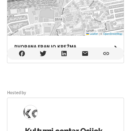
Leaflet
|
©
OpenStreetMap
DVORANA FRANJO KREŽMA
DVORANA FRANJO KREŽMA , Osijek
Hosted by