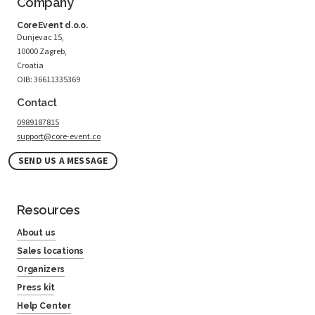
Company
CoreEvent d.o.o.
Dunjevac 15,
10000 Zagreb,
Croatia
OIB: 36611335369
Contact
0989187815
support@core-event.co
SEND US A MESSAGE
Resources
About us
Sales locations
Organizers
Press kit
Help Center