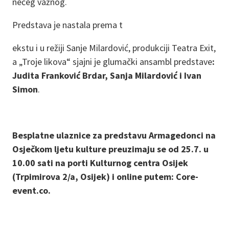
nečeg važnog.
Predstava je nastala prema t
ekstu i u režiji Sanje Milardović, produkciji Teatra Exit,
a „Troje likova“ sjajni je glumački ansambl predstave
:
Judita Franković Brdar, Sanja Milardović i Ivan
Simon
.
Besplatne ulaznice za predstavu Armagedonci na
Osječkom ljetu kulture preuzimaju se od 25.7. u
10.00 sati na porti Kulturnog centra Osijek
(Trpimirova 2/a, Osijek) i online putem: Core-
event.co.