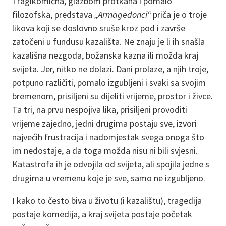
Tragikomična, glazbom protkana i pomalo
filozofska, predstava
„Armagedonci“
priča je o troje
likova koji se doslovno sruše kroz pod i završe
zatočeni u fundusu kazališta. Ne znaju je li ih snašla
kazališna nezgoda, božanska kazna ili možda kraj
svijeta. Jer, nitko ne dolazi. Dani prolaze, a njih troje,
potpuno različiti, pomalo izgubljeni i svaki sa svojim
bremenom, prisiljeni su dijeliti vrijeme, prostor i živce.
Ta tri, na prvu nespojiva lika, prisiljeni provoditi
vrijeme zajedno, jedni drugima postaju sve, izvori
najvećih frustracija i nadomjestak svega onoga što
im nedostaje, a da toga možda nisu ni bili svjesni.
Katastrofa ih je odvojila od svijeta, ali spojila jedne s
drugima u vremenu koje je sve, samo ne izgubljeno.
I kako to često biva u životu (i kazalištu), tragedija
postaje komedija, a kraj svijeta postaje početak