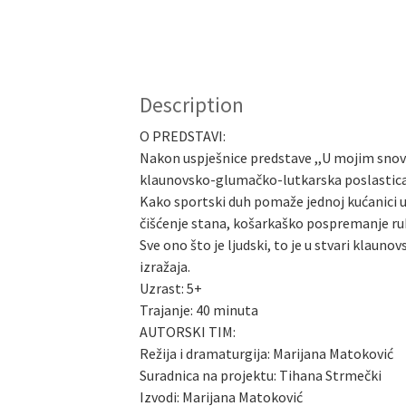
Description
O PREDSTAVI:
Nakon uspješnice predstave ,,U mojim snovi
klaunovsko-glumačko-lutkarska poslastica
Kako sportski duh pomaže jednoj kućanici u
čišćenje stana, košarkaško pospremanje rub
Sve ono što je ljudski, to je u stvari klaun
izražaja.
Uzrast: 5+
Trajanje: 40 minuta
AUTORSKI TIM:
Režija i dramaturgija: Marijana Matoković
Suradnica na projektu: Tihana Strmečki
Izvodi: Marijana Matoković