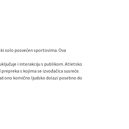
vski solo posvećen sportovima. Ova
ljučuje i interakciju s publikom. Atletsko
prepreka s kojima se izvođačica susreće.
h, tad ono komično ljudsko dolazi posebno do