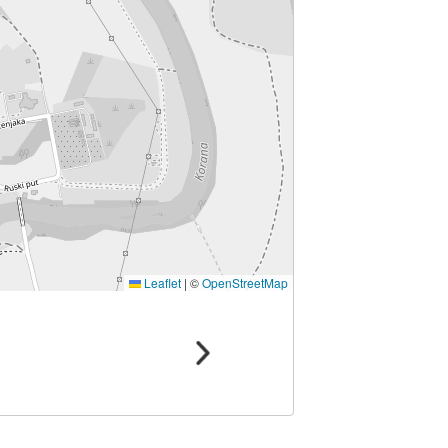
Leaflet
|
©
OpenStreetMap