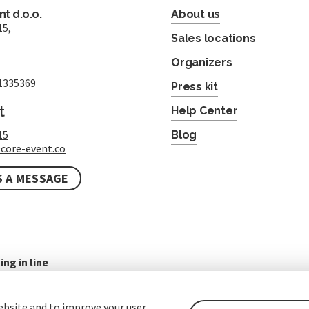
t d.o.o.
About us
15,
Sales locations
Organizers
1335369
Press kit
t
Help Center
15
Blog
core-event.co
S A MESSAGE
ing in line
ebsite and to improve your user