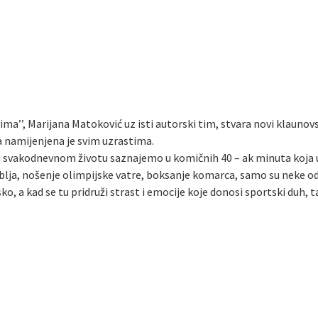
ma’’, Marijana Matoković uz isti autorski tim, stvara novi klauno
 namijenjena je svim uzrastima.
 svakodnevnom životu saznajemo u komičnih 40 – ak minuta koja uk
lja, nošenje olimpijske vatre, boksanje komarca, samo su neke od 
ovsko, a kad se tu pridruži strast i emocije koje donosi sportski du