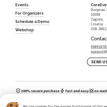
Events
CoreEven
Dunjevac 
For Organizers
10000
Zagreb,
Schedule a Demo
Croatia
OIB: 3661
Webshop
Contac
09891878
support@
SEND U
100% secure purchase
fast and easy
no wait
We use cookies for the proper functioning of this w