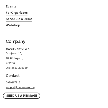
Events
For Organizers
Schedule a Demo
Webshop
Company
CoreEvent d.o.o.
Dunjevac 15,
10000 Zagreb,
Croatia
OIB: 36611335369
Contact
0989187815
support@core-event.co
SEND US A MESSAGE