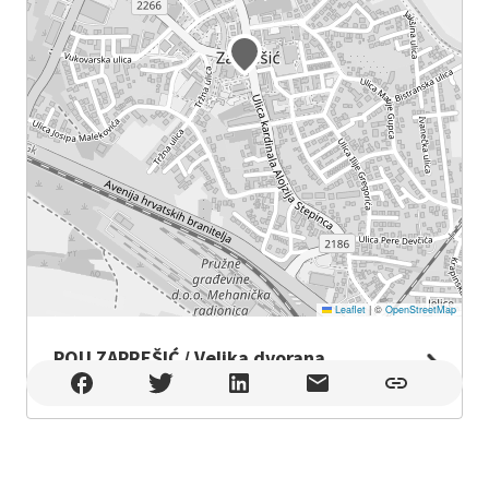
Leaflet
|
©
OpenStreetMap
POU ZAPREŠIĆ / Velika dvorana
POU ZAPREŠIĆ / Velika dvorana , Zaprešić