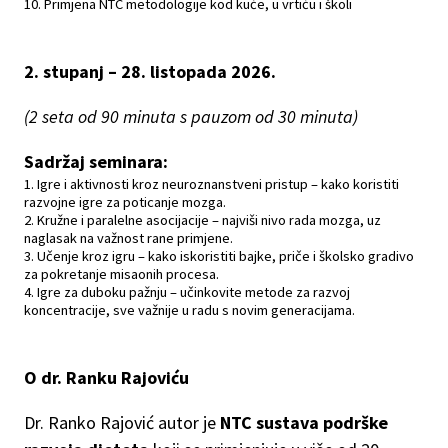
Primjena NTC metodologije kod kuće, u vrtiću i školi
2. stupanj – 28. listopada 2026.
(2 seta od 90 minuta s pauzom od 30 minuta)
Sadržaj seminara:
Igre i aktivnosti kroz neuroznanstveni pristup – kako koristiti
razvojne igre za poticanje mozga.
Kružne i paralelne asocijacije – najviši nivo rada mozga, uz
naglasak na važnost rane primjene.
Učenje kroz igru – kako iskoristiti bajke, priče i školsko gradivo
za pokretanje misaonih procesa.
Igre za duboku pažnju – učinkovite metode za razvoj
koncentracije, sve važnije u radu s novim generacijama.
O dr. Ranku Rajoviću
Dr. Ranko Rajović autor je
NTC sustava podrške