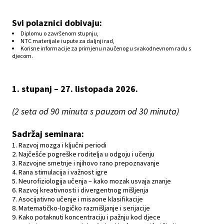
Svi polaznici dobivaju:
Diplomu o završenom stupnju,
NTC materijale i upute za daljnji rad,
Korisne informacije za primjenu naučenog u svakodnevnom radu s
djecom.
1. stupanj – 27. listopada 2026.
(2 seta od 90 minuta s pauzom od 30 minuta)
Sadržaj seminara:
Razvoj mozga i ključni periodi
Najčešće pogreške roditelja u odgoju i učenju
Razvojne smetnje i njihovo rano prepoznavanje
Rana stimulacija i važnost igre
Neurofiziologija učenja – kako mozak usvaja znanje
Razvoj kreativnosti i divergentnog mišljenja
Asocijativno učenje i misaone klasifikacije
Matematičko-logičko razmišljanje i serijacije
Kako potaknuti koncentraciju i pažnju kod djece