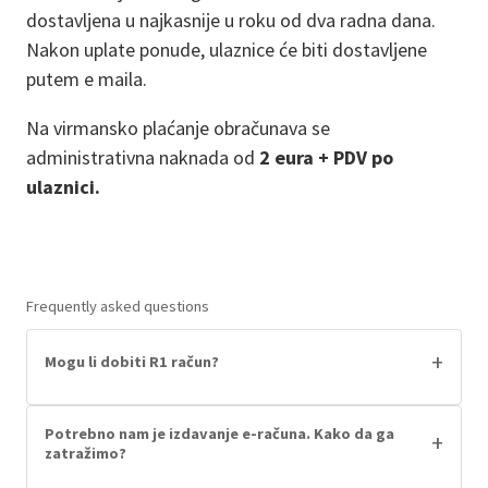
dostavljena u najkasnije u roku od dva radna dana.
Nakon uplate ponude, ulaznice će biti dostavljene
putem e maila.
Na virmansko plaćanje obračunava se
administrativna naknada od
2 eura + PDV po
ulaznici.
Frequently asked questions
+
Mogu li dobiti R1 račun?
Da. Ako plaćate u ime tvrtke ili institucije,
prilikom odabira načina plaćanja u obrascu za
Potrebno nam je izdavanje e-računa. Kako da ga
+
zatražimo?
prijavu odaberite opciju R1 račun. Podatke
Za sve institucije, škole i vrtiće koji trebaju e-