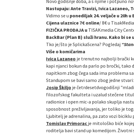
Novo godišnje doba, a s njime i potpuno no
Nastupaju: Ante Travizi, Ivica Lazaneo, T
Vidimo se u
ponediljak 24. veljače u 20h 
Cijena ulaznice 7€ online
/
8€ u TisakMedia
FIZIČKA PRODAJA u
TISAKmedia City Cent
BackBar (Plan B) služi hranu. Kako bi se 
Tko je/što je SplickaScena? Pogledaj
"Stand
Više o komičarima
Ivica Lazaneo
je trenutno najbolji brački k
kapi njanci bokun da parlo po bročki, tako 
napitkom zbog čega sada ima problema sa alk
Standupom se bavi samo zbog jedne stvari: n
Josip Škiljo
je četrdesetdvogodišnji "mladić
filozofskog fakulteta i uzalud stečene titu
radionice i open mic-a polako skuplja nast
sposobnost preživljavanja, jer toliko je tog
Ljubitelj je adrenalina, pa zato vozi biciklu
Tomislav Primorac
je mitološko biće kojeg
roditelja bavi stand up komedijom. Životni