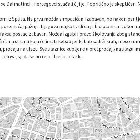
se Dalmatinci i Hercegovci svađali čiji je. Poprilično je skeptičan.
om iz Splita. Na prvu možda simpatičan i zabavan, no nakon par tje
gi” poremećaj pažnje. Njegova majka tvrdi da je bio planiran tokon 
van faksa postao zabavan. Možda izgubi i pravo školovanja zbog sta
i će na stranu koja će imati kebab jer kebab sadrži kruh, meso i um
/prodaju na ulazu. Sve ulaznice kupljene u pretprodaji/na ulazu i
tolova, sjeda se po redoslijedu dolaska.