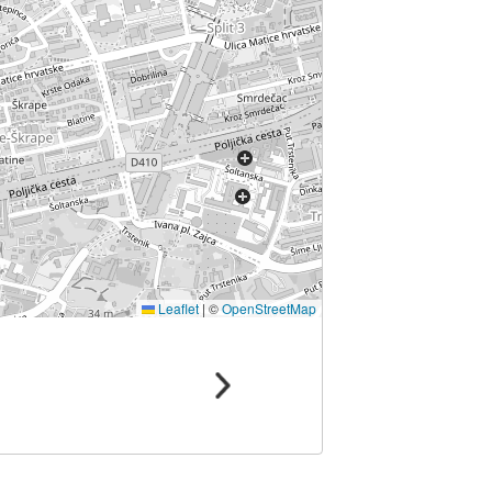
Leaflet
|
©
OpenStreetMap