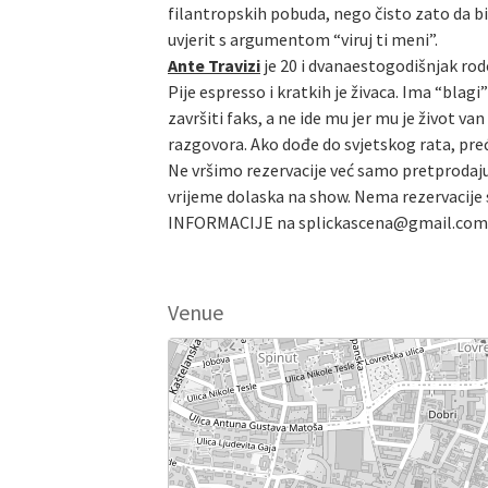
filantropskih pobuda, nego čisto zato da bi 
uvjerit s argumentom “viruj ti meni”.
Ante Travizi
je 20 i dvanaestogodišnjak rod
Pije espresso i kratkih je živaca. Ima “bla
završiti faks, a ne ide mu jer mu je život 
razgovora. Ako dođe do svjetskog rata, preć
Ne vršimo rezervacije već samo pretprodaju
vrijeme dolaska na show. Nema rezervacije s
INFORMACIJE na splickascena@gmail.com
Venue