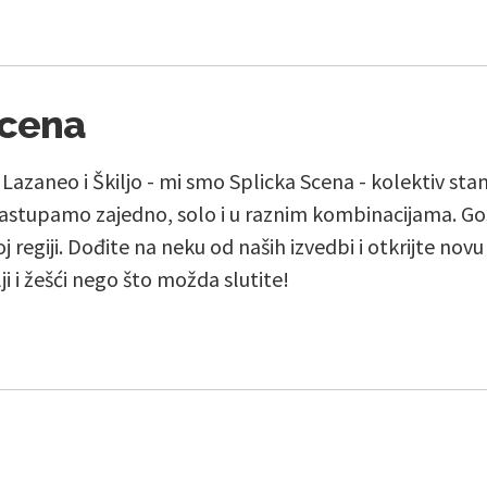
Scena
, Lazaneo i Škiljo - mi smo Splicka Scena - kolektiv st
stupamo zajedno, solo i u raznim kombinacijama. Go
j regiji. Dođite na neku od naših izvedbi i otkrijte nov
lji i žešći nego što možda slutite!