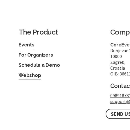
The Product
Comp
Events
CoreEven
Dunjevac 
For Organizers
10000
Zagreb,
Schedule a Demo
Croatia
OIB: 3661
Webshop
Contac
09891878
support@
SEND U