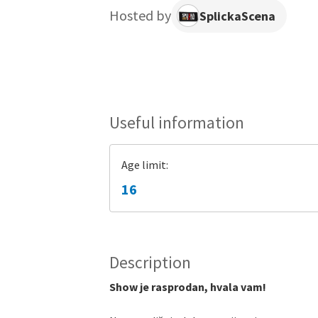
Hosted by
SplickaScena
Useful information
Age limit:
16
Description
Show je rasprodan, hvala vam!