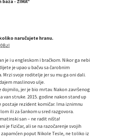
h baza - ZIMA"
ukoliko naručujete hranu.
R0BzI
tan je i u engleskom i bračkom. Nikor ga nebi
dijete je upao u bačvu sa čarobnim
rzi svoje roditelje jer su mu ga oni dali.
odajem maslinovo ulje.
je dojmilo, jer je bio mrtav. Nakon završenog
ma van struke. 2015. godine nakon stand up
je postaje rezident komičar. Ima iznimnu
tolom ili za šankom u sred razgovora.
lmatinski san – ne radit ništa!
 je fizičar, ali se na razočarenje svojih
e zapamćen poput Nikole Tesle, ne toliko iz