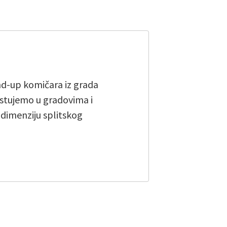
and-up komičara iz grada
stujemo u gradovima i
u dimenziju splitskog