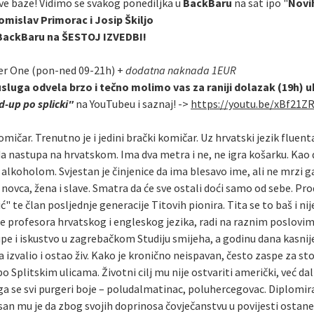
ve baze! Vidimo se svakog ponediljka u
BackBaru
na sat ipo "
Novi
omislav Primorac i Josip Škiljo
u BackBaru na ŠESTOJ IZVEDBI!
er One (pon-ned 09-21h) +
dodatna naknada 1EUR
usluga odvela brzo i tečno molimo vas za raniji dolazak (19h) 
-up po splicki"
na YouTubeu i saznaj! ->
https://youtu.be/xBf21Z
omičar. Trenutno je i jedini brački komičar. Uz hrvatski jezik fluen
da nastupa na hrvatskom. Ima dva metra i ne, ne igra košarku. Kao 
oholom. Svjestan je činjenice da ima blesavo ime, ali ne mrzi ga. M
ovca, žena i slave. Smatra da će sve ostali doći samo od sebe. Pr
" te član posljednje generacije Titovih pionira. Tita se to baš i ni
le profesora hrvatskog i engleskog jezika, radi na raznim poslovi
upe i iskustvo u zagrebačkom Studiju smijeha, a godinu dana kasni
a izvalio i ostao živ. Kako je kronično neispavan, često zaspe za s
 po Splitskim ulicama. Životni cilj mu nije ostvariti američki, već da
a se svi purgeri boje – poludalmatinac, poluhercegovac. Diplomirani
 san mu je da zbog svojih doprinosa čovječanstvu u povijesti ostan