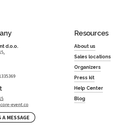
any
Resources
t d.o.o.
About us
15,
Sales locations
Organizers
1335369
Press kit
t
Help Center
15
Blog
core-event.co
S A MESSAGE