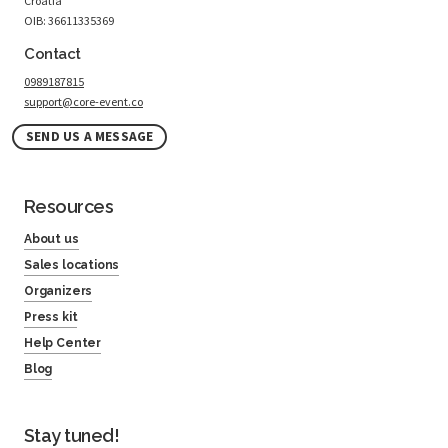
Croatia
OIB: 36611335369
Contact
0989187815
support@core-event.co
SEND US A MESSAGE
Resources
About us
Sales locations
Organizers
Press kit
Help Center
Blog
Stay tuned!