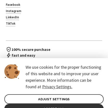
Facebook
Instagram
LinkedIn
TikTok
100% secure purchase
fast and easy
no waiting in line
We use cookies for the proper functioning
of this website and to improve your user
experience. More information can be
found at
Privacy Settings.
ADJUST SETTINGS
General terms of contract for Customers
Protection of personal data