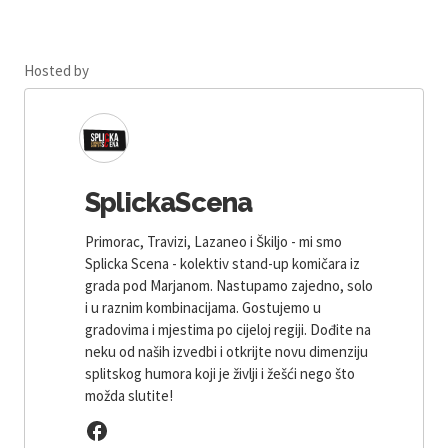
Hosted by
SplickaScena
Primorac, Travizi, Lazaneo i Škiljo - mi smo
Splicka Scena - kolektiv stand-up komičara iz
grada pod Marjanom. Nastupamo zajedno, solo
i u raznim kombinacijama. Gostujemo u
gradovima i mjestima po cijeloj regiji. Dođite na
neku od naših izvedbi i otkrijte novu dimenziju
splitskog humora koji je življi i žešći nego što
možda slutite!