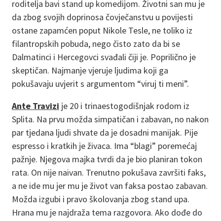
roditelja bavi stand up komedijom. Životni san mu je
da zbog svojih doprinosa čovječanstvu u povijesti
ostane zapamćen poput Nikole Tesle, ne toliko iz
filantropskih pobuda, nego čisto zato da bi se
Dalmatinci i Hercegovci svađali čiji je. Poprilično je
skeptičan. Najmanje vjeruje ljudima koji ga
pokušavaju uvjerit s argumentom “viruj ti meni”.
Ante Travizi
je 20 i trinaestogodišnjak rodom iz
Splita. Na prvu možda simpatičan i zabavan, no nakon
par tjedana ljudi shvate da je dosadni manijak. Pije
espresso i kratkih je živaca. Ima “blagi” poremećaj
pažnje. Njegova majka tvrdi da je bio planiran tokon
rata. On nije naivan. Trenutno pokušava završiti faks,
a ne ide mu jer mu je život van faksa postao zabavan.
Možda izgubi i pravo školovanja zbog stand upa.
Hrana mu je najdraža tema razgovora. Ako dođe do