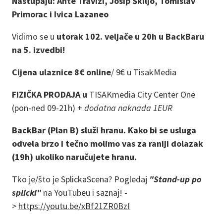
Nastupaju: Ante Travizi, Josip Škiljo, Tomislav
Primorac i Ivica Lazaneo
Vidimo se u
utorak 102. veljače u 20h u BackBaru
na 5. izvedbi!
Cijena ulaznice 8€ online
/
9€ u TisakMedia
FIZIČKA PRODAJA u
TISAKmedia City Center One
(pon-ned 09-21h) +
dodatna naknada 1EUR
BackBar (Plan B) služi hranu. Kako bi se usluga
odvela brzo i tečno molimo vas za raniji dolazak
(19h) ukoliko naručujete hranu.
Tko je/što je SplickaScena? Pogledaj
"Stand-up po
splicki"
na YouTubeu i saznaj! -
>
https://youtu.be/xBf21ZR0BzI