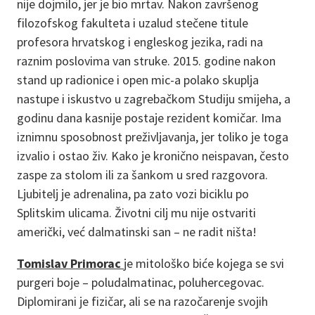
nije dojmilo, jer je bio mrtav. Nakon završenog
filozofskog fakulteta i uzalud stečene titule
profesora hrvatskog i engleskog jezika, radi na
raznim poslovima van struke. 2015. godine nakon
stand up radionice i open mic-a polako skuplja
nastupe i iskustvo u zagrebačkom Studiju smijeha, a
godinu dana kasnije postaje rezident komičar. Ima
iznimnu sposobnost preživljavanja, jer toliko je toga
izvalio i ostao živ. Kako je kronično neispavan, često
zaspe za stolom ili za šankom u sred razgovora.
Ljubitelj je adrenalina, pa zato vozi biciklu po
Splitskim ulicama. Životni cilj mu nije ostvariti
američki, već dalmatinski san – ne radit ništa!
Tomislav Primorac
je mitološko biće kojega se svi
purgeri boje – poludalmatinac, poluhercegovac.
Diplomirani je fizičar, ali se na razočarenje svojih