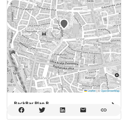
Leaflet
|
©
OpenStreetMap
BackBar Plan B
BackBar Plan B , Split