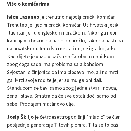
Više o komičarima
Ivica Lazaneo
je trenutno najbolji brački komičar.
Trenutno je i jedini brački komičar. Uz hrvatski jezik
fluentan je i u engleskom i bračkom. Nikor ga nebi
kapi njanci bokun da parlo po bročki, tako da nastupa
na hrvatskom. Ima dva metra i ne, ne igra košarku.
Kao dijete je upao u bačvu sa čarobnim napitkom
zbog čega sada ima problema sa alkoholom.
Svjestan je činjenice da ima blesavo ime, ali ne mrzi
ga. Mrzi svoje roditelje jer su mu ga oni dali.
Standupom se bavi samo zbog jedne stvari: novca,
žena i slave. Smatra da će sve ostali doći samo od
sebe. Prodajem maslinovo ulje.
Josip Škiljo
je četrdesettrogodišnji "mladić" te član
posljednje generacije Titovih pionira. Tita se to baš i