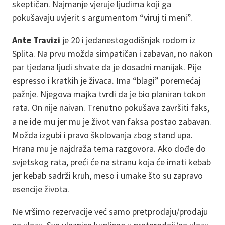
skeptičan. Najmanje vjeruje ljudima koji ga
pokušavaju uvjerit s argumentom “viruj ti meni”.
Ante Travizi
je 20 i jedanestogodišnjak rodom iz
Splita. Na prvu možda simpatičan i zabavan, no nakon
par tjedana ljudi shvate da je dosadni manijak. Pije
espresso i kratkih je živaca. Ima “blagi” poremećaj
pažnje. Njegova majka tvrdi da je bio planiran tokon
rata. On nije naivan. Trenutno pokušava završiti faks,
a ne ide mu jer mu je život van faksa postao zabavan.
Možda izgubi i pravo školovanja zbog stand upa.
Hrana mu je najdraža tema razgovora. Ako dođe do
svjetskog rata, preći će na stranu koja će imati kebab
jer kebab sadrži kruh, meso i umake što su zapravo
esencije života.
Ne vršimo rezervacije već samo pretprodaju/prodaju