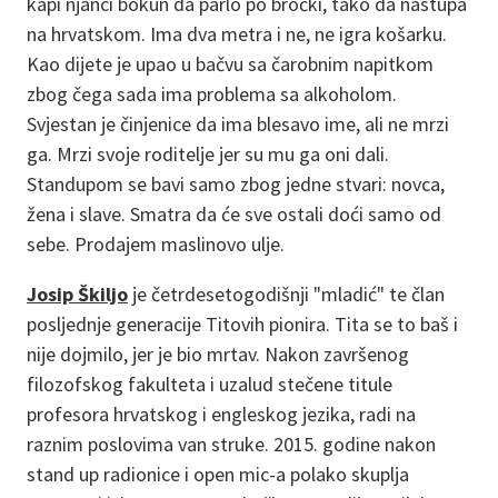
kapi njanci bokun da parlo po bročki, tako da nastupa
na hrvatskom. Ima dva metra i ne, ne igra košarku.
Kao dijete je upao u bačvu sa čarobnim napitkom
zbog čega sada ima problema sa alkoholom.
Svjestan je činjenice da ima blesavo ime, ali ne mrzi
ga. Mrzi svoje roditelje jer su mu ga oni dali.
Standupom se bavi samo zbog jedne stvari: novca,
žena i slave. Smatra da će sve ostali doći samo od
sebe. Prodajem maslinovo ulje.
Josip Škiljo
je četrdesetogodišnji "mladić" te član
posljednje generacije Titovih pionira. Tita se to baš i
nije dojmilo, jer je bio mrtav. Nakon završenog
filozofskog fakulteta i uzalud stečene titule
profesora hrvatskog i engleskog jezika, radi na
raznim poslovima van struke. 2015. godine nakon
stand up radionice i open mic-a polako skuplja