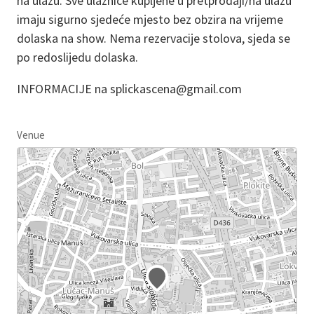
na ulazu. Sve ulaznice kupljene u pretprodaji/na ulazu
imaju sigurno sjedeće mjesto bez obzira na vrijeme
dolaska na show. Nema rezervacije stolova, sjeda se
po redoslijedu dolaska.
INFORMACIJE na splickascena@gmail.com
Venue