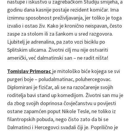
nastupe i iskustvo u zagrebačkom Studiju smijeha, a
godinu dana kasnije postaje rezident komičar. Ima
iznimnu sposobnost preživljavanja, jer toliko je toga
izvalio i ostao živ. Kako je kronično neispavan, često
zaspe za stolom ili za šankom u sred razgovora.
Ljubitelj je adrenalina, pa zato vozi biciklu po
Splitskim ulicama. Životni cilj mu nije ostvariti
američki, već dalmatinski san – ne radit ništa!
Tomislav Primorac
je mitološko biće kojega se svi
purgeri boje – poludalmatinac, poluhercegovac.
Diplomirani je fizičar, ali se na razočarenje svojih
roditelja bavi stand up komedijom. Životni san mu je
da zbog svojih doprinosa čovječanstvu u povijesti
ostane zapamćen poput Nikole Tesle, ne toliko iz
filantropskih pobuda, nego čisto zato da bi se
Dalmatinci i Hercegovci svađali čiji je. Poprilično je