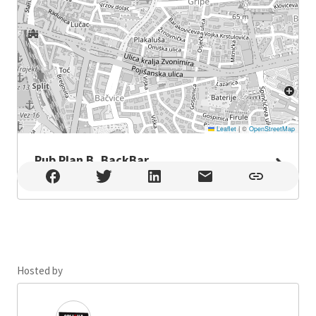
Leaflet
|
©
OpenStreetMap
Pub Plan B, BackBar
Pub Plan B, BackBar , Split
Hosted by