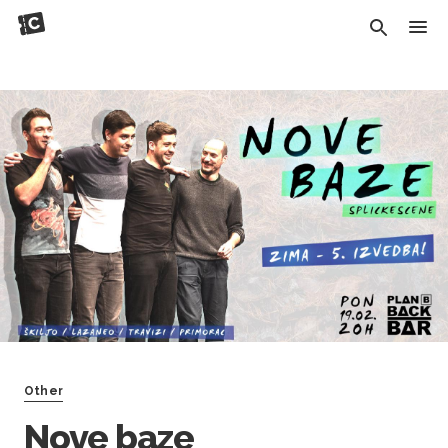
Other
Nove baze