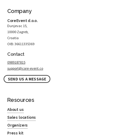
Company
CoreEvent d.o.o.
Dunjevac 15,
10000 Zagreb,
Croatia
OIB: 36611335369
Contact
0989187815
support@core-event.co
SEND US A MESSAGE
Resources
About us
Sales locations
Organizers
Press kit