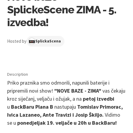
SplickeScene ZIMA - 5.
izvedba!
Hosted by
SplickaScena
Description
Priko praznika smo odmorili, napunili baterije i
pripremili novi show!
"NOVE BAZE - ZIMA"
vas čekaju
kroz siječanj, veljaču i ožujak, a na
petoj izvedbi
u
BackBaru Plana B
nastupaju
Tomislav Primorac,
Ivica Lazaneo, Ante Travizi i Josip Škiljo.
Vidimo
se u
ponedjeljak 19. veljače u 20h u BackBaru!