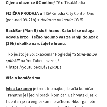
Cijena ulaznice 6€ online
/
7€ u TisakMedia
FIZIČKA PRODAJA u
TISAKmedia City Center One
(pon-ned 09-21h) +
dodatna naknada 1EUR
BackBar (Plan B) služi hranu. Kako bi se usluga
odvela brzo i tečno molimo vas za raniji dolazak
(19h) ukoliko naručujete hranu.
Tko je/što je SplickaScena? Pogledaj
"Stand-up po
splicki"
na YouTubeu i saznaj! -
>
https://youtu.be/xBf21ZR0BzI
Više o komičarima
Ivica Lazaneo
je trenutno najbolji brački komičar.
Trenutno je i jedini brački komičar. Uz hrvatski jezik
fluentan je i u engleskom i bračkom. Nikor ga nebi