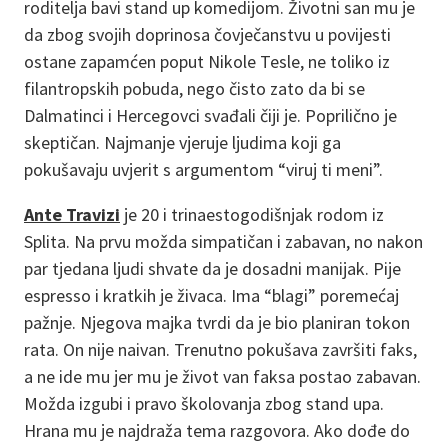
roditelja bavi stand up komedijom. Životni san mu je
da zbog svojih doprinosa čovječanstvu u povijesti
ostane zapamćen poput Nikole Tesle, ne toliko iz
filantropskih pobuda, nego čisto zato da bi se
Dalmatinci i Hercegovci svađali čiji je. Poprilično je
skeptičan. Najmanje vjeruje ljudima koji ga
pokušavaju uvjerit s argumentom “viruj ti meni”.
Ante Travizi
je 20 i trinaestogodišnjak rodom iz
Splita. Na prvu možda simpatičan i zabavan, no nakon
par tjedana ljudi shvate da je dosadni manijak. Pije
espresso i kratkih je živaca. Ima “blagi” poremećaj
pažnje. Njegova majka tvrdi da je bio planiran tokon
rata. On nije naivan. Trenutno pokušava završiti faks,
a ne ide mu jer mu je život van faksa postao zabavan.
Možda izgubi i pravo školovanja zbog stand upa.
Hrana mu je najdraža tema razgovora. Ako dođe do