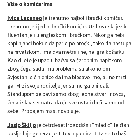
Više o komičarima
Ivica Lazaneo
je trenutno najbolji brački komičar.
Trenutno je i jedini brački komičar. Uz hrvatski jezik
fluentan je i u engleskom i bračkom. Nikor ga nebi
kapi njanci bokun da parlo po bročki, tako da nastupa
na hrvatskom. Ima dva metra i ne, ne igra košarku.
Kao dijete je upao u bačvu sa čarobnim napitkom
zbog čega sada ima problema sa alkoholom.
Svjestan je činjenice da ima blesavo ime, ali ne mrzi
ga. Mrzi svoje roditelje jer su mu ga oni dali.
Standupom se bavi samo zbog jedne stvari: novca,
žena i slave. Smatra da će sve ostali doći samo od
sebe. Prodajem maslinovo ulje.
Josip Škiljo
je četrdesettrogodišnji "mladić" te član
posljednje generacije Titovih pionira. Tita se to baš i