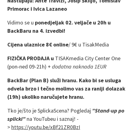
Nastupaju: Ante Travizi, Josip Škiljo, Tomislav
Primorac i Ivica Lazaneo
Vidimo se u
ponedjeljak 02. veljače u 20h u
BackBaru na 4. izvedbi!
Cijena ulaznice 8€ online
/
9€ u TisakMedia
FIZIČKA PRODAJA u
TISAKmedia City Center One
(pon-ned 09-21h) +
dodatna naknada 1EUR
BackBar (Plan B) služi hranu. Kako bi se usluga
odvela brzo i tečno molimo vas za raniji dolazak
(19h) ukoliko naručujete hranu.
Tko je/što je SplickaScena? Pogledaj
"Stand-up po
splicki"
na YouTubeu i saznaj! -
>
https://youtu.be/xBf21ZR0BzI