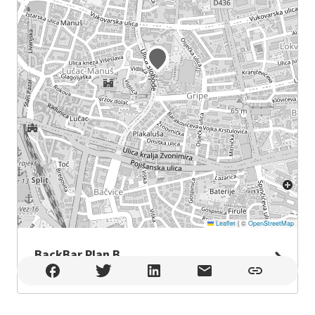
Leaflet
|
©
OpenStreetMap
BackBar Plan B
BackBar Plan B , Split