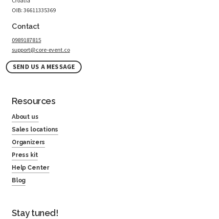
Croatia
OIB: 36611335369
Contact
0989187815
support@core-event.co
SEND US A MESSAGE
Resources
About us
Sales locations
Organizers
Press kit
Help Center
Blog
Stay tuned!