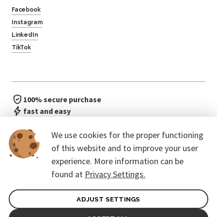
Facebook
Instagram
LinkedIn
TikTok
100% secure purchase
fast and easy
no waiting in line
We use cookies for the proper functioning
of this website and to improve your user
experience. More information can be
found at
Privacy Settings.
ADJUST SETTINGS
General terms of contract for Customers
Protection of personal data