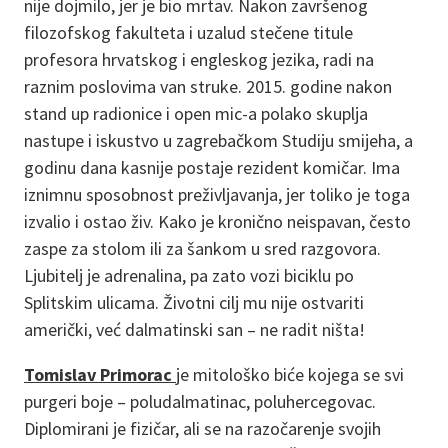
nije dojmilo, jer je bio mrtav. Nakon završenog
filozofskog fakulteta i uzalud stečene titule
profesora hrvatskog i engleskog jezika, radi na
raznim poslovima van struke. 2015. godine nakon
stand up radionice i open mic-a polako skuplja
nastupe i iskustvo u zagrebačkom Studiju smijeha, a
godinu dana kasnije postaje rezident komičar. Ima
iznimnu sposobnost preživljavanja, jer toliko je toga
izvalio i ostao živ. Kako je kronično neispavan, često
zaspe za stolom ili za šankom u sred razgovora.
Ljubitelj je adrenalina, pa zato vozi biciklu po
Splitskim ulicama. Životni cilj mu nije ostvariti
američki, već dalmatinski san – ne radit ništa!
Tomislav Primorac
je mitološko biće kojega se svi
purgeri boje – poludalmatinac, poluhercegovac.
Diplomirani je fizičar, ali se na razočarenje svojih