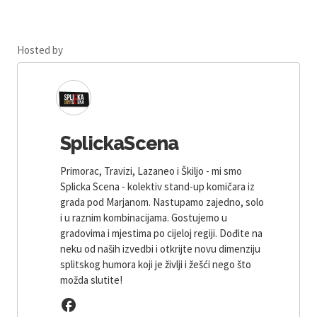
Hosted by
SplickaScena
Primorac, Travizi, Lazaneo i Škiljo - mi smo
Splicka Scena - kolektiv stand-up komičara iz
grada pod Marjanom. Nastupamo zajedno, solo
i u raznim kombinacijama. Gostujemo u
gradovima i mjestima po cijeloj regiji. Dođite na
neku od naših izvedbi i otkrijte novu dimenziju
splitskog humora koji je življi i žešći nego što
možda slutite!