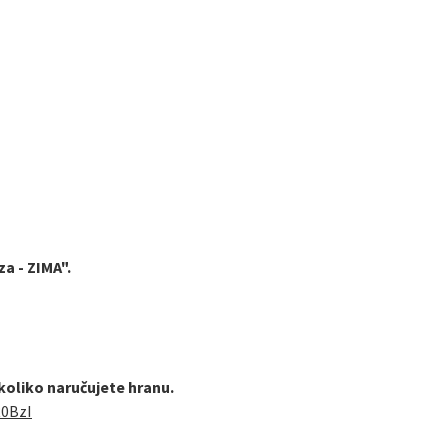
a - ZIMA".
ukoliko naručujete hranu.
R0BzI