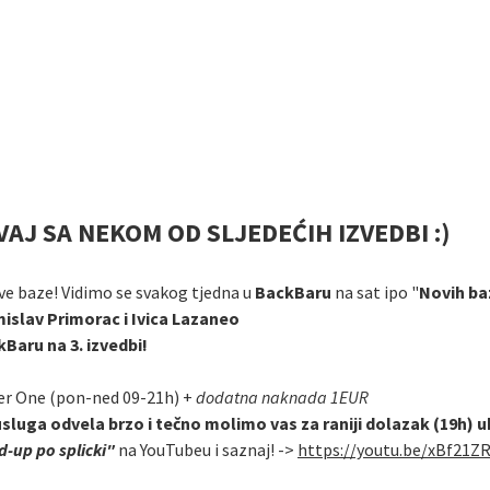
J SA NEKOM OD SLJEDEĆIH IZVEDBI :)
ve baze! Vidimo se svakog tjedna u
BackBaru
na sat ipo "
Novih baz
mislav Primorac i Ivica Lazaneo
kBaru na 3. izvedbi!
er One (pon-ned 09-21h) +
dodatna naknada 1EUR
usluga odvela brzo i tečno molimo vas za raniji dolazak (19h) 
-up po splicki"
na YouTubeu i saznaj! ->
https://youtu.be/xBf21Z