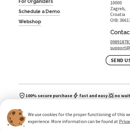
For Organizers
10000
Zagreb,
Schedule a Demo
Croatia
OIB: 3661
Webshop
Contac
09891878
support@
SEND U
100% secure purchase
fast and easy
no wait
We use cookies for the proper functioning of this w
experience. More information can be found at
Priva
General terms