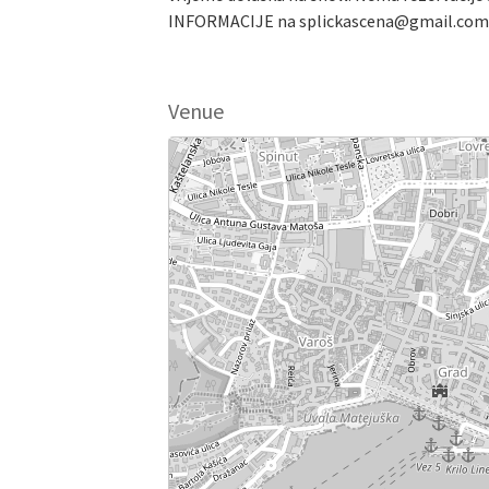
INFORMACIJE na splickascena@gmail.com
Venue