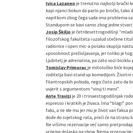
Ivica Lazaneo
je trenutno najbolji brački k
kapi njanci bokun da parlo po bročki, tako 
napitkom zbog čega sada ima problema sa alk
Standupom se bavi samo zbog jedne stvari: n
Josip Škiljo
je četrdesettrogodišnji "mladić
filozofskog fakulteta i uzalud stečene titu
radionice i open mic-a polako skuplja nast
sposobnost preživljavanja, jer toliko je tog
Ljubitelj je adrenalina, pa zato vozi biciklu
Tomislav Primorac
je mitološko biće kojeg
roditelja bavi stand up komedijom. Životni
filantropskih pobuda, nego čisto zato da bi 
uvjerit s argumentom “viruj ti meni”.
Ante Travizi
je 20 i trinaestogodišnjak rodo
espresso i kratkih je živaca. Ima “blagi” po
faks, a ne ide mu jer mu je život van faks
dođe do svjetskog rata, preći će na stranu 
Ne vršimo rezervacije već samo pretprodaju
vrijeme dolaska na show. Nema rezervacije s