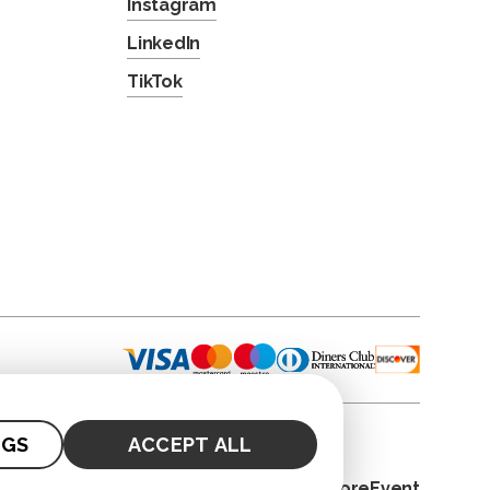
Instagram
LinkedIn
TikTok
NGS
ACCEPT ALL
© 2026. CoreEvent