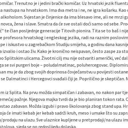
omičar. Trenutno je i jedini brački komičar. Uz hrvatski jezik fluen
da nastupa na hrvatskom. Ima dva metra i ne, ne igra košarku. Kao 
oholom. Svjestan je činjenice da ima blesavo ime, ali ne mrzi ga. M
ovca, žena i slave. Smatra da će sve ostali doći samo od sebe. Pr
" te član posljednje generacije Titovih pionira. Tita se to baš i ni
le profesora hrvatskog i engleskog jezika, radi na raznim poslovi
upe i iskustvo u zagrebačkom Studiju smijeha, a godinu dana kasni
a izvalio i ostao živ. Kako je kronično neispavan, često zaspe za s
 po Splitskim ulicama. Životni cilj mu nije ostvariti američki, već da
a se svi purgeri boje – poludalmatinac, poluhercegovac. Diplomirani
 san mu je da zbog svojih doprinosa čovječanstvu u povijesti ostan
se Dalmatinci i Hercegovci svađali čiji je. Poprilično je skeptičan.
m iz Splita. Na prvu možda simpatičan i zabavan, no nakon par tjed
remećaj pažnje. Njegova majka tvrdi da je bio planiran tokon rata. 
a postao zabavan. Možda izgubi i pravo školovanja zbog stand upa. 
koja će imati kebab jer kebab sadrži kruh, meso i umake što su zapra
/prodaju na ulazu. Sve ulaznice kupljene u pretprodaji/na ulazu i
tolova, sjeda se po redoslijedu dolaska.