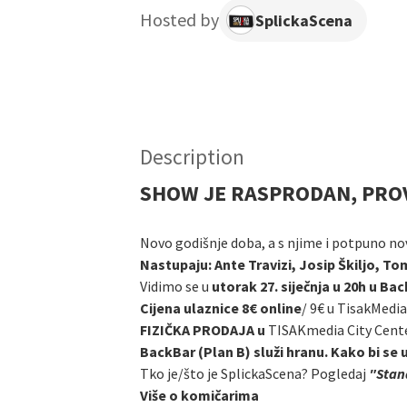
Hosted by
SplickaScena
Description
SHOW JE RASPRODAN, PROVA
Novo godišnje doba, a s njime i potpuno no
Nastupaju: Ante Travizi, Josip Škiljo, To
Vidimo se u
utorak 27. siječnja u 20h u Bac
Cijena ulaznice 8€ online
/
9€ u TisakMedia
FIZIČKA PRODAJA u
TISAKmedia City Cent
BackBar (Plan B) služi hranu. Kako bi se 
Tko je/što je SplickaScena? Pogledaj
"Stand
Više o komičarima