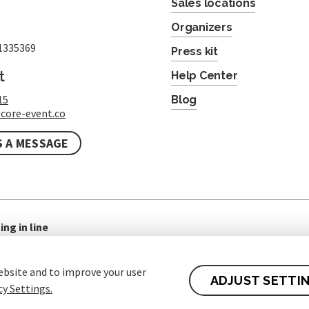
Sales locations
Organizers
1335369
Press kit
t
Help Center
15
Blog
core-event.co
S A MESSAGE
ing in line
ebsite and to improve your user
ADJUST SETTI
cy Settings.
 of contract for Customers
Protection of personal data