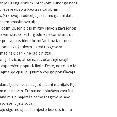
tan je i u engleskom i bračkom. Nikor ga nebi
dijete je upao u bačvu sa čarobnim
rzi svoje roditelje jer su mu ga oni dali.
odajem maslinovo ulje.
je dojmilo, jer je bio mrtav. Nakon završenog
ma van struke. 2015. godine nakon stand up
je postaje rezident komičar. Ima iznimnu
tolom ili za šankom u sred razgovora.
lmatinski san – ne radit ništa!
 je fizičar, ali se na razočarenje svojih
e zapamćen poput Nikole Tesle, ne toliko iz
 Najmanje vjeruje ljudima koji ga pokušavaju
ana ljudi shvate da je dosadni manijak. Pije
On nije naivan. Trenutno pokušava završiti
Hrana mu je najdraža tema razgovora. Ako
vo esencije života.
maju sigurno sjedeće mjesto bez obzira na