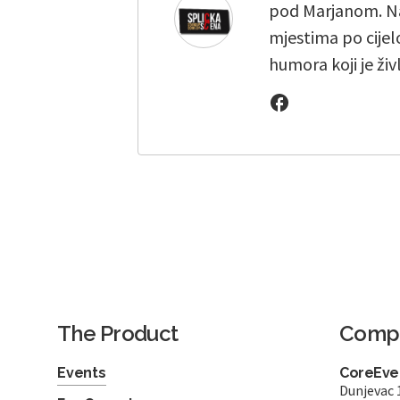
pod Marjanom. Na
mjestima po cijelo
humora koji je živ
The Product
Comp
Events
CoreEven
Dunjevac 