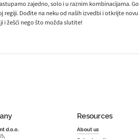
stupamo zajedno, solo i u raznim kombinacijama. Go
j regiji. Dođite na neku od naših izvedbi i otkrijte nov
lji i žešći nego što možda slutite!
any
Resources
t d.o.o.
About us
15,