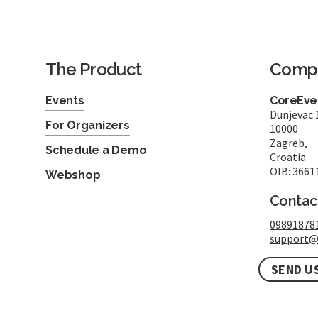
The Product
Comp
Events
CoreEven
Dunjevac 
For Organizers
10000
Zagreb,
Schedule a Demo
Croatia
OIB: 3661
Webshop
Contac
09891878
support@
SEND U