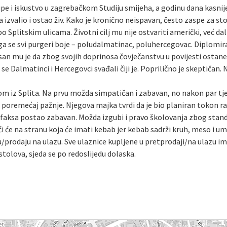
upe i iskustvo u zagrebačkom Studiju smijeha, a godinu dana kasni
a izvalio i ostao živ. Kako je kronično neispavan, često zaspe za s
 po Splitskim ulicama. Životni cilj mu nije ostvariti američki, već da
a se svi purgeri boje – poludalmatinac, poluhercegovac. Diplomirani
 san mu je da zbog svojih doprinosa čovječanstvu u povijesti ostan
se Dalmatinci i Hercegovci svađali čiji je. Poprilično je skeptičan.
om iz Splita. Na prvu možda simpatičan i zabavan, no nakon par tje
gi” poremećaj pažnje. Njegova majka tvrdi da je bio planiran tokon 
van faksa postao zabavan. Možda izgubi i pravo školovanja zbog sta
i će na stranu koja će imati kebab jer kebab sadrži kruh, meso i um
/prodaju na ulazu. Sve ulaznice kupljene u pretprodaji/na ulazu i
tolova, sjeda se po redoslijedu dolaska.