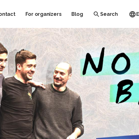
ontact
For organizers
Blog
Search