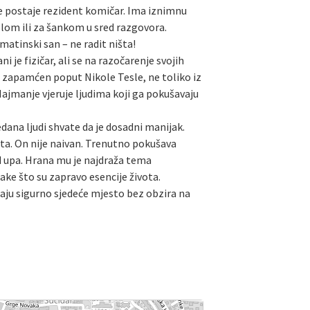
je postaje rezident komičar. Ima iznimnu
tolom ili za šankom u sred razgovora.
lmatinski san – ne radit ništa!
 je fizičar, ali se na razočarenje svojih
e zapamćen poput Nikole Tesle, ne toliko iz
 Najmanje vjeruje ljudima koji ga pokušavaju
dana ljudi shvate da je dosadni manijak.
rata. On nije naivan. Trenutno pokušava
nd upa. Hrana mu je najdraža tema
ake što su zapravo esencije života.
maju sigurno sjedeće mjesto bez obzira na