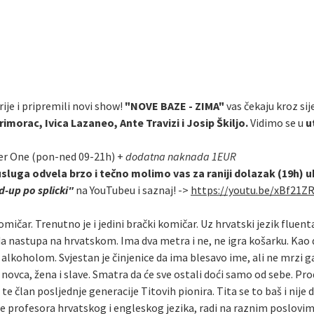
ije i pripremili novi show!
"NOVE BAZE - ZIMA"
vas čekaju kroz sije
imorac, Ivica Lazaneo, Ante Travizi i Josip Škiljo.
Vidimo se u
u
er One (pon-ned 09-21h) +
dodatna naknada 1EUR
usluga odvela brzo i tečno molimo vas za raniji dolazak (19h) 
-up po splicki"
na YouTubeu i saznaj! ->
https://youtu.be/xBf21Z
omičar. Trenutno je i jedini brački komičar. Uz hrvatski jezik fluen
da nastupa na hrvatskom. Ima dva metra i ne, ne igra košarku. Kao 
oholom. Svjestan je činjenice da ima blesavo ime, ali ne mrzi ga. M
ovca, žena i slave. Smatra da će sve ostali doći samo od sebe. Pr
te član posljednje generacije Titovih pionira. Tita se to baš i nije
le profesora hrvatskog i engleskog jezika, radi na raznim poslovi