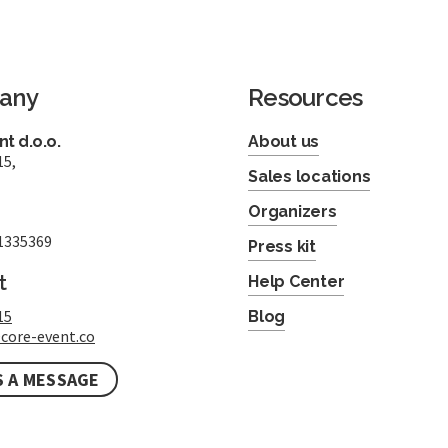
any
Resources
t d.o.o.
About us
15,
Sales locations
Organizers
1335369
Press kit
t
Help Center
15
Blog
core-event.co
S A MESSAGE