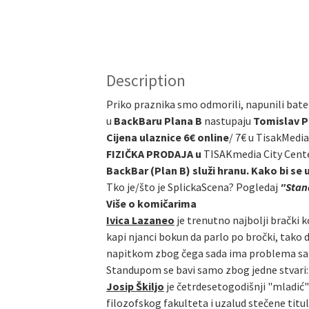
Description
Priko praznika smo odmorili, napunili bater
u
BackBaru Plana B
nastupaju
Tomislav Pr
Cijena ulaznice 6€ online
/
7€ u TisakMedia
FIZIČKA PRODAJA u
TISAKmedia City Cent
BackBar (Plan B) služi hranu. Kako bi se 
Tko je/što je SplickaScena? Pogledaj
"Stand
Više o komičarima
Ivica Lazaneo
je trenutno najbolji brački k
kapi njanci bokun da parlo po bročki, tako 
napitkom zbog čega sada ima problema sa alk
Standupom se bavi samo zbog jedne stvari: n
Josip Škiljo
je četrdesetogodišnji "mladić" 
filozofskog fakulteta i uzalud stečene titu