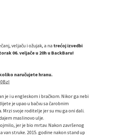
čanj, veljaču i ožujak, a na
trećoj izvedbi
torak 06. veljače u 20h u BackBaru!
ukoliko naručujete hranu.
R0BzI
tan je i u engleskom i bračkom. Nikor ga nebi
dijete je upao u bačvu sa čarobnim
rzi svoje roditelje jer su mu ga oni dali.
odajem maslinovo ulje.
 dojmilo, jer je bio mrtav. Nakon završenog
ma van struke. 2015. godine nakon stand up