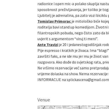
radionice i open mic-a polako skuplja nast
sposobnost preživljavanja, jer toliko je tog
Ljubitelj je adrenalina, pa zato vozi biciklu
Tomislav Primorac
je mitološko biće kojeg
roditelja bavi stand up komedijom. Životni
filantropskih pobuda, nego čisto zato da bi 
uvjerit s argumentom “viruj ti meni”.
Ante Travizi
je 20 i jedanestogodišnjak rod
Pije espresso i kratkih je živaca. Ima “bla
završiti faks, a ne ide mu jer mu je život 
razgovora. Ako dođe do svjetskog rata, preć
Ne vršimo rezervacije već samo pretprodaju
vrijeme dolaska na show. Nema rezervacije s
INFORMACIJE na splickascena@gmail.com
Venue