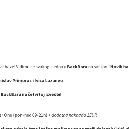
ve baze! Vidimo se svakog tjedna u
BackBaru
na sat ipo "
Novih ba
mislav Primorac i Ivica Lazaneo
u BackBaru na četvrtoj izvedbi!
er One (pon-ned 09-21h) +
dodatna naknada 1EUR
usluga odvela brzo i tečno molimo vas za raniji dolazak (19h) 