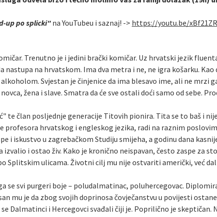
-up po splicki"
na YouTubeu i saznaj! ->
https://youtu.be/xBf21Z
omičar. Trenutno je i jedini brački komičar. Uz hrvatski jezik fluen
da nastupa na hrvatskom. Ima dva metra i ne, ne igra košarku. Kao 
oholom. Svjestan je činjenice da ima blesavo ime, ali ne mrzi ga. M
ovca, žena i slave. Smatra da će sve ostali doći samo od sebe. Pr
" te član posljednje generacije Titovih pionira. Tita se to baš i ni
le profesora hrvatskog i engleskog jezika, radi na raznim poslovi
upe i iskustvo u zagrebačkom Studiju smijeha, a godinu dana kasni
a izvalio i ostao živ. Kako je kronično neispavan, često zaspe za s
 po Splitskim ulicama. Životni cilj mu nije ostvariti američki, već da
a se svi purgeri boje – poludalmatinac, poluhercegovac. Diplomirani
 san mu je da zbog svojih doprinosa čovječanstvu u povijesti ostan
se Dalmatinci i Hercegovci svađali čiji je. Poprilično je skeptičan.