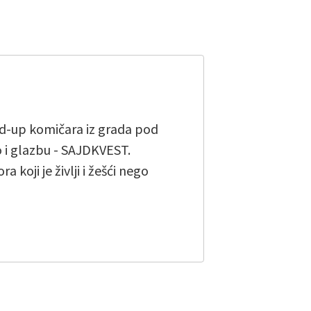
and-up komičara iz grada pod
 i glazbu - SAJDKVEST.
koji je življi i žešći nego