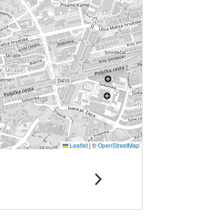
Leaflet
|
©
OpenStreetMap