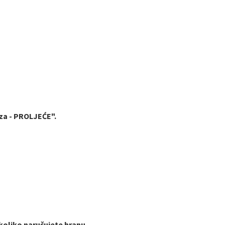
za - PROLJEĆE".
ukoliko naručujete hranu.