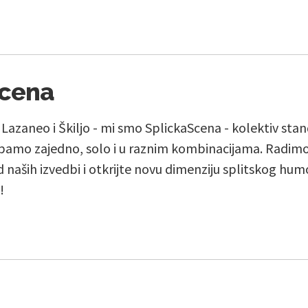
Scena
, Lazaneo i Škiljo - mi smo SplickaScena - kolektiv st
amo zajedno, solo i u raznim kombinacijama. Radimo
naših izvedbi i otkrijte novu dimenziju splitskog humora 
!