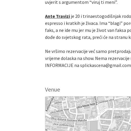
uvjerit s argumentom “viruj ti meni”.
Ante Travizi
je 20 i trinaestogodišnjak rodo
espresso i kratkih je živaca. Ima “blagi” po
faks, a ne ide mu jer mu je život van faks
dođe do svjetskog rata, preći će na stranu 
Ne vršimo rezervacije već samo pretprodaju
vrijeme dolaska na show. Nema rezervacije s
INFORMACIJE na splickascena@gmail.com
Venue