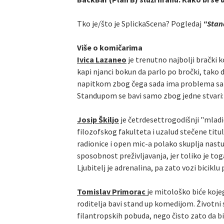
Tko je/što je SplickaScena? Pogledaj
"Stand
Više o komičarima
Ivica Lazaneo
je trenutno najbolji brački k
kapi njanci bokun da parlo po bročki, tako 
napitkom zbog čega sada ima problema sa alk
Standupom se bavi samo zbog jedne stvari: n
Josip Škiljo
je četrdesettrogodišnji "mladić
filozofskog fakulteta i uzalud stečene titu
radionice i open mic-a polako skuplja nast
sposobnost preživljavanja, jer toliko je tog
Ljubitelj je adrenalina, pa zato vozi biciklu
Tomislav Primorac
je mitološko biće kojeg
roditelja bavi stand up komedijom. Životni
filantropskih pobuda, nego čisto zato da bi 