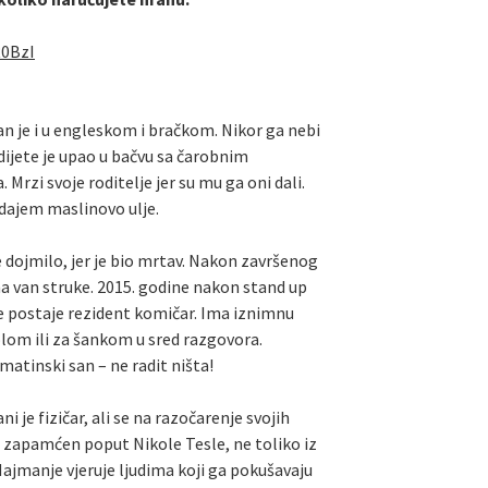
R0BzI
tan je i u engleskom i bračkom. Nikor ga nebi
dijete je upao u bačvu sa čarobnim
rzi svoje roditelje jer su mu ga oni dali.
odajem maslinovo ulje.
je dojmilo, jer je bio mrtav. Nakon završenog
ma van struke. 2015. godine nakon stand up
je postaje rezident komičar. Ima iznimnu
tolom ili za šankom u sred razgovora.
lmatinski san – ne radit ništa!
 je fizičar, ali se na razočarenje svojih
e zapamćen poput Nikole Tesle, ne toliko iz
 Najmanje vjeruje ljudima koji ga pokušavaju