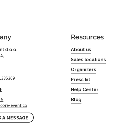
any
Resources
t d.o.o.
About us
15,
Sales locations
Organizers
1335369
Press kit
t
Help Center
15
Blog
core-event.co
S A MESSAGE