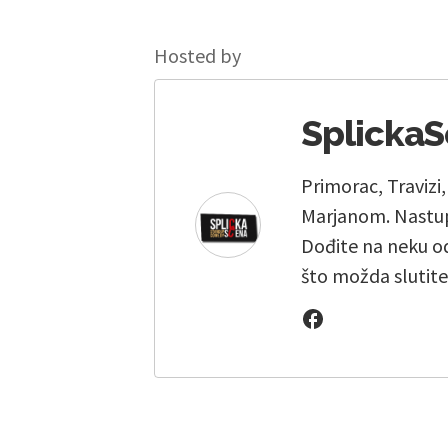
Hosted by
Splicka
Primorac, Travizi
Marjanom. Nastup
Dođite na neku od 
što možda slutite