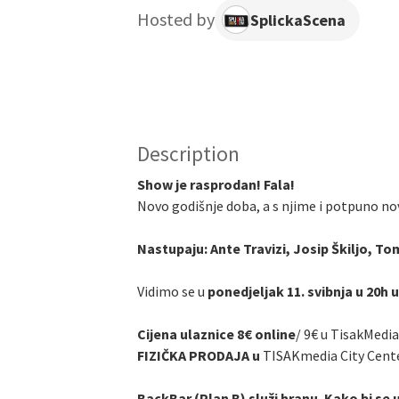
Hosted by
SplickaScena
Description
Show je rasprodan! Fala!
Novo godišnje doba, a s njime i potpuno no
Nastupaju: Ante Travizi, Josip Škiljo, To
Vidimo se u
ponedjeljak 11. svibnja u 20h 
Cijena ulaznice 8€ online
/
9€ u TisakMedia
FIZIČKA PRODAJA u
TISAKmedia City Cent
BackBar (Plan B) služi hranu. Kako bi se 