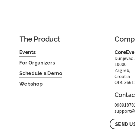
The Product
Comp
Events
CoreEven
Dunjevac 
For Organizers
10000
Zagreb,
Schedule a Demo
Croatia
OIB: 3661
Webshop
Contac
09891878
support@
SEND U