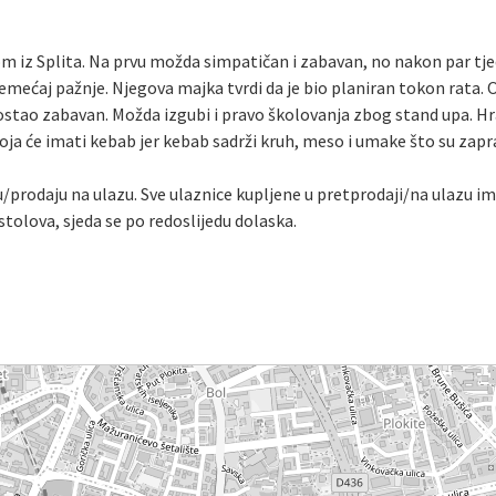
m iz Splita. Na prvu možda simpatičan i zabavan, no nakon par tjed
remećaj pažnje. Njegova majka tvrdi da je bio planiran tokon rata. 
a postao zabavan. Možda izgubi i pravo školovanja zbog stand upa. 
koja će imati kebab jer kebab sadrži kruh, meso i umake što su zapra
/prodaju na ulazu. Sve ulaznice kupljene u pretprodaji/na ulazu i
tolova, sjeda se po redoslijedu dolaska.