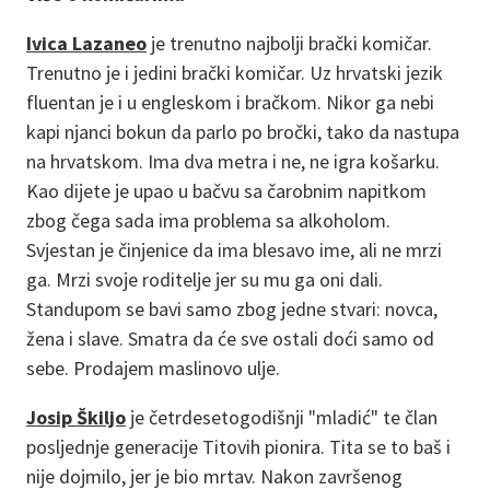
Ivica Lazaneo
je trenutno najbolji brački komičar.
Trenutno je i jedini brački komičar. Uz hrvatski jezik
fluentan je i u engleskom i bračkom. Nikor ga nebi
kapi njanci bokun da parlo po bročki, tako da nastupa
na hrvatskom. Ima dva metra i ne, ne igra košarku.
Kao dijete je upao u bačvu sa čarobnim napitkom
zbog čega sada ima problema sa alkoholom.
Svjestan je činjenice da ima blesavo ime, ali ne mrzi
ga. Mrzi svoje roditelje jer su mu ga oni dali.
Standupom se bavi samo zbog jedne stvari: novca,
žena i slave. Smatra da će sve ostali doći samo od
sebe. Prodajem maslinovo ulje.
Josip Škiljo
je četrdesetogodišnji "mladić" te član
posljednje generacije Titovih pionira. Tita se to baš i
nije dojmilo, jer je bio mrtav. Nakon završenog