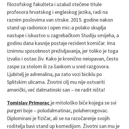
filozofskog fakulteta i uzalud stečene titule
profesora hrvatskog i engleskog jezika, radi na
raznim poslovima van struke. 2015. godine nakon
stand up radionice i open mic-a polako skuplja
nastupe i iskustvo u zagrebačkom Studiju smijeha, a
godinu dana kasnije postaje rezident komičar. Ima
iznimnu sposobnost preživljavanja, jer toliko je toga
izvalio i ostao živ. Kako je kronično neispavan, često
zaspe za stolom ili za šankom u sred razgovora.
Ljubitelj je adrenalina, pa zato vozi biciklu po
Splitskim ulicama. Životni cilj mu nije ostvariti
američki, već dalmatinski san – ne radit ništa!
Tomislav Primorac
je mitološko biće kojega se svi
purgeri boje – poludalmatinac, poluhercegovac.
Diplomirani je fizičar, ali se na razočarenje svojih
roditelja bavi stand up komedijom. Životni san mu je