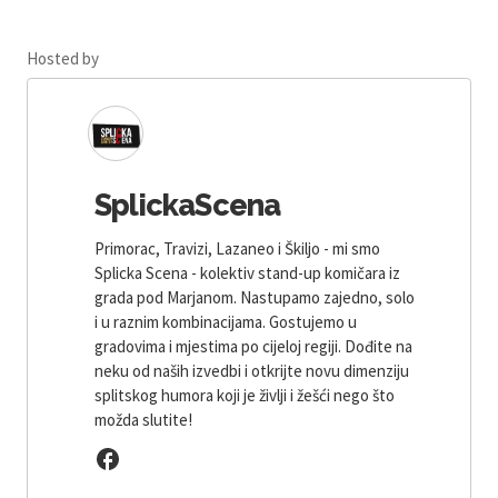
Hosted by
SplickaScena
Primorac, Travizi, Lazaneo i Škiljo - mi smo
Splicka Scena - kolektiv stand-up komičara iz
grada pod Marjanom. Nastupamo zajedno, solo
i u raznim kombinacijama. Gostujemo u
gradovima i mjestima po cijeloj regiji. Dođite na
neku od naših izvedbi i otkrijte novu dimenziju
splitskog humora koji je življi i žešći nego što
možda slutite!