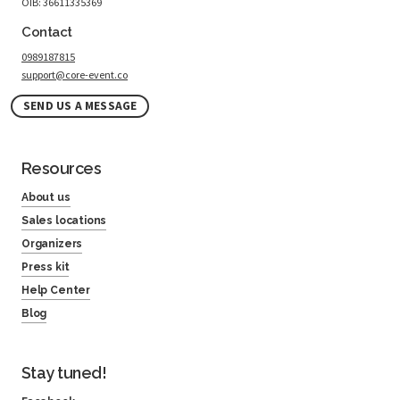
OIB: 36611335369
Contact
0989187815
support@core-event.co
SEND US A MESSAGE
Resources
About us
Sales locations
Organizers
Press kit
Help Center
Blog
Stay tuned!