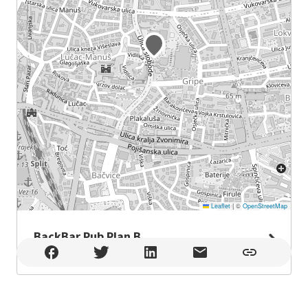
Leaflet
|
©
OpenStreetMap
BackBar Pub Plan B
BackBar Pub Plan B , Split