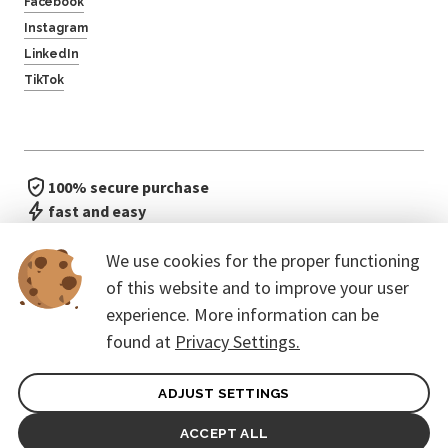
Facebook
Instagram
LinkedIn
TikTok
100% secure purchase
fast and easy
no waiting in line
We use cookies for the proper functioning
of this website and to improve your user
experience. More information can be
found at
Privacy Settings.
ADJUST SETTINGS
General terms of contract for Customers
Protection of personal data
ACCEPT ALL
© 2026. CoreEvent