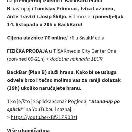
na
premijernoj izvedbi
u
BackBaru Plana
B
nastupaju
Tomislav Primorac, Ivica Lazaneo,
Ante Travizi i Josip Škiljo.
Vidimo se u
ponedjeljak
14. listopada u 20h u BackBaru!
Cijena ulaznice 7€ online
/
7€ u 8isakMedia
FIZIČKA PRODAJA u
TISAKmedia City Center One
(pon-ned 09-21h) +
dodatna naknada 1EUR
BackBar (Plan B) služi hranu. Kako bi se usluga
odvela brzo i tečno molimo vas za raniji dolazak
(19h) ukoliko naručujete hranu.
Tko je/što je SplickaScena? Pogledaj
"Stand-up po
splicki"
na YouTubeu i saznaj! -
>
https://youtu.be/xBf21ZR0BzI
Više o komičarima