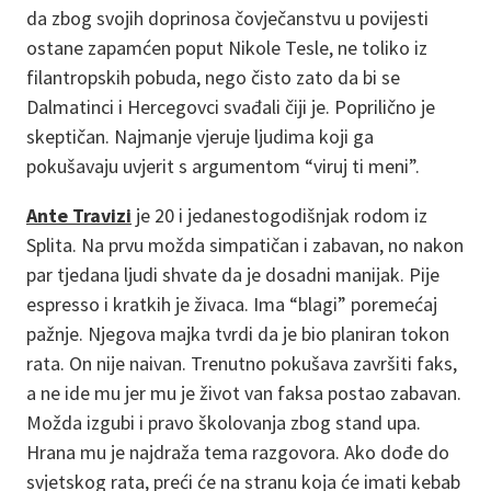
da zbog svojih doprinosa čovječanstvu u povijesti
ostane zapamćen poput Nikole Tesle, ne toliko iz
filantropskih pobuda, nego čisto zato da bi se
Dalmatinci i Hercegovci svađali čiji je. Poprilično je
skeptičan. Najmanje vjeruje ljudima koji ga
pokušavaju uvjerit s argumentom “viruj ti meni”.
Ante Travizi
je 20 i jedanestogodišnjak rodom iz
Splita. Na prvu možda simpatičan i zabavan, no nakon
par tjedana ljudi shvate da je dosadni manijak. Pije
espresso i kratkih je živaca. Ima “blagi” poremećaj
pažnje. Njegova majka tvrdi da je bio planiran tokon
rata. On nije naivan. Trenutno pokušava završiti faks,
a ne ide mu jer mu je život van faksa postao zabavan.
Možda izgubi i pravo školovanja zbog stand upa.
Hrana mu je najdraža tema razgovora. Ako dođe do
svjetskog rata, preći će na stranu koja će imati kebab