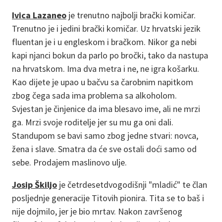
Ivica Lazaneo
je trenutno najbolji brački komičar.
Trenutno je i jedini brački komičar. Uz hrvatski jezik
fluentan je i u engleskom i bračkom. Nikor ga nebi
kapi njanci bokun da parlo po bročki, tako da nastupa
na hrvatskom. Ima dva metra i ne, ne igra košarku.
Kao dijete je upao u bačvu sa čarobnim napitkom
zbog čega sada ima problema sa alkoholom.
Svjestan je činjenice da ima blesavo ime, ali ne mrzi
ga. Mrzi svoje roditelje jer su mu ga oni dali.
Standupom se bavi samo zbog jedne stvari: novca,
žena i slave. Smatra da će sve ostali doći samo od
sebe. Prodajem maslinovo ulje.
Josip Škiljo
je četrdesetdvogodišnji "mladić" te član
posljednje generacije Titovih pionira. Tita se to baš i
nije dojmilo, jer je bio mrtav. Nakon završenog