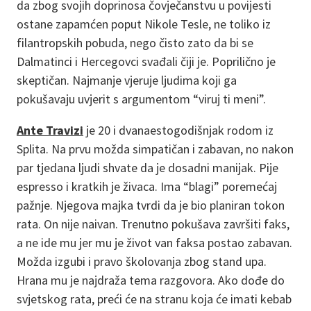
da zbog svojih doprinosa čovječanstvu u povijesti
ostane zapamćen poput Nikole Tesle, ne toliko iz
filantropskih pobuda, nego čisto zato da bi se
Dalmatinci i Hercegovci svađali čiji je. Poprilično je
skeptičan. Najmanje vjeruje ljudima koji ga
pokušavaju uvjerit s argumentom “viruj ti meni”.
Ante Travizi
je 20 i dvanaestogodišnjak rodom iz
Splita. Na prvu možda simpatičan i zabavan, no nakon
par tjedana ljudi shvate da je dosadni manijak. Pije
espresso i kratkih je živaca. Ima “blagi” poremećaj
pažnje. Njegova majka tvrdi da je bio planiran tokon
rata. On nije naivan. Trenutno pokušava završiti faks,
a ne ide mu jer mu je život van faksa postao zabavan.
Možda izgubi i pravo školovanja zbog stand upa.
Hrana mu je najdraža tema razgovora. Ako dođe do
svjetskog rata, preći će na stranu koja će imati kebab