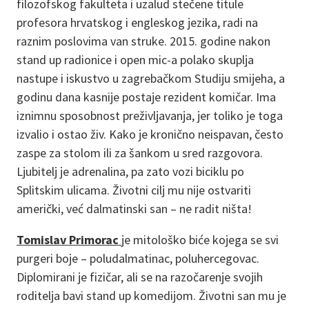
filozofskog fakulteta i uzalud stečene titule
profesora hrvatskog i engleskog jezika, radi na
raznim poslovima van struke. 2015. godine nakon
stand up radionice i open mic-a polako skuplja
nastupe i iskustvo u zagrebačkom Studiju smijeha, a
godinu dana kasnije postaje rezident komičar. Ima
iznimnu sposobnost preživljavanja, jer toliko je toga
izvalio i ostao živ. Kako je kronično neispavan, često
zaspe za stolom ili za šankom u sred razgovora.
Ljubitelj je adrenalina, pa zato vozi biciklu po
Splitskim ulicama. Životni cilj mu nije ostvariti
američki, već dalmatinski san – ne radit ništa!
Tomislav Primorac
je mitološko biće kojega se svi
purgeri boje – poludalmatinac, poluhercegovac.
Diplomirani je fizičar, ali se na razočarenje svojih
roditelja bavi stand up komedijom. Životni san mu je