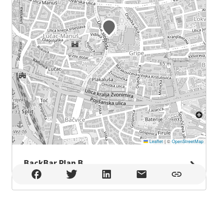
Leaflet
|
©
OpenStreetMap
BackBar Plan B
BackBar Plan B , Split