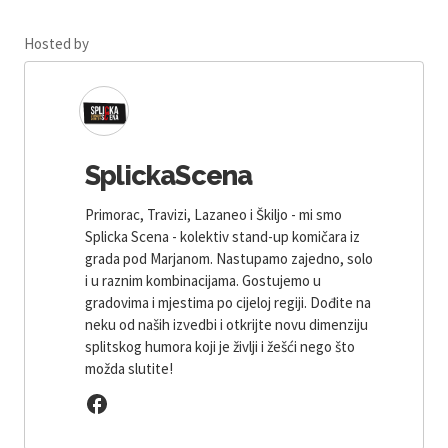
Hosted by
SplickaScena
Primorac, Travizi, Lazaneo i Škiljo - mi smo
Splicka Scena - kolektiv stand-up komičara iz
grada pod Marjanom. Nastupamo zajedno, solo
i u raznim kombinacijama. Gostujemo u
gradovima i mjestima po cijeloj regiji. Dođite na
neku od naših izvedbi i otkrijte novu dimenziju
splitskog humora koji je življi i žešći nego što
možda slutite!