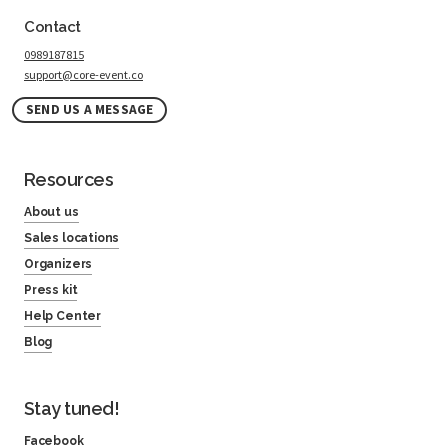
Contact
0989187815
support@core-event.co
SEND US A MESSAGE
Resources
About us
Sales locations
Organizers
Press kit
Help Center
Blog
Stay tuned!
Facebook