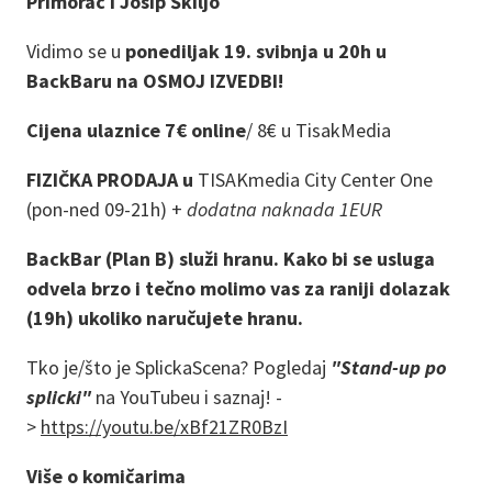
Primorac i Josip Škiljo
Vidimo se u
ponediljak 19. svibnja u 20h u
BackBaru na OSMOJ IZVEDBI!
Cijena ulaznice 7€ online
/
8€ u TisakMedia
FIZIČKA PRODAJA u
TISAKmedia City Center One
(pon-ned 09-21h) +
dodatna naknada 1EUR
BackBar (Plan B) služi hranu. Kako bi se usluga
odvela brzo i tečno molimo vas za raniji dolazak
(19h) ukoliko naručujete hranu.
Tko je/što je SplickaScena? Pogledaj
"Stand-up po
splicki"
na YouTubeu i saznaj! -
>
https://youtu.be/xBf21ZR0BzI
Više o komičarima