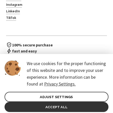
Instagram
LinkedIn
TikTok
100% secure purchase
fast and easy
no waiting in line
We use cookies for the proper functioning
of this website and to improve your user
experience. More information can be
found at
Privacy Settings.
ADJUST SETTINGS
General terms of contract for Customers
Protection of personal data
ACCEPT ALL
© 2026. CoreEvent