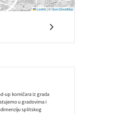
Leaflet
|
©
OpenStreetMap
and-up komičara iz grada
stujemo u gradovima i
u dimenziju splitskog