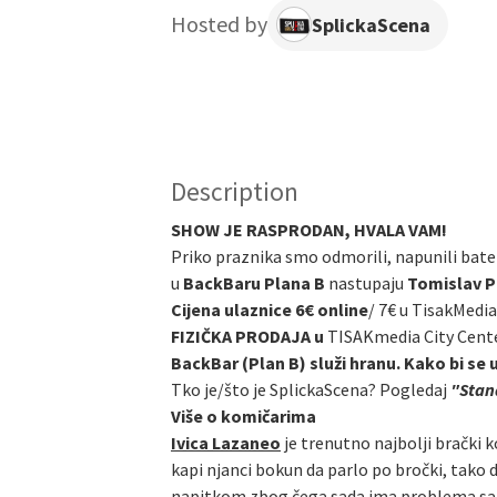
Hosted by
SplickaScena
Description
SHOW JE RASPRODAN, HVALA VAM!
Priko praznika smo odmorili, napunili bater
u
BackBaru Plana B
nastupaju
Tomislav Pr
Cijena ulaznice 6€ online
/
7€ u TisakMedia
FIZIČKA PRODAJA u
TISAKmedia City Cent
BackBar (Plan B) služi hranu. Kako bi se 
Tko je/što je SplickaScena? Pogledaj
"Stand
Više o komičarima
Ivica Lazaneo
je trenutno najbolji brački k
kapi njanci bokun da parlo po bročki, tako 
napitkom zbog čega sada ima problema sa alk