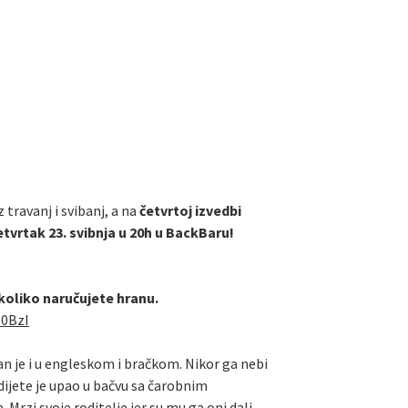
 travanj i svibanj, a na
četvrtoj izvedbi
etvrtak 23. svibnja u 20h u BackBaru!
ukoliko naručujete hranu.
R0BzI
tan je i u engleskom i bračkom. Nikor ga nebi
dijete je upao u bačvu sa čarobnim
rzi svoje roditelje jer su mu ga oni dali.