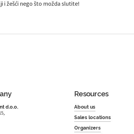
lji i žešći nego što možda slutite!
any
Resources
t d.o.o.
About us
15,
Sales locations
Organizers