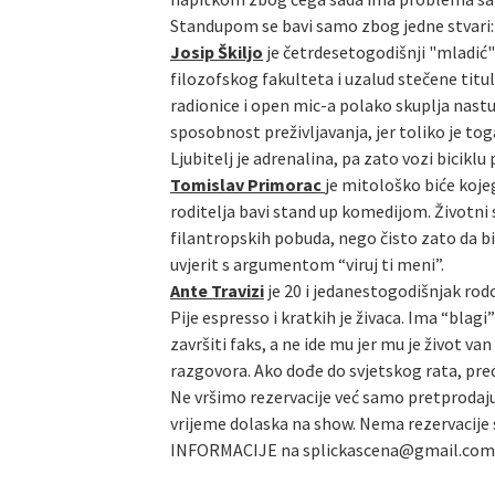
Standupom se bavi samo zbog jedne stvari: n
Josip Škiljo
je četrdesetogodišnji "mladić" 
filozofskog fakulteta i uzalud stečene titu
radionice i open mic-a polako skuplja nast
sposobnost preživljavanja, jer toliko je tog
Ljubitelj je adrenalina, pa zato vozi biciklu
Tomislav Primorac
je mitološko biće kojeg
roditelja bavi stand up komedijom. Životni
filantropskih pobuda, nego čisto zato da bi 
uvjerit s argumentom “viruj ti meni”.
Ante Travizi
je 20 i jedanestogodišnjak rod
Pije espresso i kratkih je živaca. Ima “bla
završiti faks, a ne ide mu jer mu je život 
razgovora. Ako dođe do svjetskog rata, preć
Ne vršimo rezervacije već samo pretprodaju
vrijeme dolaska na show. Nema rezervacije s
INFORMACIJE na splickascena@gmail.com