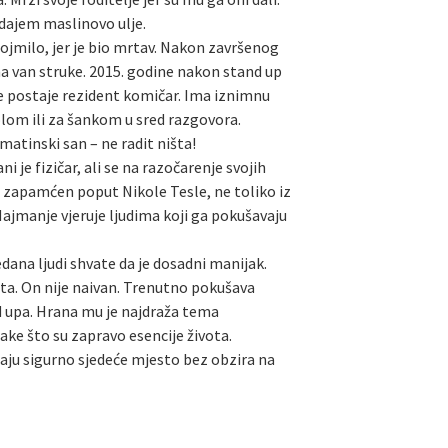
odajem maslinovo ulje.
 dojmilo, jer je bio mrtav. Nakon završenog
ma van struke. 2015. godine nakon stand up
je postaje rezident komičar. Ima iznimnu
tolom ili za šankom u sred razgovora.
lmatinski san – ne radit ništa!
 je fizičar, ali se na razočarenje svojih
e zapamćen poput Nikole Tesle, ne toliko iz
 Najmanje vjeruje ljudima koji ga pokušavaju
dana ljudi shvate da je dosadni manijak.
rata. On nije naivan. Trenutno pokušava
nd upa. Hrana mu je najdraža tema
ake što su zapravo esencije života.
maju sigurno sjedeće mjesto bez obzira na