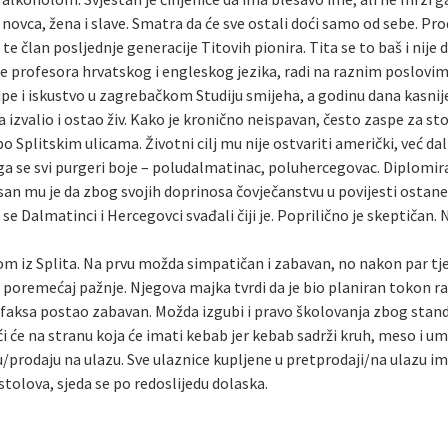
ovca, žena i slave. Smatra da će sve ostali doći samo od sebe. Pr
te član posljednje generacije Titovih pionira. Tita se to baš i nije
le profesora hrvatskog i engleskog jezika, radi na raznim poslovi
upe i iskustvo u zagrebačkom Studiju smijeha, a godinu dana kasni
a izvalio i ostao živ. Kako je kronično neispavan, često zaspe za s
 po Splitskim ulicama. Životni cilj mu nije ostvariti američki, već da
a se svi purgeri boje – poludalmatinac, poluhercegovac. Diplomirani
 san mu je da zbog svojih doprinosa čovječanstvu u povijesti ostan
se Dalmatinci i Hercegovci svađali čiji je. Poprilično je skeptičan.
om iz Splita. Na prvu možda simpatičan i zabavan, no nakon par tje
gi” poremećaj pažnje. Njegova majka tvrdi da je bio planiran tokon 
van faksa postao zabavan. Možda izgubi i pravo školovanja zbog sta
i će na stranu koja će imati kebab jer kebab sadrži kruh, meso i um
/prodaju na ulazu. Sve ulaznice kupljene u pretprodaji/na ulazu i
tolova, sjeda se po redoslijedu dolaska.