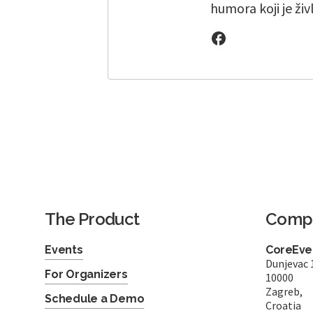
humora koji je živ
The Product
Comp
Events
CoreEven
Dunjevac 
For Organizers
10000
Zagreb,
Schedule a Demo
Croatia