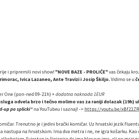
ije i pripremili novi show!
"NOVE BAZE - PROLIĆE"
vas čekaju kroz
imorac, Ivica Lazaneo, Ante Travizi i Josip Škiljo.
Vidimo se u
č
er One (pon-ned 09-21h) +
dodatna naknada 1EUR
usluga odvela brzo i tečno molimo vas za raniji dolazak (19h) 
-up po splicki"
na YouTubeu i saznaj! ->
https://youtu.be/xBf21Z
omičar. Trenutno je i jedini brački komičar. Uz hrvatski jezik fluen
da nastupa na hrvatskom. Ima dva metra i ne, ne igra košarku. Kao 
oholom. Svjestan je činjenice da ima blesavo ime, ali ne mrzi ga. M