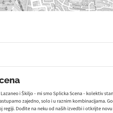
Scena
, Lazaneo i Škiljo - mi smo Splicka Scena - kolektiv st
stupamo zajedno, solo i u raznim kombinacijama. Go
j regiji. Dođite na neku od naših izvedbi i otkrijte nov