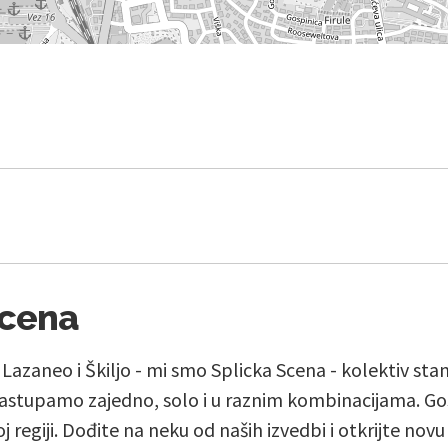
Scena
, Lazaneo i Škiljo - mi smo Splicka Scena - kolektiv st
stupamo zajedno, solo i u raznim kombinacijama. Go
j regiji. Dođite na neku od naših izvedbi i otkrijte nov