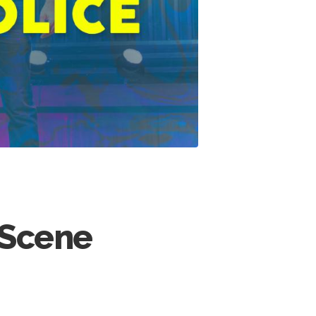
eScene