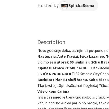
Hosted by
SplickaScena
Description
Novo godišnje doba, a s njime i potpuno no
Nastupaju: Ante Travizi, Ivica Lazaneo, T
Vidimo se u
utorak 06. svibnja u 20h u Ba
Cijena ulaznice 7€ online
/
8€ u TisakMedia
FIZIČKA PRODAJA u
TISAKmedia City Cent
BackBar (Plan B) služi hranu. Kako bi se 
Tko je/što je SplickaScena? Pogledaj
"Stand
Više o komičarima
Ivica Lazaneo
je trenutno najbolji brački k
kapi njanci bokun da parlo po bročki, tako 
napitkom zbog čega sada ima problema sa alk