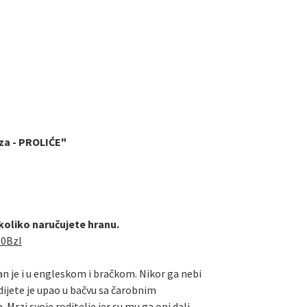
za - PROLIĆE"
ukoliko naručujete hranu.
R0BzI
tan je i u engleskom i bračkom. Nikor ga nebi
dijete je upao u bačvu sa čarobnim
rzi svoje roditelje jer su mu ga oni dali.