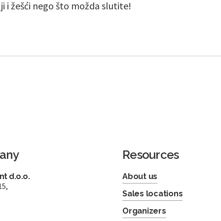
lji i žešći nego što možda slutite!
any
Resources
t d.o.o.
About us
15,
Sales locations
Organizers