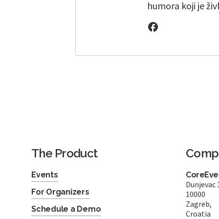
humora koji je živ
The Product
Comp
Events
CoreEven
Dunjevac 
For Organizers
10000
Zagreb,
Schedule a Demo
Croatia