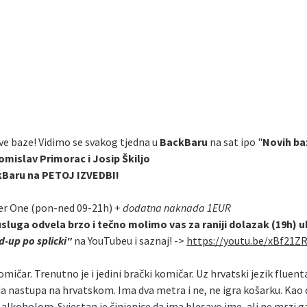
ve baze! Vidimo se svakog tjedna u
BackBaru
na sat ipo "
Novih ba
omislav Primorac i Josip Škiljo
ckBaru na PETOJ IZVEDBI!
er One (pon-ned 09-21h) +
dodatna naknada 1EUR
usluga odvela brzo i tečno molimo vas za raniji dolazak (19h) 
-up po splicki"
na YouTubeu i saznaj! ->
https://youtu.be/xBf21Z
omičar. Trenutno je i jedini brački komičar. Uz hrvatski jezik fluen
da nastupa na hrvatskom. Ima dva metra i ne, ne igra košarku. Kao 
oholom. Svjestan je činjenice da ima blesavo ime, ali ne mrzi ga. M