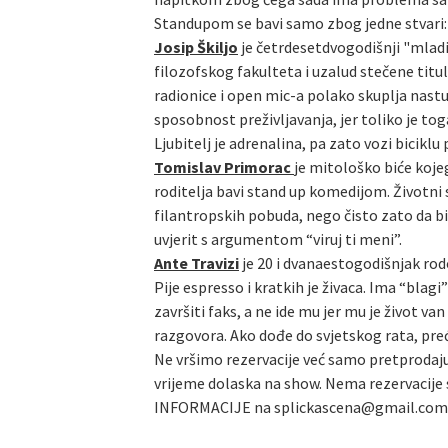
Standupom se bavi samo zbog jedne stvari: n
Josip Škiljo
je četrdesetdvogodišnji "mladić
filozofskog fakulteta i uzalud stečene titu
radionice i open mic-a polako skuplja nast
sposobnost preživljavanja, jer toliko je tog
Ljubitelj je adrenalina, pa zato vozi biciklu
Tomislav Primorac
je mitološko biće kojeg
roditelja bavi stand up komedijom. Životni
filantropskih pobuda, nego čisto zato da bi 
uvjerit s argumentom “viruj ti meni”.
Ante Travizi
je 20 i dvanaestogodišnjak rod
Pije espresso i kratkih je živaca. Ima “bla
završiti faks, a ne ide mu jer mu je život 
razgovora. Ako dođe do svjetskog rata, preć
Ne vršimo rezervacije već samo pretprodaju
vrijeme dolaska na show. Nema rezervacije s
INFORMACIJE na splickascena@gmail.com