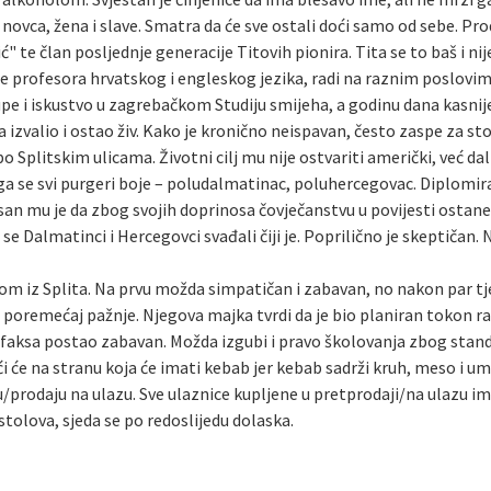
ovca, žena i slave. Smatra da će sve ostali doći samo od sebe. Pr
" te član posljednje generacije Titovih pionira. Tita se to baš i ni
le profesora hrvatskog i engleskog jezika, radi na raznim poslovi
upe i iskustvo u zagrebačkom Studiju smijeha, a godinu dana kasni
a izvalio i ostao živ. Kako je kronično neispavan, često zaspe za s
 po Splitskim ulicama. Životni cilj mu nije ostvariti američki, već da
a se svi purgeri boje – poludalmatinac, poluhercegovac. Diplomirani
 san mu je da zbog svojih doprinosa čovječanstvu u povijesti ostan
se Dalmatinci i Hercegovci svađali čiji je. Poprilično je skeptičan.
om iz Splita. Na prvu možda simpatičan i zabavan, no nakon par tje
gi” poremećaj pažnje. Njegova majka tvrdi da je bio planiran tokon 
van faksa postao zabavan. Možda izgubi i pravo školovanja zbog sta
i će na stranu koja će imati kebab jer kebab sadrži kruh, meso i um
/prodaju na ulazu. Sve ulaznice kupljene u pretprodaji/na ulazu i
tolova, sjeda se po redoslijedu dolaska.