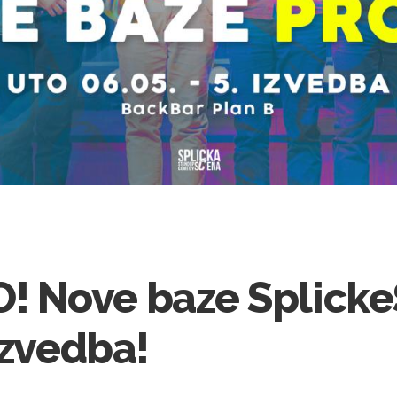
 Nove baze Splick
izvedba!