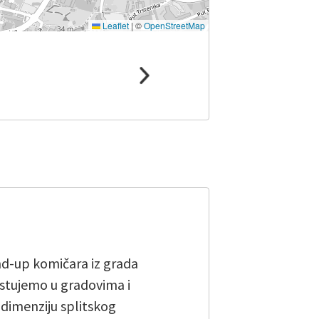
Leaflet
|
©
OpenStreetMap
and-up komičara iz grada
stujemo u gradovima i
u dimenziju splitskog