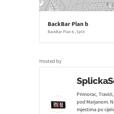
BackBar Plan b
BackBar Plan b , Split
Hosted by
Splicka
Primorac, Travizi
pod Marjanom. Na
mjestima po cijelo