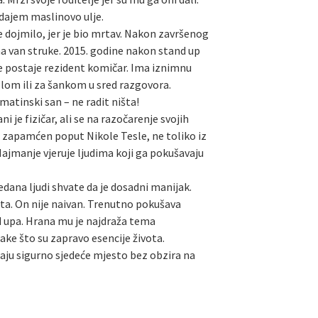
odajem maslinovo ulje.
je dojmilo, jer je bio mrtav. Nakon završenog
ma van struke. 2015. godine nakon stand up
je postaje rezident komičar. Ima iznimnu
tolom ili za šankom u sred razgovora.
lmatinski san – ne radit ništa!
 je fizičar, ali se na razočarenje svojih
e zapamćen poput Nikole Tesle, ne toliko iz
 Najmanje vjeruje ljudima koji ga pokušavaju
dana ljudi shvate da je dosadni manijak.
rata. On nije naivan. Trenutno pokušava
nd upa. Hrana mu je najdraža tema
ake što su zapravo esencije života.
maju sigurno sjedeće mjesto bez obzira na