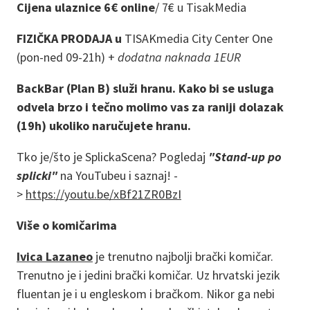
Cijena ulaznice 6€ online
/
7€ u TisakMedia
FIZIČKA PRODAJA u
TISAKmedia City Center One
(pon-ned 09-21h) +
dodatna naknada 1EUR
BackBar (Plan B) služi hranu. Kako bi se usluga
odvela brzo i tečno molimo vas za raniji dolazak
(19h) ukoliko naručujete hranu.
Tko je/što je SplickaScena? Pogledaj
"Stand-up po
splicki"
na YouTubeu i saznaj! -
>
https://youtu.be/xBf21ZR0BzI
Više o komičarima
Ivica Lazaneo
je trenutno najbolji brački komičar.
Trenutno je i jedini brački komičar. Uz hrvatski jezik
fluentan je i u engleskom i bračkom. Nikor ga nebi