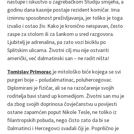
nastupe i iskustvo u zagrebačkom Studiju smijeha, a
godinu dana kasnije postaje rezident komičar. Ima
iznimnu sposobnost preživljavanja, jer toliko je toga
izvalio i ostao živ. Kako je kronično neispavan, često
zaspe za stolom ili za šankom u sred razgovora.
Ljubitelj je adrenalina, pa zato vozi biciklu po
Splitskim ulicama. Životni cilj mu nije ostvariti
američki, već dalmatinski san – ne radit ništa!
Tomislav Primorac
je mitološko biće kojega se svi
purgeri boje – poludalmatinac, poluhercegovac.
Diplomirani je fizičar, ali se na razočarenje svojih
roditelja bavi stand up komedijom. Životni san mu je
da zbog svojih doprinosa čovječanstvu u povijesti
ostane zapamćen poput Nikole Tesle, ne toliko iz
filantropskih pobuda, nego čisto zato da bi se
Dalmatinci i Hercegovci svađali čiji je. Poprilično je