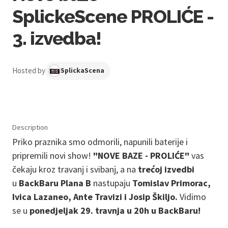
SplickeScene PROLIĆE -
3. izvedba!
Hosted by
SplickaScena
Description
Priko praznika smo odmorili, napunili baterije i
pripremili novi show!
"NOVE BAZE - PROLIĆE"
vas
čekaju kroz travanj i svibanj, a na
trećoj izvedbi
u
BackBaru Plana B
nastupaju
Tomislav Primorac,
Ivica Lazaneo, Ante Travizi i Josip Škiljo.
Vidimo
se u
ponedjeljak 29. travnja u 20h u BackBaru!