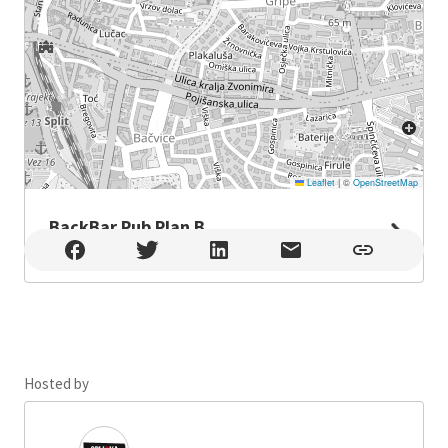
Leaflet
|
©
OpenStreetMap
BackBar Pub Plan B
BackBar Pub Plan B , Split
Hosted by