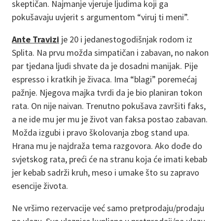
skeptičan. Najmanje vjeruje ljudima koji ga
pokušavaju uvjerit s argumentom “viruj ti meni”.
Ante Travizi
je 20 i jedanestogodišnjak rodom iz
Splita. Na prvu možda simpatičan i zabavan, no nakon
par tjedana ljudi shvate da je dosadni manijak. Pije
espresso i kratkih je živaca. Ima “blagi” poremećaj
pažnje. Njegova majka tvrdi da je bio planiran tokon
rata. On nije naivan. Trenutno pokušava završiti faks,
a ne ide mu jer mu je život van faksa postao zabavan.
Možda izgubi i pravo školovanja zbog stand upa.
Hrana mu je najdraža tema razgovora. Ako dođe do
svjetskog rata, preći će na stranu koja će imati kebab
jer kebab sadrži kruh, meso i umake što su zapravo
esencije života.
Ne vršimo rezervacije već samo pretprodaju/prodaju