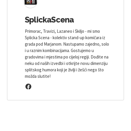
SplickaScena
Primorac, Travizi, Lazaneo i Škiljo - mi smo
Splicka Scena - kolektiv stand-up komičara iz
grada pod Marjanom. Nastupamo zajedno, solo
i u raznim kombinacijama. Gostujemo u
gradovima i mjestima po cijeloj regiji. Dođite na
neku od naših izvedbi i otkrijte novu dimenziju
splitskog humora koji je življi i žešći nego što
možda slutite!