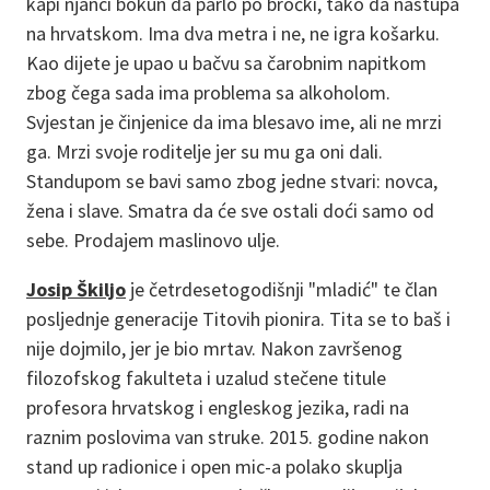
kapi njanci bokun da parlo po bročki, tako da nastupa
na hrvatskom. Ima dva metra i ne, ne igra košarku.
Kao dijete je upao u bačvu sa čarobnim napitkom
zbog čega sada ima problema sa alkoholom.
Svjestan je činjenice da ima blesavo ime, ali ne mrzi
ga. Mrzi svoje roditelje jer su mu ga oni dali.
Standupom se bavi samo zbog jedne stvari: novca,
žena i slave. Smatra da će sve ostali doći samo od
sebe. Prodajem maslinovo ulje.
Josip Škiljo
je četrdesetogodišnji "mladić" te član
posljednje generacije Titovih pionira. Tita se to baš i
nije dojmilo, jer je bio mrtav. Nakon završenog
filozofskog fakulteta i uzalud stečene titule
profesora hrvatskog i engleskog jezika, radi na
raznim poslovima van struke. 2015. godine nakon
stand up radionice i open mic-a polako skuplja