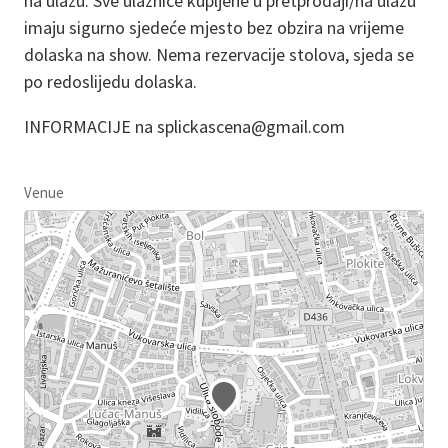
na ulazu. Sve ulaznice kupljene u pretprodaji/na ulazu
imaju sigurno sjedeće mjesto bez obzira na vrijeme
dolaska na show. Nema rezervacije stolova, sjeda se
po redoslijedu dolaska.
INFORMACIJE na splickascena@gmail.com
Venue