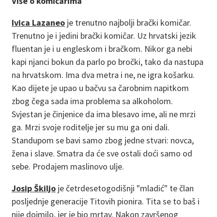
Više o komičarima
Ivica Lazaneo
je trenutno najbolji brački komičar.
Trenutno je i jedini brački komičar. Uz hrvatski jezik
fluentan je i u engleskom i bračkom. Nikor ga nebi
kapi njanci bokun da parlo po bročki, tako da nastupa
na hrvatskom. Ima dva metra i ne, ne igra košarku.
Kao dijete je upao u bačvu sa čarobnim napitkom
zbog čega sada ima problema sa alkoholom.
Svjestan je činjenice da ima blesavo ime, ali ne mrzi
ga. Mrzi svoje roditelje jer su mu ga oni dali.
Standupom se bavi samo zbog jedne stvari: novca,
žena i slave. Smatra da će sve ostali doći samo od
sebe. Prodajem maslinovo ulje.
Josip Škiljo
je četrdesetogodišnji "mladić" te član
posljednje generacije Titovih pionira. Tita se to baš i
nije dojmilo, jer je bio mrtav. Nakon završenog