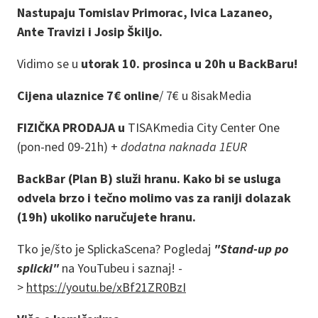
Nastupaju Tomislav Primorac, Ivica Lazaneo,
Ante Travizi i Josip Škiljo.
Vidimo se u
utorak 10. prosinca u 20h u BackBaru!
Cijena ulaznice 7€ online
/
7€ u 8isakMedia
FIZIČKA PRODAJA u
TISAKmedia City Center One
(pon-ned 09-21h) +
dodatna naknada 1EUR
BackBar (Plan B) služi hranu. Kako bi se usluga
odvela brzo i tečno molimo vas za raniji dolazak
(19h) ukoliko naručujete hranu.
Tko je/što je SplickaScena? Pogledaj
"Stand-up po
splicki"
na YouTubeu i saznaj! -
>
https://youtu.be/xBf21ZR0BzI