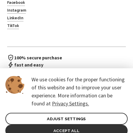
Facebook
Instagram
LinkedIn
TikTok
100% secure purchase
fast and easy
no waiting in line
We use cookies for the proper functioning
of this website and to improve your user
experience. More information can be
found at
Privacy Settings.
ADJUST SETTINGS
General terms of contract for Customers
Protection of personal data
ACCEPT ALL