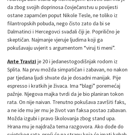
da zbog svojih doprinosa čovječanstvu u povijesti
ostane zapamćen poput Nikole Tesle, ne toliko iz
filantropskih pobuda, nego čisto zato da bi se
Dalmatinci i Hercegovci svađali čiji je. Poprilično je
skeptičan. Najmanje vjeruje ljudima koji ga
pokušavaju uvjerit s argumentom “viruj ti meni”.
Ante Travizi
je 20 i jedanestogodišnjak rodom iz
Splita. Na prvu možda simpatičan i zabavan, no nakon
par tjedana ljudi shvate da je dosadni manijak. Pije
espresso i kratkih je živaca. Ima “blagi” poremećaj
pažnje. Njegova majka tvrdi da je bio planiran tokon
rata. On nije naivan. Trenutno pokušava završiti faks,
a ne ide mu jer mu je život van faksa postao zabavan.
Možda izgubi i pravo školovanja zbog stand upa.
Hrana mu je najdraža tema razgovora. Ako dođe do
svjetskog rata, preći će na stranu koja će imati kebab