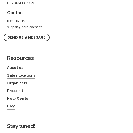
OIB: 36611335369
Contact
0989187815
support@core-event.co
SEND US A MESSAGE
Resources
About us
Sales locations
Organizers
Press kit
Help Center
Blog
Stay tuned!