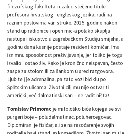
filozofskog fakulteta i uzalud stečene titule
profesora hrvatskog i engleskog jezika, radi na
raznim poslovima van struke. 2015. godine nakon
stand up radionice i open mic-a polako skuplja
nastupe i iskustvo u zagrebačkom Studiju smijeha, a
godinu dana kasnije postaje rezident komičar. Ima
iznimnu sposobnost preživljavanja, jer toliko je toga
izvalio i ostao živ. Kako je kronično neispavan, često
zaspe za stolom ili za šankom u sred razgovora.
Ljubitelj je adrenalina, pa zato vozi biciklu po
Splitskim ulicama. Životni cilj mu nije ostvariti
američki, već dalmatinski san – ne radit ništa!
Tomislav Primorac
je mitološko biće kojega se svi
purgeri boje – poludalmatinac, poluhercegovac.
Diplomirani je fizičar, ali se na razočarenje svojih
roditelja bavi stand up komedijom. Životni san mu je