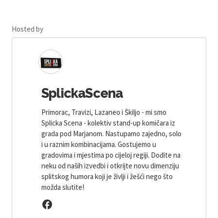
Hosted by
SplickaScena
Primorac, Travizi, Lazaneo i Škiljo - mi smo
Splicka Scena - kolektiv stand-up komičara iz
grada pod Marjanom. Nastupamo zajedno, solo
i u raznim kombinacijama. Gostujemo u
gradovima i mjestima po cijeloj regiji. Dođite na
neku od naših izvedbi i otkrijte novu dimenziju
splitskog humora koji je življi i žešći nego što
možda slutite!