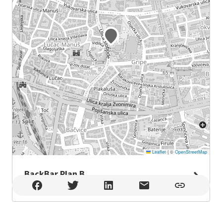
Leaflet
|
©
OpenStreetMap
BackBar Plan B
BackBar Plan B , Split