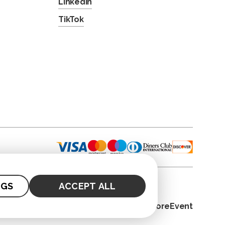
LinkedIn
TikTok
NGS
ACCEPT ALL
© 2026. CoreEvent