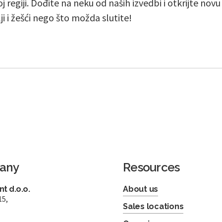
j regiji. Dođite na neku od naših izvedbi i otkrijte nov
lji i žešći nego što možda slutite!
any
Resources
t d.o.o.
About us
15,
Sales locations