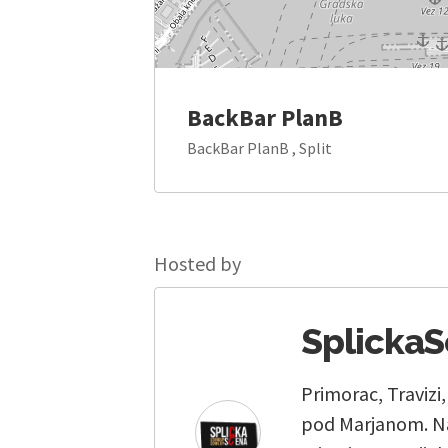
BackBar PlanB
BackBar PlanB , Split
Hosted by
Splicka
Primorac, Travizi
pod Marjanom. Na