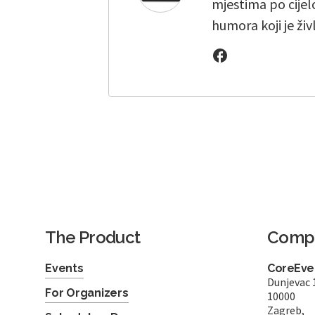
mjestima po cijelo
humora koji je živ
The Product
Comp
Events
CoreEven
Dunjevac 
For Organizers
10000
Zagreb,