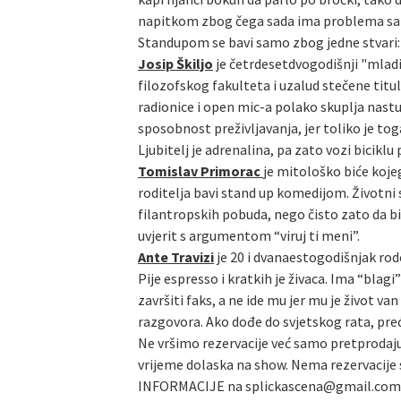
napitkom zbog čega sada ima problema sa alk
Standupom se bavi samo zbog jedne stvari: n
Josip Škiljo
je četrdesetdvogodišnji "mladić
filozofskog fakulteta i uzalud stečene titu
radionice i open mic-a polako skuplja nast
sposobnost preživljavanja, jer toliko je tog
Ljubitelj je adrenalina, pa zato vozi biciklu
Tomislav Primorac
je mitološko biće kojeg
roditelja bavi stand up komedijom. Životni
filantropskih pobuda, nego čisto zato da bi 
uvjerit s argumentom “viruj ti meni”.
Ante Travizi
je 20 i dvanaestogodišnjak rod
Pije espresso i kratkih je živaca. Ima “bla
završiti faks, a ne ide mu jer mu je život 
razgovora. Ako dođe do svjetskog rata, preć
Ne vršimo rezervacije već samo pretprodaju
vrijeme dolaska na show. Nema rezervacije s
INFORMACIJE na splickascena@gmail.com