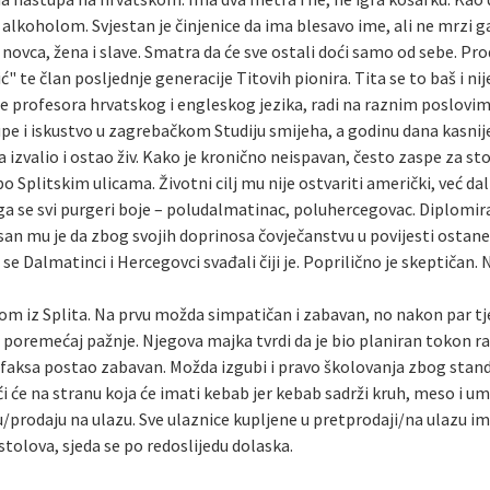
oholom. Svjestan je činjenice da ima blesavo ime, ali ne mrzi ga. M
ovca, žena i slave. Smatra da će sve ostali doći samo od sebe. Pr
" te član posljednje generacije Titovih pionira. Tita se to baš i ni
le profesora hrvatskog i engleskog jezika, radi na raznim poslovi
upe i iskustvo u zagrebačkom Studiju smijeha, a godinu dana kasni
a izvalio i ostao živ. Kako je kronično neispavan, često zaspe za s
 po Splitskim ulicama. Životni cilj mu nije ostvariti američki, već da
a se svi purgeri boje – poludalmatinac, poluhercegovac. Diplomirani
 san mu je da zbog svojih doprinosa čovječanstvu u povijesti ostan
se Dalmatinci i Hercegovci svađali čiji je. Poprilično je skeptičan.
om iz Splita. Na prvu možda simpatičan i zabavan, no nakon par tje
gi” poremećaj pažnje. Njegova majka tvrdi da je bio planiran tokon 
van faksa postao zabavan. Možda izgubi i pravo školovanja zbog sta
i će na stranu koja će imati kebab jer kebab sadrži kruh, meso i um
/prodaju na ulazu. Sve ulaznice kupljene u pretprodaji/na ulazu i
tolova, sjeda se po redoslijedu dolaska.