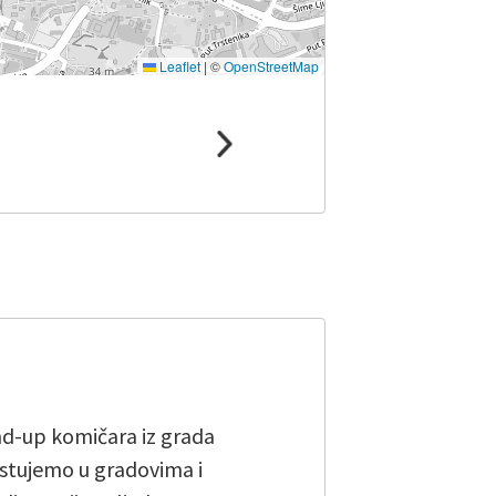
Leaflet
|
©
OpenStreetMap
and-up komičara iz grada
stujemo u gradovima i