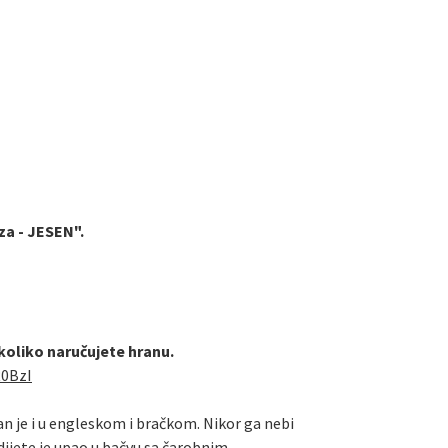
za - JESEN".
ukoliko naručujete hranu.
R0BzI
tan je i u engleskom i bračkom. Nikor ga nebi
dijete je upao u bačvu sa čarobnim