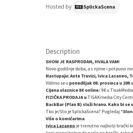
Hosted by
SplickaScena
Description
SHOW JE RASPRODAN, HVALA VAM!
Novo godišnje doba, a s njime i potpuno no
Nastupaju: Ante Travizi, Ivica Lazaneo, T
Vidimo se u
ponediljak 08. prosinca u 20h 
Cijena ulaznice 8€ online
/
9€ u TisakMedia
FIZIČKA PRODAJA u
TISAKmedia City Cent
BackBar (Plan B) služi hranu. Kako bi se 
Tko je/što je SplickaScena? Pogledaj
"Stand
Više o komičarima
Ivica Lazaneo
je trenutno najbolji brački k
kapi njanci bokun da parlo po bročki, tako 