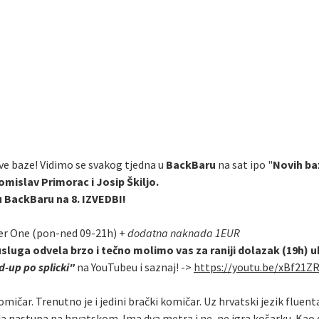
ve baze! Vidimo se svakog tjedna u
BackBaru
na sat ipo "
Novih ba
omislav Primorac i Josip Škiljo.
u BackBaru na 8. IZVEDBI!
er One (pon-ned 09-21h) +
dodatna naknada 1EUR
usluga odvela brzo i tečno molimo vas za raniji dolazak (19h) 
-up po splicki"
na YouTubeu i saznaj! ->
https://youtu.be/xBf21Z
omičar. Trenutno je i jedini brački komičar. Uz hrvatski jezik fluen
da nastupa na hrvatskom. Ima dva metra i ne, ne igra košarku. Kao 