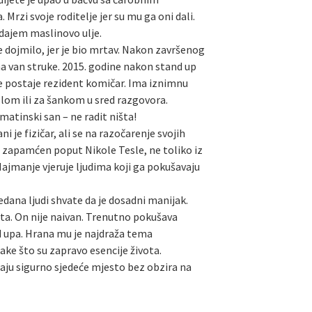
rzi svoje roditelje jer su mu ga oni dali.
odajem maslinovo ulje.
je dojmilo, jer je bio mrtav. Nakon završenog
ma van struke. 2015. godine nakon stand up
je postaje rezident komičar. Ima iznimnu
tolom ili za šankom u sred razgovora.
lmatinski san – ne radit ništa!
 je fizičar, ali se na razočarenje svojih
e zapamćen poput Nikole Tesle, ne toliko iz
 Najmanje vjeruje ljudima koji ga pokušavaju
dana ljudi shvate da je dosadni manijak.
rata. On nije naivan. Trenutno pokušava
nd upa. Hrana mu je najdraža tema
ake što su zapravo esencije života.
maju sigurno sjedeće mjesto bez obzira na