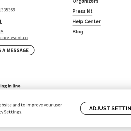
Organizers
1335369
Press kit
t
Help Center
15
Blog
core-event.co
S A MESSAGE
ing in line
ebsite and to improve your user
ADJUST SETTI
cy Settings.
 of contract for Customers
Protection of personal data