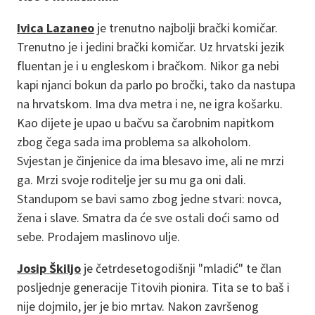
Ivica Lazaneo
je trenutno najbolji brački komičar.
Trenutno je i jedini brački komičar. Uz hrvatski jezik
fluentan je i u engleskom i bračkom. Nikor ga nebi
kapi njanci bokun da parlo po bročki, tako da nastupa
na hrvatskom. Ima dva metra i ne, ne igra košarku.
Kao dijete je upao u bačvu sa čarobnim napitkom
zbog čega sada ima problema sa alkoholom.
Svjestan je činjenice da ima blesavo ime, ali ne mrzi
ga. Mrzi svoje roditelje jer su mu ga oni dali.
Standupom se bavi samo zbog jedne stvari: novca,
žena i slave. Smatra da će sve ostali doći samo od
sebe. Prodajem maslinovo ulje.
Josip Škiljo
je četrdesetogodišnji "mladić" te član
posljednje generacije Titovih pionira. Tita se to baš i
nije dojmilo, jer je bio mrtav. Nakon završenog