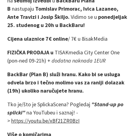
na
sedmoj izvedbi
u
BackBaru Plana
B
nastupaju
Tomislav Primorac, Ivica Lazaneo,
Ante Travizi i Josip Škiljo.
Vidimo se u
ponedjeljak
25. studenog u 20h u BackBaru!
Cijena ulaznice 7€ online
/
7€ u 8isakMedia
FIZIČKA PRODAJA u
TISAKmedia City Center One
(pon-ned 09-21h) +
dodatna naknada 1EUR
BackBar (Plan B) služi hranu. Kako bi se usluga
odvela brzo i tečno molimo vas za raniji dolazak
(19h) ukoliko naručujete hranu.
Tko je/što je SplickaScena? Pogledaj
"Stand-up po
splicki"
na YouTubeu i saznaj! -
>
https://youtu.be/xBf21ZR0BzI
Više o komičarima