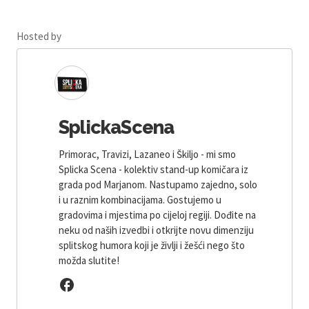
Hosted by
SplickaScena
Primorac, Travizi, Lazaneo i Škiljo - mi smo
Splicka Scena - kolektiv stand-up komičara iz
grada pod Marjanom. Nastupamo zajedno, solo
i u raznim kombinacijama. Gostujemo u
gradovima i mjestima po cijeloj regiji. Dođite na
neku od naših izvedbi i otkrijte novu dimenziju
splitskog humora koji je življi i žešći nego što
možda slutite!