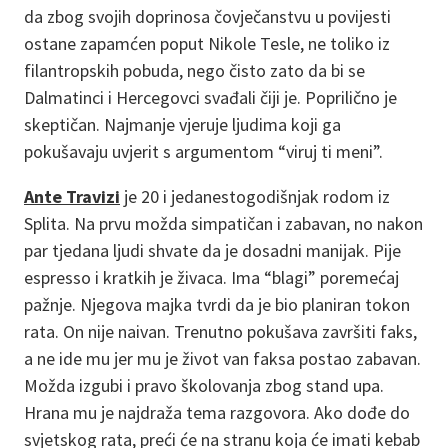
da zbog svojih doprinosa čovječanstvu u povijesti
ostane zapamćen poput Nikole Tesle, ne toliko iz
filantropskih pobuda, nego čisto zato da bi se
Dalmatinci i Hercegovci svađali čiji je. Poprilično je
skeptičan. Najmanje vjeruje ljudima koji ga
pokušavaju uvjerit s argumentom “viruj ti meni”.
Ante Travizi
je 20 i jedanestogodišnjak rodom iz
Splita. Na prvu možda simpatičan i zabavan, no nakon
par tjedana ljudi shvate da je dosadni manijak. Pije
espresso i kratkih je živaca. Ima “blagi” poremećaj
pažnje. Njegova majka tvrdi da je bio planiran tokon
rata. On nije naivan. Trenutno pokušava završiti faks,
a ne ide mu jer mu je život van faksa postao zabavan.
Možda izgubi i pravo školovanja zbog stand upa.
Hrana mu je najdraža tema razgovora. Ako dođe do
svjetskog rata, preći će na stranu koja će imati kebab