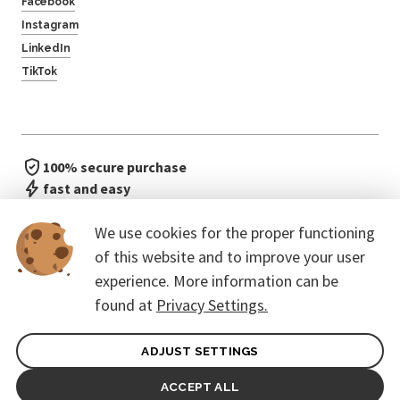
Facebook
Instagram
LinkedIn
TikTok
100% secure purchase
fast and easy
no waiting in line
We use cookies for the proper functioning
of this website and to improve your user
experience. More information can be
found at
Privacy Settings.
ADJUST SETTINGS
General terms of contract for Customers
Protection of personal data
ACCEPT ALL
© 2026. CoreEvent