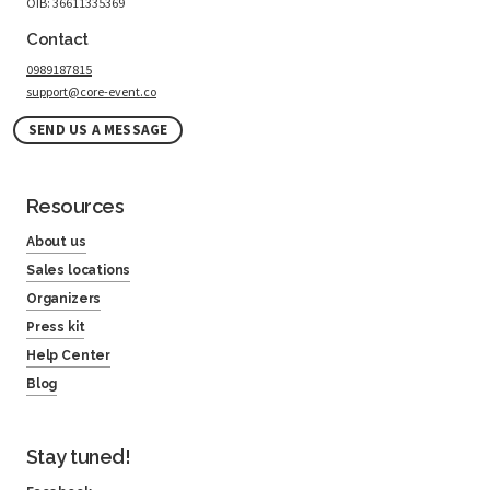
OIB: 36611335369
Contact
0989187815
support@core-event.co
SEND US A MESSAGE
Resources
About us
Sales locations
Organizers
Press kit
Help Center
Blog
Stay tuned!