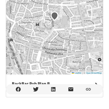
Leaflet
|
©
OpenStreetMap
BackBar Pub Plan B
BackBar Pub Plan B , Split