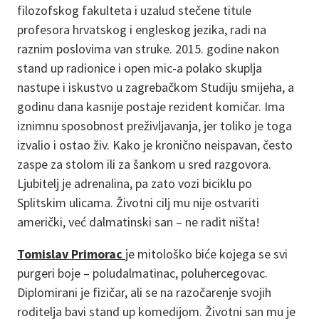
filozofskog fakulteta i uzalud stečene titule
profesora hrvatskog i engleskog jezika, radi na
raznim poslovima van struke. 2015. godine nakon
stand up radionice i open mic-a polako skuplja
nastupe i iskustvo u zagrebačkom Studiju smijeha, a
godinu dana kasnije postaje rezident komičar. Ima
iznimnu sposobnost preživljavanja, jer toliko je toga
izvalio i ostao živ. Kako je kronično neispavan, često
zaspe za stolom ili za šankom u sred razgovora.
Ljubitelj je adrenalina, pa zato vozi biciklu po
Splitskim ulicama. Životni cilj mu nije ostvariti
američki, već dalmatinski san – ne radit ništa!
Tomislav Primorac
je mitološko biće kojega se svi
purgeri boje – poludalmatinac, poluhercegovac.
Diplomirani je fizičar, ali se na razočarenje svojih
roditelja bavi stand up komedijom. Životni san mu je