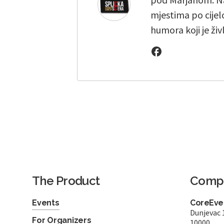
mjestima po cijelo
humora koji je živ
The Product
Comp
Events
CoreEven
Dunjevac 
For Organizers
10000