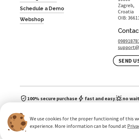
Zagreb,
Schedule a Demo
Croatia
OIB: 3661
Webshop
Contac
09891878
support@
SEND U
100% secure purchase
fast and easy
no wait
We use cookies for the proper functioning of this w
experience. More information can be found at
Priva
General terms