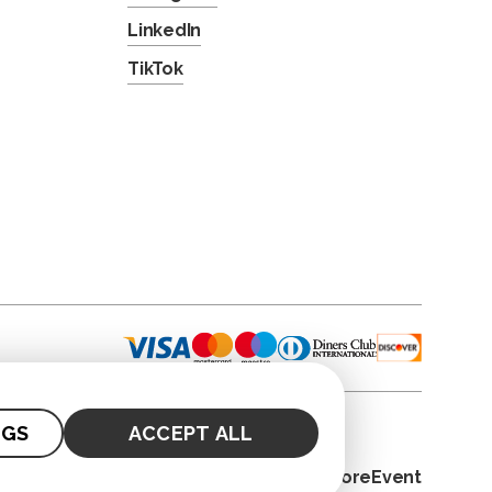
LinkedIn
TikTok
NGS
ACCEPT ALL
© 2026. CoreEvent