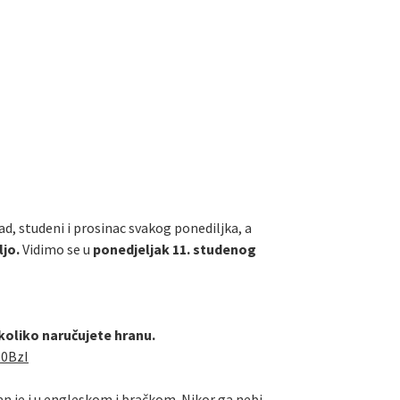
ad, studeni i prosinac svakog ponediljka, a
ljo.
Vidimo se u
ponedjeljak 11. studenog
ukoliko naručujete hranu.
R0BzI
tan je i u engleskom i bračkom. Nikor ga nebi