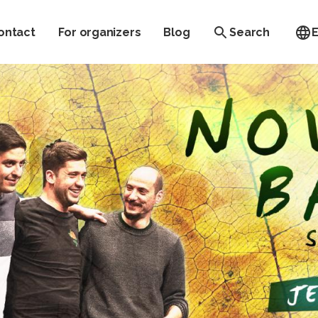
ontact
For organizers
Blog
Search