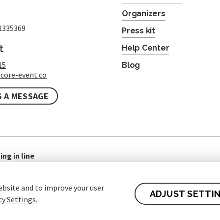
Organizers
1335369
Press kit
t
Help Center
15
Blog
core-event.co
S A MESSAGE
ing in line
ebsite and to improve your user
ADJUST SETTI
cy Settings.
 of contract for Customers
Protection of personal data