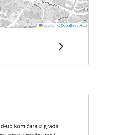
Leaflet
|
©
OpenStreetMap
and-up komičara iz grada
stujemo u gradovima i