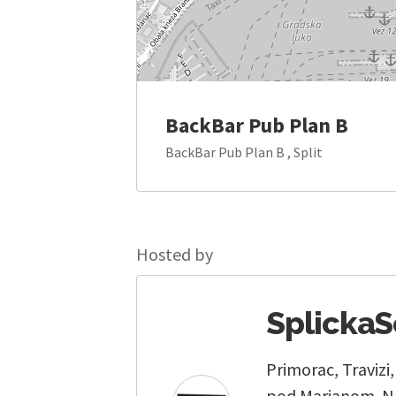
BackBar Pub Plan B
BackBar Pub Plan B , Split
Hosted by
Splicka
Primorac, Travizi
pod Marjanom. Na