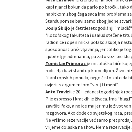
kapi njanci bokun da parlo po bročki, tako 
napitkom zbog čega sada ima problema sa alk
Standupom se bavi samo zbog jedne stvari: n
Josip Škiljo
je četrdesetogodišnji "mladić" 
filozofskog fakulteta i uzalud stečene titu
radionice i open mic-a polako skuplja nast
sposobnost preživljavanja, jer toliko je tog
Ljubitelj je adrenalina, pa zato vozi biciklu
Tomislav Primorac
je mitološko biće kojeg
roditelja bavi stand up komedijom. Životni
filantropskih pobuda, nego čisto zato da bi 
uvjerit s argumentom “viruj ti meni”.
Ante Travizi
je 20 i jedanestogodišnjak rod
Pije espresso i kratkih je živaca. Ima “bla
završiti faks, a ne ide mu jer mu je život 
razgovora. Ako dođe do svjetskog rata, preć
Ne vršimo rezervacije već samo pretprodaju
vrijeme dolaska na show. Nema rezervacije s