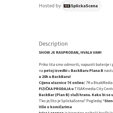
Hosted by
SplickaScena
Description
SHOW JE RASPRODAN, HVALA VAM!
Priko lita smo odmorili, napunili baterije i
na
petoj izvedbi
u
BackBaru Plana B
nast
u 20h u BackBaru!
Cijena ulaznice 7€ online
/
7€ u 8isakMedia
FIZIČKA PRODAJA u
TISAKmedia City Cent
BackBar (Plan B) služi hranu. Kako bi se 
Tko je/što je SplickaScena? Pogledaj
"Stand
Više o komičarima
Ivica Lazaneo
je trenutno najbolji brački k