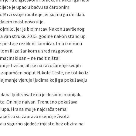
dijete je upao u bačvu sa čarobnim
rzi svoje roditelje jer su mu ga oni dali.
odajem maslinovo ulje.
 dojmilo, jer je bio mrtav. Nakon završenog
ma van struke. 2015. godine nakon stand up
je postaje rezident komičar. Ima iznimnu
tolom ili za šankom u sred razgovora.
lmatinski san – ne radit ništa!
 je fizičar, ali se na razočarenje svojih
e zapamćen poput Nikole Tesle, ne toliko iz
 Najmanje vjeruje ljudima koji ga pokušavaju
dana ljudi shvate da je dosadni manijak.
rata. On nije naivan. Trenutno pokušava
nd upa. Hrana mu je najdraža tema
ake što su zapravo esencije života.
maju sigurno sjedeće mjesto bez obzira na