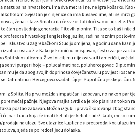
da nastupa na hrvatskom. Ima dva metra i ne, ne igra košarku. Kao 
oholom. Svjestan je činjenice da ima blesavo ime, ali ne mrzi ga. M
ovca, žena i slave. Smatra da će sve ostali doći samo od sebe. Pr
te član posljednje generacije Titovih pionira. Tita se to baš i nije
le profesora hrvatskog i engleskog jezika, radi na raznim poslovi
upe i iskustvo u zagrebačkom Studiju smijeha, a godinu dana kasni
a izvalio i ostao živ. Kako je kronično neispavan, često zaspe za s
 po Splitskim ulicama. Životni cilj mu nije ostvariti američki, već da
a se svi purgeri boje – poludalmatinac, poluhercegovac. Diplomirani
 san mu je da zbog svojih doprinosa čovječanstvu u povijesti ostan
se Dalmatinci i Hercegovci svađali čiji je. Poprilično je skeptičan.
om iz Splita. Na prvu možda simpatičan i zabavan, no nakon par tje
gi” poremećaj pažnje. Njegova majka tvrdi da je bio planiran tokon 
van faksa postao zabavan. Možda izgubi i pravo školovanja zbog sta
i će na stranu koja će imati kebab jer kebab sadrži kruh, meso i um
/prodaju na ulazu. Sve ulaznice kupljene u pretprodaji/na ulazu i
tolova, sjeda se po redoslijedu dolaska.