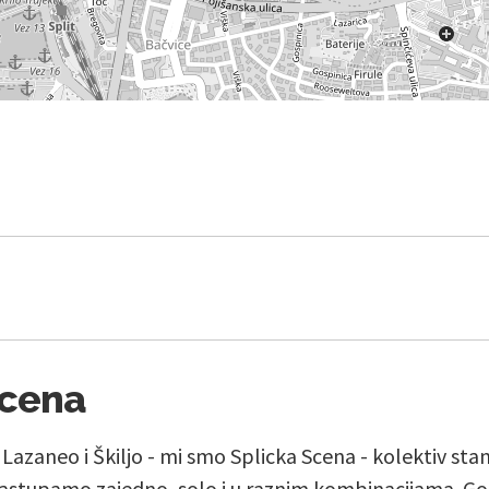
Scena
, Lazaneo i Škiljo - mi smo Splicka Scena - kolektiv st
stupamo zajedno, solo i u raznim kombinacijama. Go