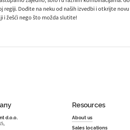
j regiji. Dođite na neku od naših izvedbi i otkrijte nov
lji i žešći nego što možda slutite!
any
Resources
t d.o.o.
About us
15,
Sales locations