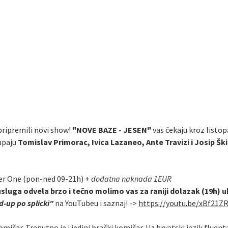
 pripremili novi show!
"NOVE BAZE - JESEN"
vas čekaju kroz listop
upaju
Tomislav Primorac, Ivica Lazaneo, Ante Travizi i Josip Ški
er One (pon-ned 09-21h) +
dodatna naknada 1EUR
usluga odvela brzo i tečno molimo vas za raniji dolazak (19h) 
-up po splicki"
na YouTubeu i saznaj! ->
https://youtu.be/xBf21Z
omičar. Trenutno je i jedini brački komičar. Uz hrvatski jezik fluen