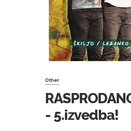
Other
RASPRODANO!
- 5.izvedba!