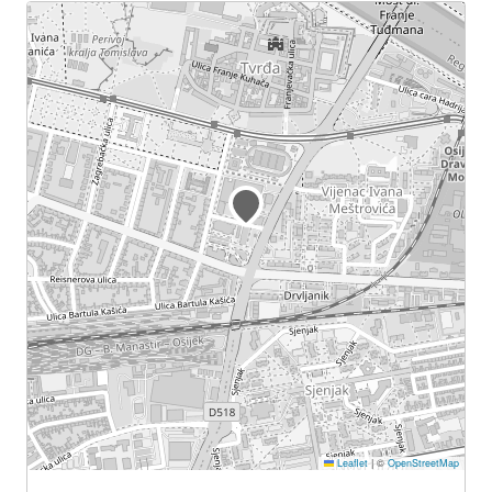
Leaflet
|
©
OpenStreetMap