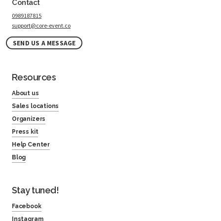
Contact
0989187815
support@core-event.co
SEND US A MESSAGE
Resources
About us
Sales locations
Organizers
Press kit
Help Center
Blog
Stay tuned!
Facebook
Instagram