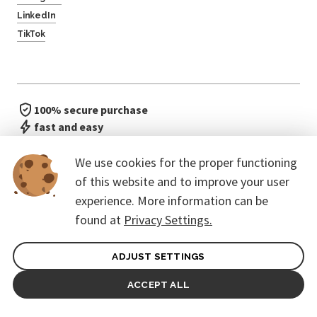
LinkedIn
TikTok
100% secure purchase
fast and easy
no waiting in line
We use cookies for the proper functioning
of this website and to improve your user
experience. More information can be
found at
Privacy Settings.
ADJUST SETTINGS
General terms of contract for Customers
Protection of personal data
ACCEPT ALL
© 2026. CoreEvent