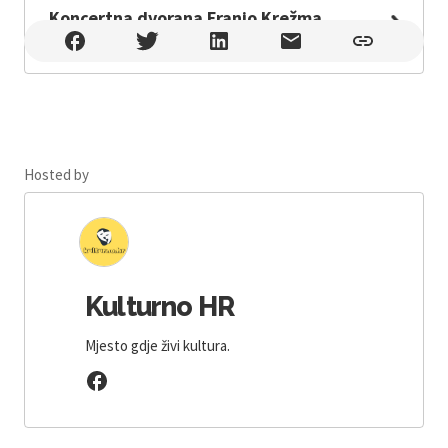
Koncertna dvorana Franjo Krežma
Koncertna dvorana Franjo Krežma , Osijek
Hosted by
Kulturno HR
Mjesto gdje živi kultura.