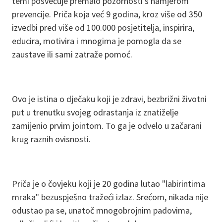
temi posvećuje premalo pozornosti s namjerom
prevencije. Priča koja već 9 godina, kroz više od 350
izvedbi pred više od 100.000 posjetitelja, inspirira,
educira, motivira i mnogima je pomogla da se
zaustave ili sami zatraže pomoć.
Ovo je istina o dječaku koji je zdravi, bezbrižni životni
put u trenutku svojeg odrastanja iz znatiželje
zamijenio prvim jointom. To ga je odvelo u začarani
krug raznih ovisnosti.
Priča je o čovjeku koji je 20 godina lutao "labirintima
mraka" bezuspješno tražeći izlaz. Srećom, nikada nije
odustao pa se, unatoč mnogobrojnim padovima,