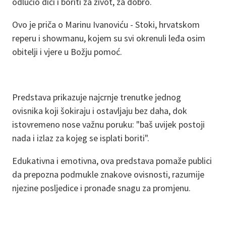
odlučio dići i boriti za život, za dobro.
Ovo je priča o Marinu Ivanoviću - Stoki, hrvatskom
reperu i showmanu, kojem su svi okrenuli leđa osim
obitelji i vjere u Božju pomoć.
Predstava prikazuje najcrnje trenutke jednog
ovisnika koji šokiraju i ostavljaju bez daha, dok
istovremeno nose važnu poruku: "baš uvijek postoji
nada i izlaz za kojeg se isplati boriti".
Edukativna i emotivna, ova predstava pomaže publici
da prepozna podmukle znakove ovisnosti, razumije
njezine posljedice i pronađe snagu za promjenu.