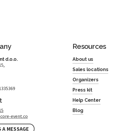
any
Resources
t d.o.o.
About us
15,
Sales locations
Organizers
1335369
Press kit
t
Help Center
15
Blog
core-event.co
S A MESSAGE