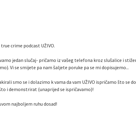
i true crime podcast UŽIVO.
amo jedan slučaj- pričamo iz vašeg telefona kroz slušalice i stižemo
amo). Vi se smijete pa nam šaljete poruke pa se mi dopisujemo...
 Spakirali smo se i dolazimo k vama da vam UŽIVO ispričamo što se
što i demonstrirat (unaprijed se ispričavamo)!
 u svom najboljem ruhu dosad!