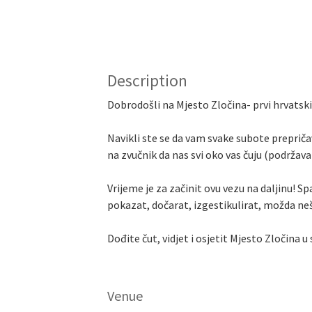
Description
Dobrodošli na Mjesto Zločina- prvi hrvatsk
Navikli ste se da vam svake subote prepričav
na zvučnik da nas svi oko vas čuju (podržav
Vrijeme je za začinit ovu vezu na daljinu!
pokazat, dočarat, izgestikulirat, možda ne
Dođite čut, vidjet i osjetit Mjesto Zločina
Venue