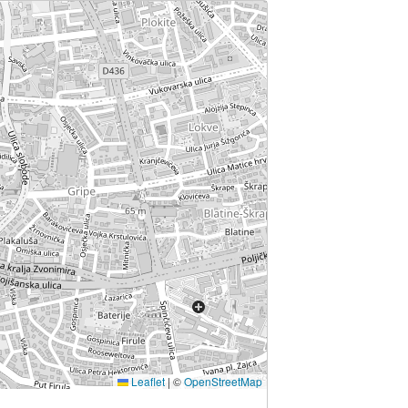
Leaflet
|
©
OpenStreetMap