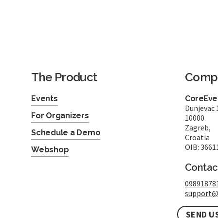
The Product
Comp
Events
CoreEven
Dunjevac 
For Organizers
10000
Zagreb,
Schedule a Demo
Croatia
OIB: 3661
Webshop
Contac
09891878
support@
SEND U