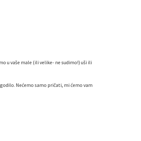
 u vaše male (ili velike- ne sudimo!) uši ili
 dogodilo. Nećemo samo pričati, mi ćemo vam