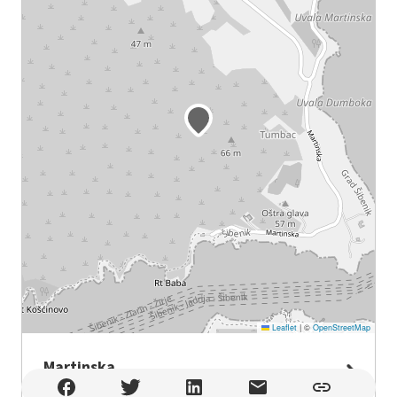
Leaflet
|
©
OpenStreetMap
Martinska
Martinska , Šibenik