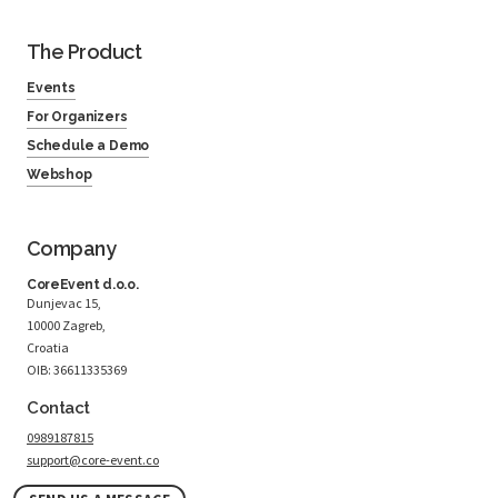
The Product
Events
For Organizers
Schedule a Demo
Webshop
Company
CoreEvent d.o.o.
Dunjevac 15,
10000 Zagreb,
Croatia
OIB: 36611335369
Contact
0989187815
support@core-event.co