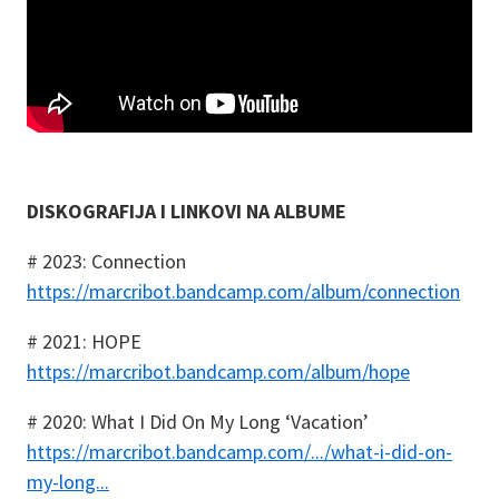
DISKOGRAFIJA I LINKOVI NA ALBUME
# 2023: Connection
https://marcribot.bandcamp.com/album/connection
# 2021: HOPE
https://marcribot.bandcamp.com/album/hope
# 2020: What I Did On My Long ‘Vacation’
https://marcribot.bandcamp.com/.../what-i-did-on-
my-long...