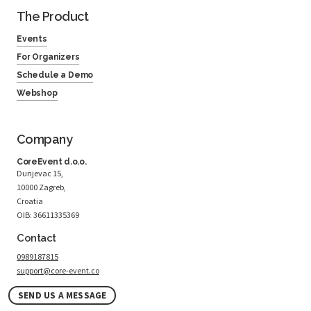
The Product
Events
For Organizers
Schedule a Demo
Webshop
Company
CoreEvent d.o.o.
Dunjevac 15,
10000 Zagreb,
Croatia
OIB: 36611335369
Contact
0989187815
support@core-event.co
SEND US A MESSAGE