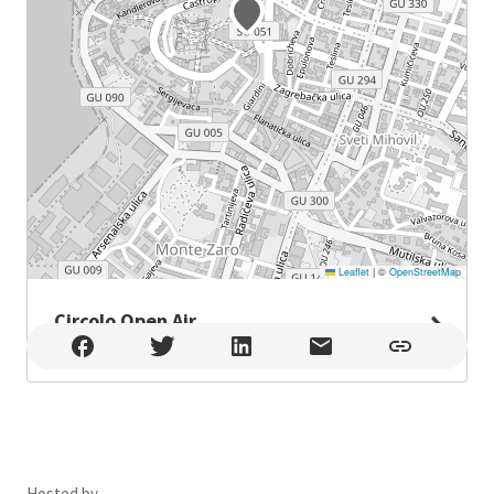
Leaflet
|
©
OpenStreetMap
Circolo Open Air
Circolo Open Air , Pula
Hosted by