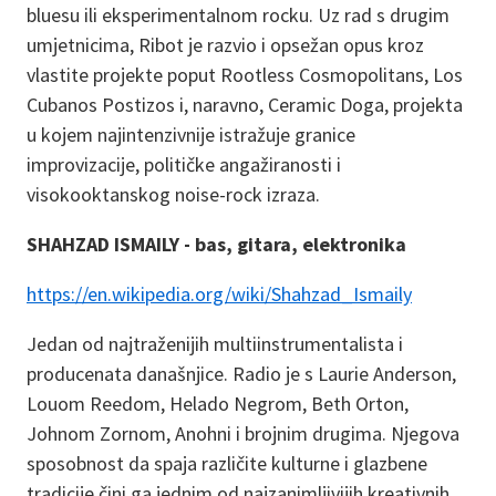
bluesu ili eksperimentalnom rocku. Uz rad s drugim
umjetnicima, Ribot je razvio i opsežan opus kroz
vlastite projekte poput Rootless Cosmopolitans, Los
Cubanos Postizos i, naravno, Ceramic Doga, projekta
u kojem najintenzivnije istražuje granice
improvizacije, političke angažiranosti i
visokooktanskog noise-rock izraza.
SHAHZAD ISMAILY - bas, gitara, elektronika
https://en.wikipedia.org/wiki/Shahzad_Ismaily
Jedan od najtraženijih multiinstrumentalista i
producenata današnjice. Radio je s Laurie Anderson,
Louom Reedom, Helado Negrom, Beth Orton,
Johnom Zornom, Anohni i brojnim drugima. Njegova
sposobnost da spaja različite kulturne i glazbene
tradicije čini ga jednim od najzanimljivijih kreativnih