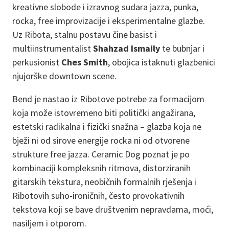
kreativne slobode i izravnog sudara jazza, punka,
rocka, free improvizacije i eksperimentalne glazbe.
Uz Ribota, stalnu postavu čine basist i
multiinstrumentalist
Shahzad Ismaily
te bubnjar i
perkusionist
Ches Smith
, obojica istaknuti glazbenici
njujorške downtown scene.
Bend je nastao iz Ribotove potrebe za formacijom
koja može istovremeno biti politički angažirana,
estetski radikalna i fizički snažna – glazba koja ne
bježi ni od sirove energije rocka ni od otvorene
strukture free jazza. Ceramic Dog poznat je po
kombinaciji kompleksnih ritmova, distorziranih
gitarskih tekstura, neobičnih formalnih rješenja i
Ribotovih suho-ironičnih, često provokativnih
tekstova koji se bave društvenim nepravdama, moći,
nasiljem i otporom.