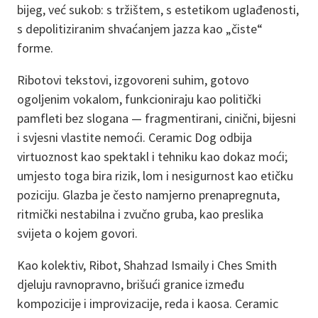
bijeg, već sukob: s tržištem, s estetikom uglađenosti,
s depolitiziranim shvaćanjem jazza kao „čiste“
forme.
Ribotovi tekstovi, izgovoreni suhim, gotovo
ogoljenim vokalom, funkcioniraju kao politički
pamfleti bez slogana — fragmentirani, cinični, bijesni
i svjesni vlastite nemoći. Ceramic Dog odbija
virtuoznost kao spektakl i tehniku kao dokaz moći;
umjesto toga bira rizik, lom i nesigurnost kao etičku
poziciju. Glazba je često namjerno prenapregnuta,
ritmički nestabilna i zvučno gruba, kao preslika
svijeta o kojem govori.
Kao kolektiv, Ribot, Shahzad Ismaily i Ches Smith
djeluju ravnopravno, brišući granice između
kompozicije i improvizacije, reda i kaosa. Ceramic