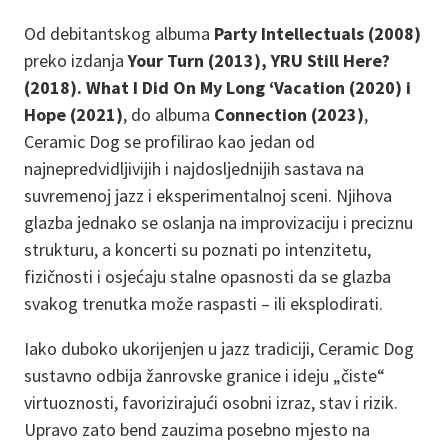
Od debitantskog albuma
Party Intellectuals (2008)
preko izdanja
Your Turn (2013), YRU Still Here?
(2018). What I Did On My Long ‘Vacation (2020) i
Hope (2021)
, do albuma
Connection (2023)
,
Ceramic Dog se profilirao kao jedan od
najnepredvidljivijih i najdosljednijih sastava na
suvremenoj jazz i eksperimentalnoj sceni. Njihova
glazba jednako se oslanja na improvizaciju i preciznu
strukturu, a koncerti su poznati po intenzitetu,
fizičnosti i osjećaju stalne opasnosti da se glazba
svakog trenutka može raspasti – ili eksplodirati.
Iako duboko ukorijenjen u jazz tradiciji, Ceramic Dog
sustavno odbija žanrovske granice i ideju „čiste“
virtuoznosti, favorizirajući osobni izraz, stav i rizik.
Upravo zato bend zauzima posebno mjesto na