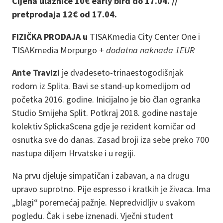
Cijena ulaznice 10€ early bird do 17.04. //
pretprodaja 12€ od 17.04.
FIZIČKA PRODAJA u
TISAKmedia City Center One i
TISAKmedia Morpurgo +
dodatna naknada 1EUR
Ante Travizi
je dvadeseto-trinaestogodišnjak
rodom iz Splita. Bavi se stand-up komedijom od
početka 2016. godine. Inicijalno je bio član ogranka
Studio Smijeha Split. Potkraj 2018. godine nastaje
kolektiv SplickaScena gdje je rezident komičar od
osnutka sve do danas. Zasad broji iza sebe preko 700
nastupa diljem Hrvatske i u regiji.
Na prvu djeluje simpatičan i zabavan, a na drugu
upravo suprotno. Pije espresso i kratkih je živaca. Ima
„blagi“ poremećaj pažnje. Nepredvidljiv u svakom
pogledu. Čak i sebe iznenadi. Vječni student