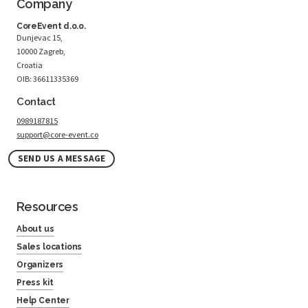
Company
CoreEvent d.o.o.
Dunjevac 15,
10000 Zagreb,
Croatia
OIB: 36611335369
Contact
0989187815
support@core-event.co
SEND US A MESSAGE
Resources
About us
Sales locations
Organizers
Press kit
Help Center