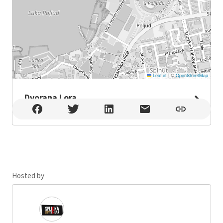
Leaflet
|
©
OpenStreetMap
Dvorana Lora
Dvorana Lora , Split
Hosted by