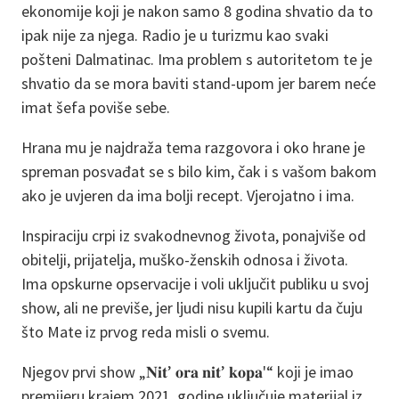
ekonomije koji je nakon samo 8 godina shvatio da to
ipak nije za njega. Radio je u turizmu kao svaki
pošteni Dalmatinac. Ima problem s autoritetom te je
shvatio da se mora baviti stand-upom jer barem neće
imat šefa poviše sebe.
Hrana mu je najdraža tema razgovora i oko hrane je
spreman posvađat se s bilo kim, čak i s vašom bakom
ako je uvjeren da ima bolji recept. Vjerojatno i ima.
Inspiraciju crpi iz svakodnevnog života, ponajviše od
obitelji, prijatelja, muško-ženskih odnosa i života.
Ima opskurne opservacije i voli uključit publiku u svoj
show, ali ne previše, jer ljudi nisu kupili kartu da čuju
što Mate iz prvog reda misli o svemu.
Njegov prvi show „𝐍𝐢𝐭’ 𝐨𝐫𝐚 𝐧𝐢𝐭’ 𝐤𝐨𝐩𝐚'“ koji je imao
premijeru krajem 2021. godine uključuje materijal iz